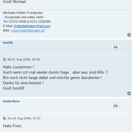
Gruß Michael
Michaels Holder-Fundgrube
- Ersatzteile und vieles mehr -
Tel: 07273-3438 & 0172-1335268
E-Mail:
Holderliebhaber@aol.com
Web:
www.holderliebhaber.de
fomi58
B
Mi 23. Aug 2006, 18:28
e
i
Hallo zusammen !
t
Auch wenn ich mal wieder dumm frage , aber was sind ARs ?
r
a
Bin noch nicht lange dabei und möchte gerne dazulernen !
g
Danke für eine Antwort !
Gruß fomi58
HolderNiels
B
Do 24. Aug 2006, 23:47
e
i
Hallo Fomi,
t