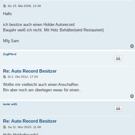
B
Do 15. Mai 2008, 12:46
e
i
Hallo
t
r
a
ich besitze auch einen Holder Autorecord
g
Baujahr weiß ich nicht. Mit Holz Behälter(wird Restauriert)
Mfg Sam
ZugPferd
Re: Auto Record Besitzer
B
Di 2. Okt 2012, 17:03
e
i
Wollte mir vielleicht auch einen Anschaffen.
t
Bin aber noch am überlegen wwas für einen..
r
a
g
tante willi
Re: Auto Record Besitzer
B
Sa 11. Nov 2023, 11:48
e
i
Hallo Holderfreunde!