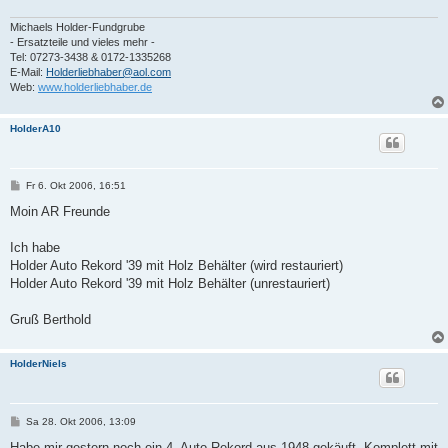
Michaels Holder-Fundgrube
- Ersatzteile und vieles mehr -
Tel: 07273-3438 & 0172-1335268
E-Mail:
Holderliebhaber@aol.com
Web:
www.holderliebhaber.de
HolderA10
B
Fr 6. Okt 2006, 16:51
e
i
Moin AR Freunde
t
r
a
Ich habe
g
Holder Auto Rekord '39 mit Holz Behälter (wird restauriert)
Holder Auto Rekord '39 mit Holz Behälter (unrestauriert)
Gruß Berthold
HolderNiels
B
Sa 28. Okt 2006, 13:09
e
i
Habe mir gestern noch ein 4. Auto Rekord aus 1948 gekäuft. Komplett mit