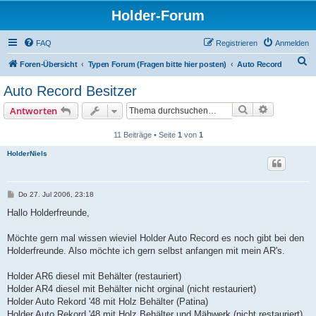
Holder-Forum
FAQ
Registrieren
Anmelden
S
Foren-Übersicht
Typen Forum (Fragen bitte hier posten)
Auto Record
u
Auto Record Besitzer
c
Suche
Erweiterte
Antworten
h
e
11 Beiträge • Seite
1
von
1
HolderNiels
B
Do 27. Jul 2006, 23:18
e
i
Hallo Holderfreunde,
t
r
a
Möchte gern mal wissen wieviel Holder Auto Record es noch gibt bei den
g
Holderfreunde. Also möchte ich gern selbst anfangen mit mein AR's.
Holder AR6 diesel mit Behälter (restauriert)
Holder AR4 diesel mit Behälter nicht orginal (nicht restauriert)
Holder Auto Rekord '48 mit Holz Behälter (Patina)
Holder Auto Rekord '48 mit Holz Behälter und Mähwerk (nicht restauriert)