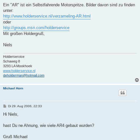
r
a
Ein "AR" ist ein Selbstfahrende Motorspritze. Bilder davon sind zu finden
g
unter:
http://www.holderservice.nl/verzameling-AR.html
oder
http://groups.msn.com/holderservice
Mit großen Holdergruß,
Niels
Holderservice
Schaweg 8
3293 LA Mookhoek
www.holderservice.nl
deholderman@hotmail.com
Michael Horn
B
Di 29. Aug 2006, 22:33
e
i
Hi Niels,
t
r
a
hast Du ne Ahnung, wie viele AR4 gebaut wurden?
g
Gruß Michael