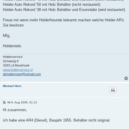
Holder Auto Rekord '50 mit Holz Behälter (nicht restauriert)
Holder Auto Rekord '38 mit Holz Behälter und Eisenräder (wird restauriert)
Freue mir wenn mehr Holderfreunde bekannt machen welche Holder AR's
Sie besitzen.
Mfg,
Holderniels
Holderservice
Schaweg 8
3293 LA Mookhoek
www.holderservice.nl
deholderman@hotmail.com
Michael Horn
B
Mi 9. Aug 2006, 01:12
e
i
Hi zusammen,
t
r
a
ich habe eine AR4 (Diesel), Baujahr 1955. Behälter nicht original.
g