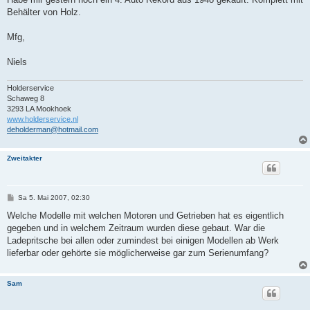
t
Behälter von Holz.
r
a
g
Mfg,
Niels
Holderservice
Schaweg 8
3293 LA Mookhoek
www.holderservice.nl
deholderman@hotmail.com
Zweitakter
B
Sa 5. Mai 2007, 02:30
e
i
Welche Modelle mit welchen Motoren und Getrieben hat es eigentlich
t
gegeben und in welchem Zeitraum wurden diese gebaut. War die
r
a
Ladepritsche bei allen oder zumindest bei einigen Modellen ab Werk
g
lieferbar oder gehörte sie möglicherweise gar zum Serienumfang?
Sam