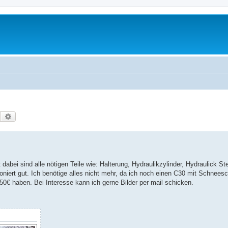
Suche
Erweiterte Suche
t dabei sind alle nötigen Teile wie: Halterung, Hydraulikzylinder, Hydraulick S
niert gut. Ich benötige alles nicht mehr, da ich noch einen C30 mit Schneesch
350€ haben. Bei Interesse kann ich gerne Bilder per mail schicken.