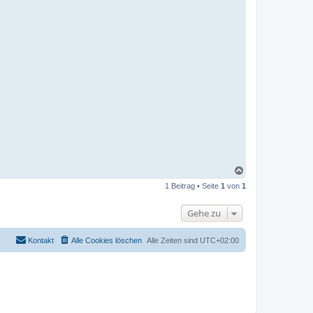
N
a
1 Beitrag • Seite
1
von
1
c
h
o
Gehe zu
b
e
n
Kontakt
Alle Cookies löschen
Alle Zeiten sind
UTC+02:00