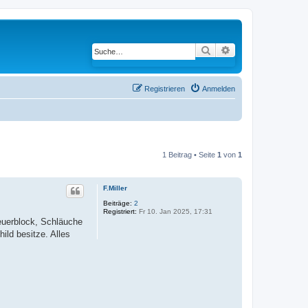
Suche
Erweiterte Suche
Registrieren
Anmelden
1 Beitrag • Seite
1
von
1
F.Miller
Beiträge:
2
Registriert:
Fr 10. Jan 2025, 17:31
teuerblock, Schläuche
ild besitze. Alles