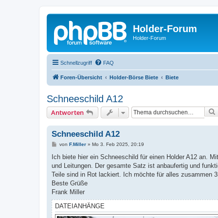
Holder-Forum
Holder-Forum
Schnellzugriff
FAQ
Foren-Übersicht
Holder-Börse Biete
Biete
Schneeschild A12
Antworten
Schneeschild A12
B
von
F.Miller
»
Mo 3. Feb 2025, 20:19
e
i
Ich biete hier ein Schneeschild für einen Holder A12 an. Mi
t
und Leitungen. Der gesamte Satz ist anbaufertig und funktio
r
a
Teile sind in Rot lackiert. Ich möchte für alles zusammen 
g
Beste Grüße
Frank Miller
DATEIANHÄNGE