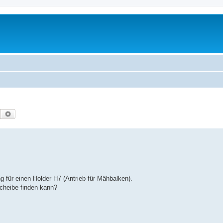
Suche
Erweiterte Suche
g für einen Holder H7 (Antrieb für Mähbalken).
Scheibe finden kann?