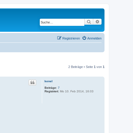
Suche
Erweiterte Suche
Registrieren
Anmelden
2 Beiträge • Seite
1
von
1
kenel
Beiträge:
7
Registriert:
Mo 10. Feb 2014, 16:03