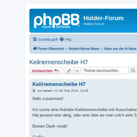
Holder-Forum
Holder-Forum
Schnellzugriff
FAQ
Foren-Übersicht
Holder-Börse Biete
Alles um die H-Serie
Keilriemenscheibe H7
Antworten
Keilriemenscheibe H7
B
von
kenel
»
Fr 28. Feb 2014, 14:48
e
i
Hallo zusammen!
t
r
a
Ich suche eine Antriebs-Keilriemenscheibe mit Ausschaltun
g
Hat jemand eine übrig, oder eine Idee wo man solch eine 
Besten Dank vorab!