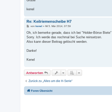
Grüße
kenel
Re: Keilriemenscheibe H7
B
von
kenel
»
Mi 5. Mär 2014, 07:59
e
i
Oh, ich bemerke gerade, dass ich bei "Holder-Börse Biete" 
t
Sorry. Ich werde das nochmal bei Suche reinsetzen.
r
a
Also kann dieser Beitrag gelöscht werden.
g
Danke!
Kenel
Antworten
Zurück zu „Alles um die H-Serie“
Foren-Übersicht