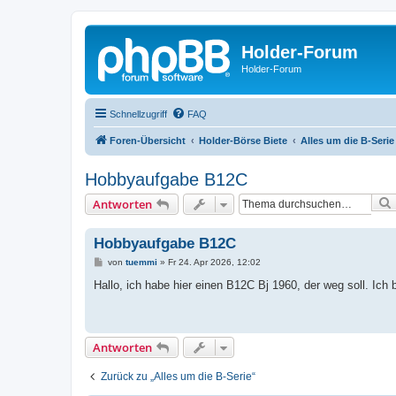
Holder-Forum
Holder-Forum
Schnellzugriff
FAQ
Foren-Übersicht
Holder-Börse Biete
Alles um die B-Serie
Hobbyaufgabe B12C
Antworten
Hobbyaufgabe B12C
B
von
tuemmi
»
Fr 24. Apr 2026, 12:02
e
i
Hallo, ich habe hier einen B12C Bj 1960, der weg soll. Ich 
t
r
a
g
Antworten
Zurück zu „Alles um die B-Serie“