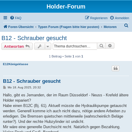
Holder-Forum
FAQ
Registrieren
Anmelden
S
Foren-Übersicht
Typen Forum (Fragen bitte hier posten)
Motoren
u
B12 - Schrauber gesucht
c
Suche
Erweiterte
Antworten
h
e
1 Beitrag • Seite
1
von
1
E12Königsklasse
B12 - Schrauber gesucht
B
Mo 18. Aug 2025, 20:32
e
i
Hallo, gibt es Jemanden, der im Raum Düsseldorf - Neuss - Krefeld ältere
t
Holder repariert?
r
a
Habe einen B12C (Bj. 61). Aktuell müsste die Hydraulikpumpe getauscht
g
werden. Generell komme ich auch nicht dazu, nötige andere Arbeiten zu
erledigen. Die Bremsen quietschen mittlerweile (wahrscheinlich Beläge
runter?). Und der rechte Hubzylinder ist undicht.
Mir wäre eine generelle Durchsicht recht. Natürlich gegen Bezahlung.