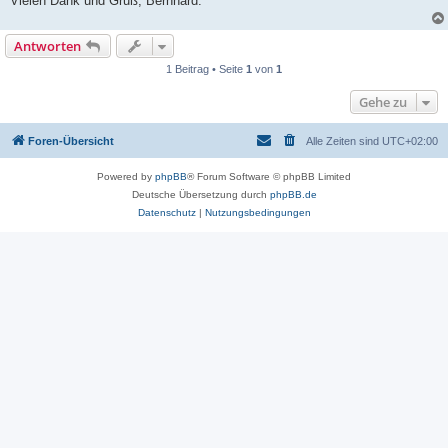
Vielen Dank und Gruß, Bernhard.
Antworten
1 Beitrag • Seite
1
von
1
Gehe zu
Foren-Übersicht
Alle Zeiten sind
UTC+02:00
Powered by
phpBB
® Forum Software © phpBB Limited
Deutsche Übersetzung durch
phpBB.de
Datenschutz
|
Nutzungsbedingungen