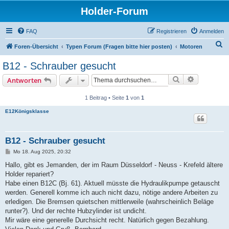
Holder-Forum
FAQ
Registrieren
Anmelden
S
Foren-Übersicht
Typen Forum (Fragen bitte hier posten)
Motoren
u
B12 - Schrauber gesucht
c
Suche
Erweiterte
Antworten
h
e
1 Beitrag • Seite
1
von
1
E12Königsklasse
B12 - Schrauber gesucht
B
Mo 18. Aug 2025, 20:32
e
i
Hallo, gibt es Jemanden, der im Raum Düsseldorf - Neuss - Krefeld ältere
t
Holder repariert?
r
a
Habe einen B12C (Bj. 61). Aktuell müsste die Hydraulikpumpe getauscht
g
werden. Generell komme ich auch nicht dazu, nötige andere Arbeiten zu
erledigen. Die Bremsen quietschen mittlerweile (wahrscheinlich Beläge
runter?). Und der rechte Hubzylinder ist undicht.
Mir wäre eine generelle Durchsicht recht. Natürlich gegen Bezahlung.