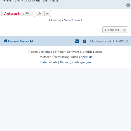
Vielen Dank und Gruß, Bernhard.
Antworten
1 Beitrag • Seite
1
von
1
Gehe zu
Foren-Übersicht
Alle Zeiten sind
UTC+02:00
Powered by
phpBB
® Forum Software © phpBB Limited
Deutsche Übersetzung durch
phpBB.de
Datenschutz
|
Nutzungsbedingungen