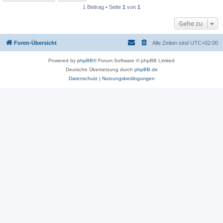
1 Beitrag • Seite
1
von
1
Gehe zu
Foren-Übersicht
Alle Zeiten sind
UTC+02:00
Powered by
phpBB
® Forum Software © phpBB Limited
Deutsche Übersetzung durch
phpBB.de
Datenschutz
|
Nutzungsbedingungen