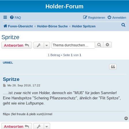
Holder-Forum
FAQ
Registrieren
Anmelden
S
Foren-Übersicht
Holder-Börse Suche
Holder Spritzen
u
Spritze
c
Suche
Erweiterte
Antworten
h
e
1 Beitrag • Seite
1
von
1
URMEL
Spritze
B
Mo 26. Sep 2016, 17:22
e
i
.....ist zwar nicht von Holder, dennoch ein "MUß" für jeden Sammler!
t
Eine Handspritze "Schering Pflanzenschutz", ähnlich der "Flit Spritze",
r
a
geht wie eine Luftpumpe.
g
ff&px (fiel freude & pleib xunt)Urmel
Antworten