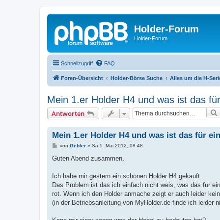
Holder-Forum
Holder-Forum
Schnellzugriff
FAQ
Foren-Übersicht
Holder-Börse Suche
Alles um die H-Seri
Mein 1.er Holder H4 und was ist das fü
Antworten
Mein 1.er Holder H4 und was ist das für ei
B
von
Gebler
»
Sa 5. Mai 2012, 08:48
e
i
Guten Abend zusammen,
t
r
a
Ich habe mir gestern ein schönen Holder H4 gekauft.
g
Das Problem ist das ich einfach nicht weis, was das für ein
rot. Wenn ich den Holder anmache zeigt er auch leider kei
(in der Betriebsanleitung von MyHolder.de finde ich leider n