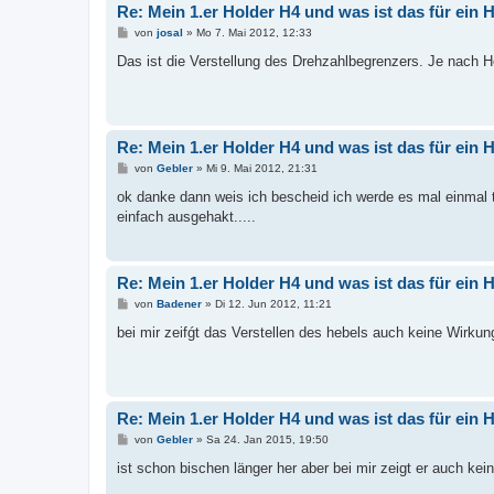
Re: Mein 1.er Holder H4 und was ist das für ein 
B
von
josal
»
Mo 7. Mai 2012, 12:33
e
i
Das ist die Verstellung des Drehzahlbegrenzers. Je nach He
t
r
a
g
Re: Mein 1.er Holder H4 und was ist das für ein 
B
von
Gebler
»
Mi 9. Mai 2012, 21:31
e
i
ok danke dann weis ich bescheid ich werde es mal einmal tes
t
einfach ausgehakt.....
r
a
g
Re: Mein 1.er Holder H4 und was ist das für ein 
B
von
Badener
»
Di 12. Jun 2012, 11:21
e
i
bei mir zeifǵt das Verstellen des hebels auch keine Wirkun
t
r
a
g
Re: Mein 1.er Holder H4 und was ist das für ein 
B
von
Gebler
»
Sa 24. Jan 2015, 19:50
e
i
ist schon bischen länger her aber bei mir zeigt er auch ke
t
r