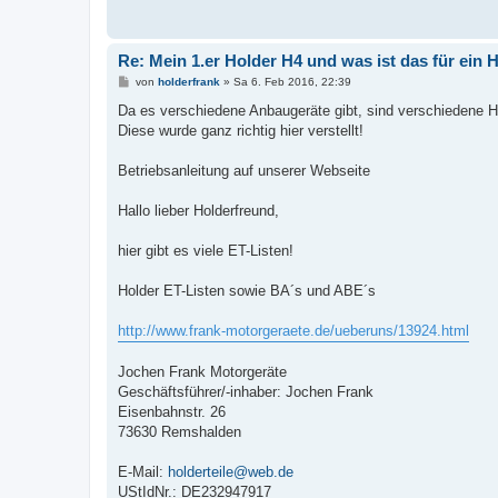
a
g
Re: Mein 1.er Holder H4 und was ist das für ein 
B
von
holderfrank
»
Sa 6. Feb 2016, 22:39
e
i
Da es verschiedene Anbaugeräte gibt, sind verschiedene Hö
t
Diese wurde ganz richtig hier verstellt!
r
a
g
Betriebsanleitung auf unserer Webseite
Hallo lieber Holderfreund,
hier gibt es viele ET-Listen!
Holder ET-Listen sowie BA´s und ABE´s
http://www.frank-motorgeraete.de/ueberuns/13924.html
Jochen Frank Motorgeräte
Geschäftsführer/-inhaber: Jochen Frank
Eisenbahnstr. 26
73630 Remshalden
E-Mail:
holderteile@web.de
UStIdNr.: DE232947917