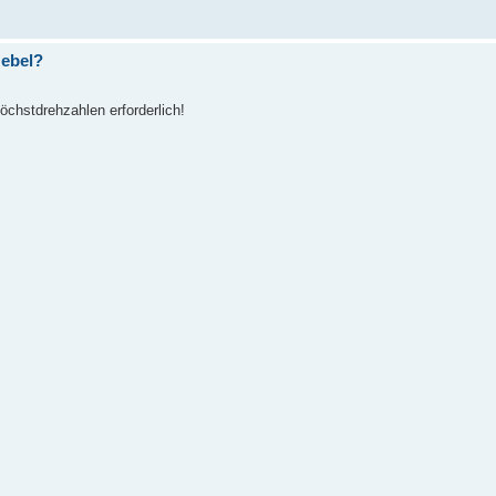
Hebel?
chstdrehzahlen erforderlich!