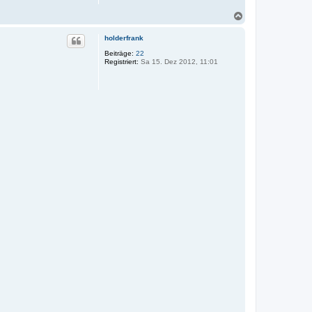
N
a
c
holderfrank
h
Beiträge:
22
o
Registriert:
Sa 15. Dez 2012, 11:01
b
e
n