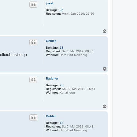
c
josal
h
Beiträge:
26
o
Registriert:
Mo 4. Jan 2010, 21:56
b
e
n
N
a
c
Gebler
h
Beiträge:
13
o
Registriert:
Sa 5. Mai 2012, 08:43
b
leicht ist er ja
Wohnort:
Horn-Bad Meinberg
e
n
N
a
c
Badener
h
Beiträge:
73
o
Registriert:
So 20. Mai 2012, 16:51
b
Wohnort:
Kenzingen
e
n
N
a
c
Gebler
h
Beiträge:
13
o
Registriert:
Sa 5. Mai 2012, 08:43
b
Wohnort:
Horn-Bad Meinberg
e
n