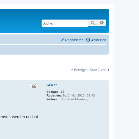
Suche
Erweiterte Suche
Registrieren
Anmelden
6 Beiträge • Seite
1
von
1
Gebler
Beiträge:
13
Registriert:
Sa 5. Mai 2012, 08:43
Wohnort:
Horn-Bad Meinberg
erastet werden und ist