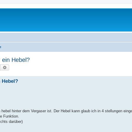
e
r ein Hebel?
Suche
Erweiterte Suche
n Hebel?
 hebel hinter dem Vergaser ist. Der Hebel kann glaub ich in 4 stellungen eing
ne Funktion.
ichts darüber)