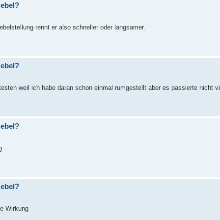
Hebel?
belstellung rennt er also schneller oder langsamer.
Hebel?
ten weil ich habe daran schon einmal rumgestellt aber es passierte nicht viel
Hebel?
g
Hebel?
ine Wirkung