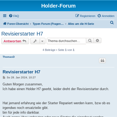
Holder-Forum
FAQ
Registrieren
Anmelden
S
Foren-Übersicht
Typen Forum (Fragen bitte hier posten)
Alles um die H-Serie
u
Revisierstarter H7
c
Suche
Erweiterte
Antworten
h
e
4 Beiträge • Seite
1
von
1
ThomasD
Revisierstarter H7
B
So 28. Jan 2024, 10:27
e
i
Guten Morgen zusammen,
t
Ich habe einen Holder H7 geerbt, leider dreht der Revisierstarter durch.
r
a
g
Hat jemand erfahrung wie der Starter Repariert werden kann, bzw ob es
irgendwo noch ersatzteile gibt.
bin für jede info dankbar.