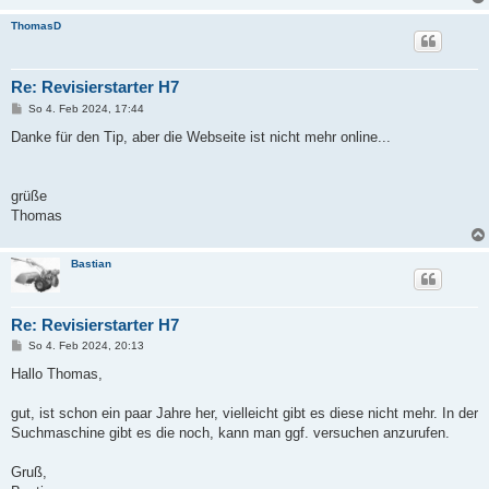
ThomasD
Re: Revisierstarter H7
B
So 4. Feb 2024, 17:44
e
i
Danke für den Tip, aber die Webseite ist nicht mehr online...
t
r
a
g
grüße
Thomas
Bastian
Re: Revisierstarter H7
B
So 4. Feb 2024, 20:13
e
i
Hallo Thomas,
t
r
a
gut, ist schon ein paar Jahre her, vielleicht gibt es diese nicht mehr. In der
g
Suchmaschine gibt es die noch, kann man ggf. versuchen anzurufen.
Gruß,