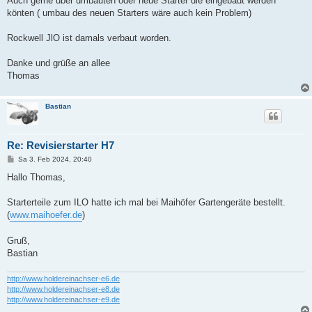
Auch gerne über umbauten oder neue Starter die eingebaut werden
könten ( umbau des neuen Starters wäre auch kein Problem)
Rockwell JlO ist damals verbaut worden.
Danke und grüße an allee
Thomas
Bastian
Re: Revisierstarter H7
B
Sa 3. Feb 2024, 20:40
e
i
Hallo Thomas,
t
r
a
Starterteile zum ILO hatte ich mal bei Maihöfer Gartengeräte bestellt.
g
(
www.maihoefer.de
)
Gruß,
Bastian
http://www.holdereinachser-e6.de
http://www.holdereinachser-e8.de
http://www.holdereinachser-e9.de