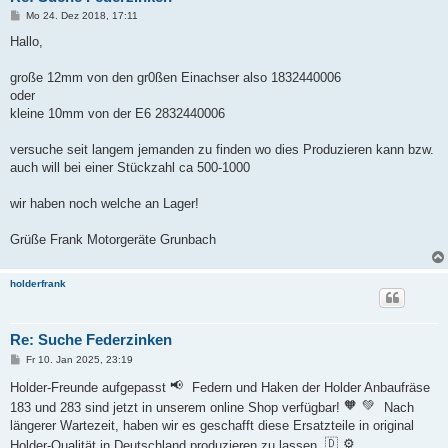
B
Mo 24. Dez 2018, 17:11
e
i
Hallo,
t
r
a
große 12mm von den gr0ßen Einachser also 1832440006
g
oder
kleine 10mm von der E6 2832440006
versuche seit langem jemanden zu finden wo dies Produzieren kann bzw.
auch will bei einer Stückzahl ca 500-1000
wir haben noch welche an Lager!
Grüße Frank Motorgeräte Grunbach
holderfrank
Re: Suche Federzinken
B
Fr 10. Jan 2025, 23:19
e
i
Holder-Freunde aufgepasst
Federn und Haken der Holder Anbaufräse
t
183 und 283 sind jetzt in unserem online Shop verfügbar!
Nach
r
a
längerer Wartezeit, haben wir es geschafft diese Ersatzteile in original
g
Holder-Qualität in Deutschland produzieren zu lassen.