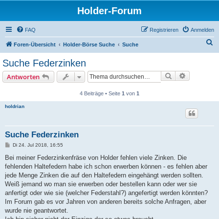
Holder-Forum
FAQ
Registrieren
Anmelden
S
Foren-Übersicht
Holder-Börse Suche
Suche
u
Suche Federzinken
c
Suche
Erweiterte
Antworten
h
e
4 Beiträge • Seite
1
von
1
holdrian
Suche Federzinken
B
Di 24. Jul 2018, 16:55
e
i
Bei meiner Federzinkenfräse von Holder fehlen viele Zinken. Die
t
fehlenden Haltefedern habe ich schon erwerben können - es fehlen aber
r
a
jede Menge Zinken die auf den Haltefedern eingehängt werden sollten.
g
Weiß jemand wo man sie erwerben oder bestellen kann oder wer sie
anfertigt oder wie sie (welcher Federstahl?) angefertigt werden könnten?
Im Forum gab es vor Jahren von anderen bereits solche Anfragen, aber
wurde nie geantwortet.