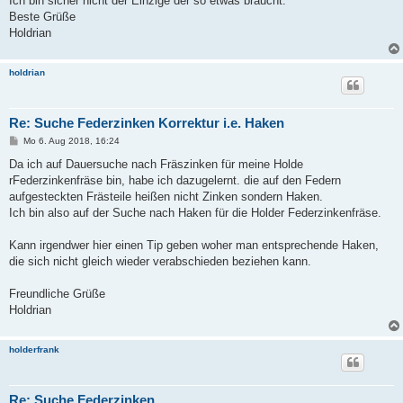
Ich bin sicher nicht der Einzige der so etwas braucht.
Beste Grüße
Holdrian
holdrian
Re: Suche Federzinken Korrektur i.e. Haken
B
Mo 6. Aug 2018, 16:24
e
i
Da ich auf Dauersuche nach Fräszinken für meine Holde
t
rFederzinkenfräse bin, habe ich dazugelernt. die auf den Federn
r
a
aufgesteckten Frästeile heißen nicht Zinken sondern Haken.
g
Ich bin also auf der Suche nach Haken für die Holder Federzinkenfräse.
Kann irgendwer hier einen Tip geben woher man entsprechende Haken,
die sich nicht gleich wieder verabschieden beziehen kann.
Freundliche Grüße
Holdrian
holderfrank
Re: Suche Federzinken