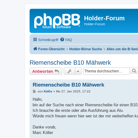
Holder-Forum
Holder-Forum
Schnellzugriff
FAQ
Foren-Übersicht
Holder-Börse Suche
Alles um die B-Seri
Riemenscheibe B10 Mähwerk
Antworten
Riemenscheibe B10 Mähwerk
B
von
Köllix
»
Mo 27. Jan 2025, 17:22
e
i
Hallo,
t
bin auf der Suche nach einer Riemenscheibe für einen B10
r
a
Ich brauche die erste oder alte Ausführung aus Alu.
g
Würde mich freuen wenn hier wer ist der mir weiterhelfen k
Danke vorab,
Marc Köller