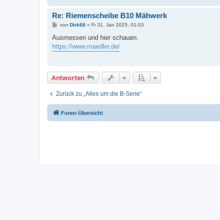
Re: Riemenscheibe B10 Mähwerk
B
von
Dirk68
»
Fr 31. Jan 2025, 01:03
e
i
Ausmessen und hier schauen.
t
https://www.maedler.de/
r
a
g
Antworten
Zurück zu „Alles um die B-Serie“
Foren-Übersicht