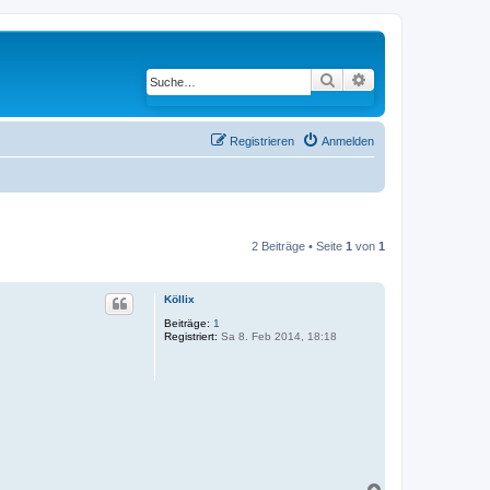
Suche
Erweiterte Suche
Registrieren
Anmelden
2 Beiträge • Seite
1
von
1
Köllix
Beiträge:
1
Registriert:
Sa 8. Feb 2014, 18:18
N