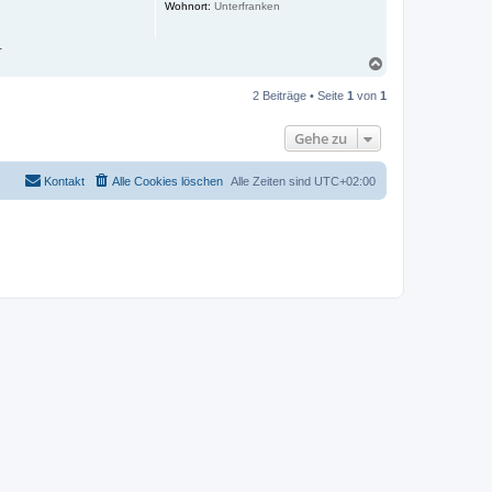
Wohnort:
Unterfranken
e
n
.
N
a
c
2 Beiträge • Seite
1
von
1
h
o
Gehe zu
b
e
n
Kontakt
Alle Cookies löschen
Alle Zeiten sind
UTC+02:00