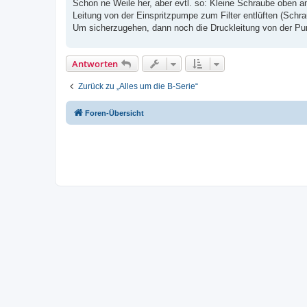
i
Schon ne Weile her, aber evtl. so: Kleine Schraube oben a
t
Leitung von der Einspritzpumpe zum Filter entlüften (Schra
r
a
Um sicherzugehen, dann noch die Druckleitung von der Pu
g
Antworten
Zurück zu „Alles um die B-Serie“
Foren-Übersicht