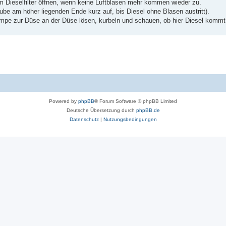
m Dieselfilter öffnen, wenn keine Luftblasen mehr kommen wieder zu.
ube am höher liegenden Ende kurz auf, bis Diesel ohne Blasen austritt).
mpe zur Düse an der Düse lösen, kurbeln und schauen, ob hier Diesel kommt
Powered by
phpBB
® Forum Software © phpBB Limited
Deutsche Übersetzung durch
phpBB.de
Datenschutz
|
Nutzungsbedingungen