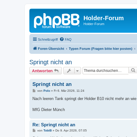
Holder-Forum
Holder-Forum
Schnellzugriff
FAQ
Foren-Übersicht
Typen Forum (Fragen bitte hier posten)
Springt nicht an
Antworten
Springt nicht an
B
von
Polo
»
Fr 6. Mär 2026, 11:24
e
i
Nach leeren Tank springt der Holder B10 nicht mehr an wie
t
r
a
MfG Dieter Münch
g
Re: Springt nicht an
B
von
TobiB
»
Do 9. Apr 2026, 07:05
e