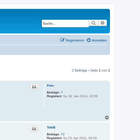
Suche
Erweiterte Suche
Registrieren
Anmelden
2 Beiträge • Seite
1
von
1
Polo
Beiträge:
7
Registriert:
Sa 18. Jan 2014, 10:58
N
a
c
TobiB
h
Beiträge:
72
o
Registriert:
Sa 23. Apr 2011, 09:29
b