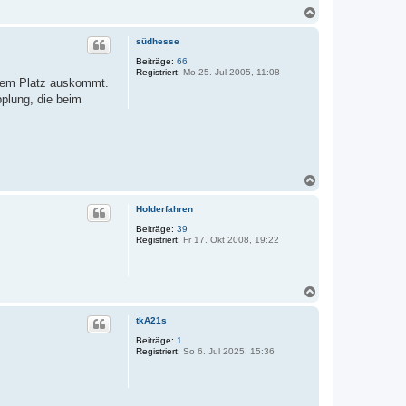
N
a
c
südhesse
h
Beiträge:
66
o
Registriert:
Mo 25. Jul 2005, 11:08
b
 dem Platz auskommt.
e
plung, die beim
n
N
a
c
Holderfahren
h
Beiträge:
39
o
Registriert:
Fr 17. Okt 2008, 19:22
b
e
n
N
a
c
tkA21s
h
Beiträge:
1
o
Registriert:
So 6. Jul 2025, 15:36
b
e
n