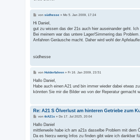
B
von
südhesse
»
Mo 5. Jan 2009, 17:24
e
i
Hi Daniel,
t
gut zu wissen das der 21s auch hier auseinander geht. Ic
r
a
Bei meinem war das untere Lager/Simmering das Problem. L
g
Anfahren Geräusche macht. Daher wird wohl der Apfelaufles
südhesse
B
von
Holderfahren
»
Fr 16. Jan 2009, 23:51
e
i
Hallo Daniel,
t
Habe auch einen A21 und bin immer wieder dabei etwas zu 
r
a
könnten Sie mir die Bilder wo von der Reperatur gemacht 
g
Re: A21 S Ölverlust am hinteren Getriebe zum 
B
von
tkA21s
»
Do 17. Jul 2025, 20:04
e
i
Hallo Daniel
t
mittlerweile habe ich am a21s dasselbe Problem mit dem Ö
r
a
Da es hierzu wenig Infos zu finden gibt wäre ich dankbar fü
g