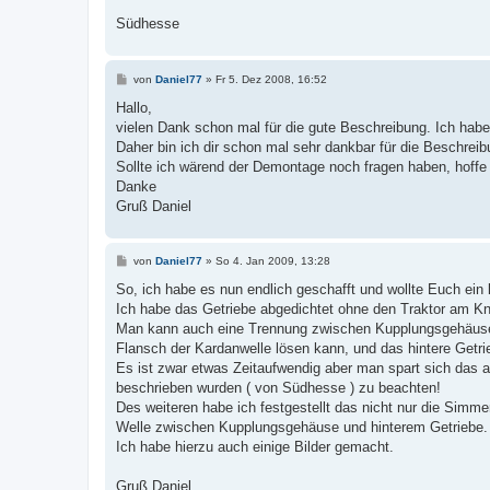
Südhesse
B
von
Daniel77
»
Fr 5. Dez 2008, 16:52
e
i
Hallo,
t
vielen Dank schon mal für die gute Beschreibung. Ich habe
r
a
Daher bin ich dir schon mal sehr dankbar für die Beschreib
g
Sollte ich wärend der Demontage noch fragen haben, hoffe 
Danke
Gruß Daniel
B
von
Daniel77
»
So 4. Jan 2009, 13:28
e
i
So, ich habe es nun endlich geschafft und wollte Euch ei
t
Ich habe das Getriebe abgedichtet ohne den Traktor am Kni
r
a
Man kann auch eine Trennung zwischen Kupplungsgehäuse 
g
Flansch der Kardanwelle lösen kann, und das hintere Getr
Es ist zwar etwas Zeitaufwendig aber man spart sich das
beschrieben wurden ( von Südhesse ) zu beachten!
Des weiteren habe ich festgestellt das nicht nur die Simm
Welle zwischen Kupplungsgehäuse und hinterem Getriebe.
Ich habe hierzu auch einige Bilder gemacht.
Gruß Daniel