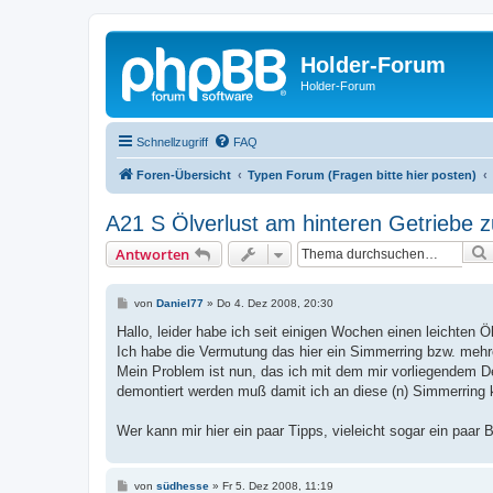
Holder-Forum
Holder-Forum
Schnellzugriff
FAQ
Foren-Übersicht
Typen Forum (Fragen bitte hier posten)
A21 S Ölverlust am hinteren Getriebe
Antworten
B
von
Daniel77
»
Do 4. Dez 2008, 20:30
e
i
Hallo, leider habe ich seit einigen Wochen einen leichten 
t
Ich habe die Vermutung das hier ein Simmerring bzw. mehre
r
a
Mein Problem ist nun, das ich mit dem mir vorliegendem D
g
demontiert werden muß damit ich an diese (n) Simmerrin
Wer kann mir hier ein paar Tipps, vieleicht sogar ein paar
B
von
südhesse
»
Fr 5. Dez 2008, 11:19