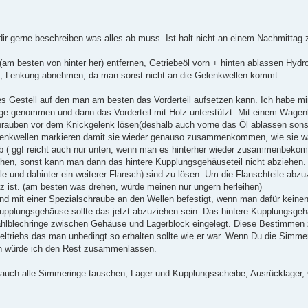
dir gerne beschreiben was alles ab muss. Ist halt nicht an einem Nachmittag 
am besten von hinter her) entfernen, Getriebeöl vorn + hinten ablassen Hydro
n, Lenkung abnehmen, da man sonst nicht an die Gelenkwellen kommt.
es Gestell auf den man am besten das Vorderteil aufsetzen kann. Ich habe mi
e genommen und dann das Vorderteil mit Holz unterstützt. Mit einem Wagen
auben vor dem Knickgelenk lösen(deshalb auch vorne das Öl ablassen sonst l
Gelenkwellen markieren damit sie wieder genauso zusammenkommen, wie sie w
 ab ( ggf reicht auch nur unten, wenn man es hinterher wieder zusammenbekom
ehen, sonst kann man dann das hintere Kupplungsgehäuseteil nicht abziehen.
le und dahinter ein weiterer Flansch) sind zu lösen. Um die Flanschteile abz
tz ist. (am besten was drehen, würde meinen nur ungern herleihen)
d mit einer Spezialschraube an den Wellen befestigt, wenn man dafür keinen
plungsgehäuse sollte das jetzt abzuziehen sein. Das hintere Kupplungsgehä
tahlblechringe zwischen Gehäuse und Lagerblock eingelegt. Diese Bestimme
eltriebs das man unbedingt so erhalten sollte wie er war. Wenn Du die Simm
n würde ich den Rest zusammenlassen.
r auch alle Simmeringe tauschen, Lager und Kupplungsscheibe, Ausrücklager, 