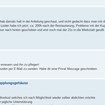
h hab damals halt in der Anleitung geschaut, und nicht gedacht dass man mit
eider habe ich jetzt, ca. 200h nach der Restaurierung, Probleme mit der Kup
er nach hinten geschoben und erst noch mal der 21s in die Werkstatt gerollt.
erneuern und ihn zu pflegen!
wurden per E-Mail zu senden. Habe dir eine Privat Message geschrieben.
Kupplungsgehäuse
lverlust welches ich nach Möglichkeit wieder selber abdichten möchte
r jegliche Unterstützung