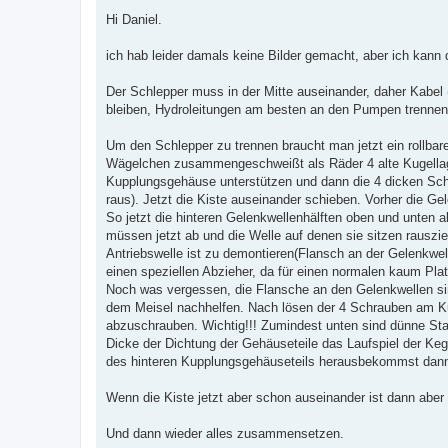
e
i
Hi Daniel.
t
r
a
ich hab leider damals keine Bilder gemacht, aber ich kann 
g
Der Schlepper muss in der Mitte auseinander, daher Kabel (
bleiben, Hydroleitungen am besten an den Pumpen trenne
Um den Schlepper zu trennen braucht man jetzt ein rollbar
Wägelchen zusammengeschweißt als Räder 4 alte Kugellag
Kupplungsgehäuse unterstützen und dann die 4 dicken Schr
raus). Jetzt die Kiste auseinander schieben. Vorher die 
So jetzt die hinteren Gelenkwellenhälften oben und unten
müssen jetzt ab und die Welle auf denen sie sitzen rauszi
Antriebswelle ist zu demontieren(Flansch an der Gelenkwel
einen speziellen Abzieher, da für einen normalen kaum Pla
Noch was vergessen, die Flansche an den Gelenkwellen sin
dem Meisel nachhelfen. Nach lösen der 4 Schrauben am Kup
abzuschrauben. Wichtig!!! Zumindest unten sind dünne S
Dicke der Dichtung der Gehäuseteile das Laufspiel der Keg
des hinteren Kupplungsgehäuseteils herausbekommst dan
Wenn die Kiste jetzt aber schon auseinander ist dann abe
Und dann wieder alles zusammensetzen.