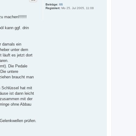
h
Beiträge:
66
o
Registriert:
Mo 25. Jul 2005, 11:08
b
e
zu machen!!!!!!!
n
öl kann ggf. drin
r damals ein
heber unter dem
äuft es jetzt dort
aren.
mt). Die Pedale
 Die untere
uziehen braucht man
 Schlüssel hat mit
use ist dann leicht
n zusammen mit der
erringe ohne Abbau
Gelenkwellen prüfen.