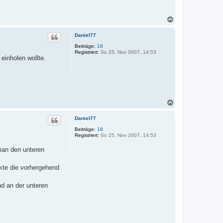
N
a
c
Daniel77
h
Beiträge:
18
o
Registriert:
So 25. Nov 2007, 14:53
b
einholen wollte.
e
n
N
a
c
Daniel77
h
Beiträge:
18
o
Registriert:
So 25. Nov 2007, 14:53
b
e
man den unteren
n
kte die vorhergehend
nd an der unteren