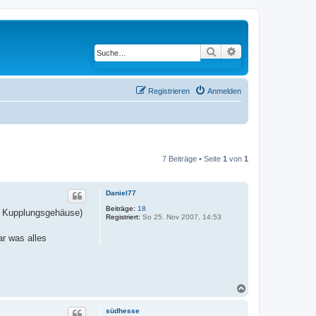
Suche
Erweiterte Suche
Registrieren
Anmelden
7 Beiträge • Seite
1
von
1
Daniel77
Beiträge:
18
nd Kupplungsgehäuse)
Registriert:
So 25. Nov 2007, 14:53
r was alles
N
a
c
südhesse