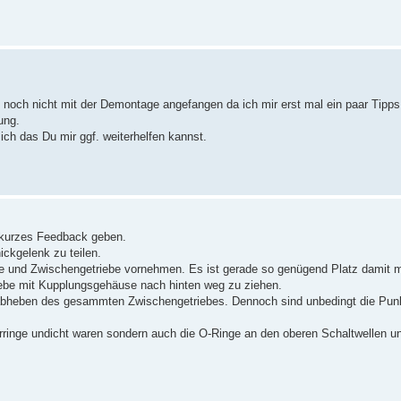
 noch nicht mit der Demontage angefangen da ich mir erst mal ein paar Tipps 
ung.
ich das Du mir ggf. weiterhelfen kannst.
n kurzes Feedback geben.
ckgelenk zu teilen.
und Zwischengetriebe vornehmen. Es ist gerade so genügend Platz damit 
iebe mit Kupplungsgehäuse nach hinten weg zu ziehen.
 abheben des gesammten Zwischengetriebes. Dennoch sind unbedingt die Pun
erringe undicht waren sondern auch die O-Ringe an den oberen Schaltwellen u