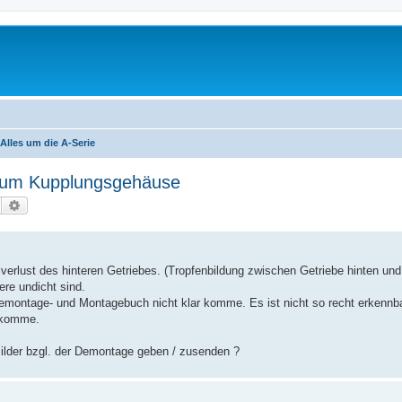
Alles um die A-Serie
 zum Kupplungsgehäuse
Suche
Erweiterte Suche
Ölverlust des hinteren Getriebes. (Tropfenbildung zwischen Getriebe hinten u
re undicht sind.
emontage- und Montagebuch nicht klar komme. Es ist nicht so recht erkennba
g komme.
 Bilder bzgl. der Demontage geben / zusenden ?