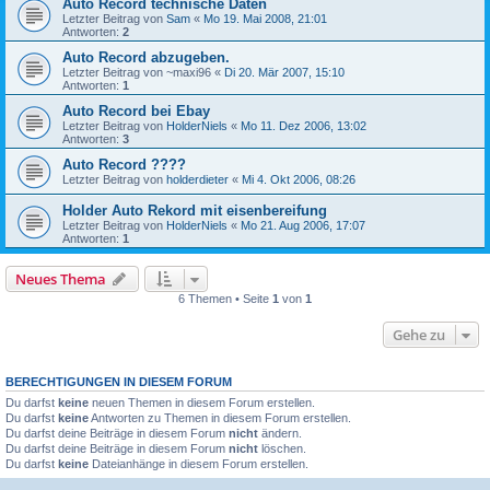
Auto Record technische Daten
Letzter Beitrag von
Sam
«
Mo 19. Mai 2008, 21:01
Antworten:
2
Auto Record abzugeben.
Letzter Beitrag von
~maxi96
«
Di 20. Mär 2007, 15:10
Antworten:
1
Auto Record bei Ebay
Letzter Beitrag von
HolderNiels
«
Mo 11. Dez 2006, 13:02
Antworten:
3
Auto Record ????
Letzter Beitrag von
holderdieter
«
Mi 4. Okt 2006, 08:26
Holder Auto Rekord mit eisenbereifung
Letzter Beitrag von
HolderNiels
«
Mo 21. Aug 2006, 17:07
Antworten:
1
Neues Thema
6 Themen • Seite
1
von
1
Gehe zu
BERECHTIGUNGEN IN DIESEM FORUM
Du darfst
keine
neuen Themen in diesem Forum erstellen.
Du darfst
keine
Antworten zu Themen in diesem Forum erstellen.
Du darfst deine Beiträge in diesem Forum
nicht
ändern.
Du darfst deine Beiträge in diesem Forum
nicht
löschen.
Du darfst
keine
Dateianhänge in diesem Forum erstellen.