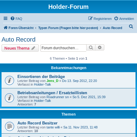
Holder-Forum
FAQ
Registrieren
Anmelden
S
Foren-Übersicht
Typen Forum (Fragen bitte hier posten)
Auto Record
u
Auto Record
c
Suche
Erweiterte Suche
Neues Thema
h
e
6 Themen • Seite
1
von
1
Bekanntmachungen
Einsortieren der Beiträge
Letzter Beitrag von
Jens_D
«
Do 13. Sep 2012, 22:20
Verfasst in
Holder-Talk
Betriebsanleitungen / Ersatzteillisten
Letzter Beitrag von
Roadrunner sn
«
So 5. Dez 2021, 15:39
Verfasst in
Holder-Talk
Antworten:
7
Themen
Auto Record Besitzer
Letzter Beitrag von
tante willi
«
Sa 11. Nov 2023, 11:48
Antworten:
10