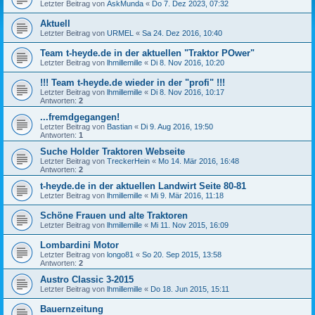
Letzter Beitrag von
AskMunda
«
Do 7. Dez 2023, 07:32
Aktuell
Letzter Beitrag von
URMEL
«
Sa 24. Dez 2016, 10:40
Team t-heyde.de in der aktuellen "Traktor POwer"
Letzter Beitrag von
lhmillemille
«
Di 8. Nov 2016, 10:20
!!! Team t-heyde.de wieder in der "profi" !!!
Letzter Beitrag von
lhmillemille
«
Di 8. Nov 2016, 10:17
Antworten:
2
...fremdgegangen!
Letzter Beitrag von
Bastian
«
Di 9. Aug 2016, 19:50
Antworten:
1
Suche Holder Traktoren Webseite
Letzter Beitrag von
TreckerHein
«
Mo 14. Mär 2016, 16:48
Antworten:
2
t-heyde.de in der aktuellen Landwirt Seite 80-81
Letzter Beitrag von
lhmillemille
«
Mi 9. Mär 2016, 11:18
Schöne Frauen und alte Traktoren
Letzter Beitrag von
lhmillemille
«
Mi 11. Nov 2015, 16:09
Lombardini Motor
Letzter Beitrag von
longo81
«
So 20. Sep 2015, 13:58
Antworten:
2
Austro Classic 3-2015
Letzter Beitrag von
lhmillemille
«
Do 18. Jun 2015, 15:11
Bauernzeitung