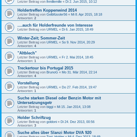
Letzter Beitrag von
lhmillemille
«
Di 2. Jun 2015, 10:12
Holdertreffen Koppenwind 2014
Letzter Beitrag von
Gelbfüssler56
«
Mi 8. Apr 2015, 18:18
Antworten:
2
....auch für Holderfreunde von Interesse
Letzter Beitrag von
URMEL
«
Di 6. Jan 2015, 18:49
Winter-Zeit; Sommer-Zeit
Letzter Beitrag von
URMEL
«
So 9. Nov 2014, 20:29
Antworten:
4
"Altblech"
Letzter Beitrag von
URMEL
«
Fr 2. Mai 2014, 18:45
Antworten:
1
Treckertour bis Portugal 2015
Letzter Beitrag von
BrunoG
«
Mo 31. Mär 2014, 22:14
Antworten:
4
Vorstellung
Letzter Beitrag von
URMEL
«
Do 27. Feb 2014, 19:47
Antworten:
1
Suche starken Diesel oder Benzin Motor mit
Untersetzungsgetr
Letzter Beitrag von
biggi
«
Mi 15. Jan 2014, 13:08
Antworten:
1
Holder Schriftzug
Letzter Beitrag von
goldoni
«
Di 24. Dez 2013, 00:56
Antworten:
3
Suche alles über Slanzi Motor DVA 920
Letzter Beitrag von
Toni_Holder
«
Mi 4. Dez 2013, 18:49