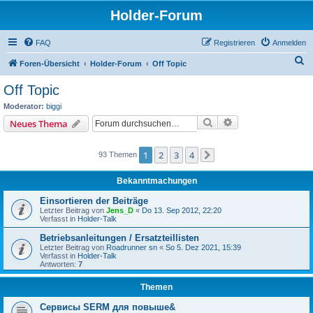
Holder-Forum
FAQ
Registrieren
Anmelden
S
Foren-Übersicht
Holder-Forum
Off Topic
u
Off Topic
c
Moderator:
biggi
h
Suche
Erweiterte Suche
Neues Thema
e
1
2
3
4
93 Themen
Nächste
Bekanntmachungen
Einsortieren der Beiträge
Letzter Beitrag von
Jens_D
«
Do 13. Sep 2012, 22:20
Verfasst in
Holder-Talk
Betriebsanleitungen / Ersatzteillisten
Letzter Beitrag von
Roadrunner sn
«
So 5. Dez 2021, 15:39
Verfasst in
Holder-Talk
Antworten:
7
Themen
Сервисы SERM для повыше&