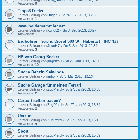
Antworten:
9
Tipps&Tricks
Letzter Beitrag von
Hagen
«
Sa 26. Okt 2013, 06:52
Antworten:
1
www.holdersammler.net
Letzter Beitrag von
Kuno52
«
So 8. Sep 2013, 20:27
Antworten:
1
Erdbohrer - Sachs Diesel 500 W - Hubmast - IHC 433
Letzter Beitrag von
Josef47
«
Do 5. Sep 2013, 20:34
Antworten:
3
HP von Georg Becker
Letzter Beitrag von
jürgentau
«
Mi 22. Mai 2013, 14:07
Antworten:
10
Suche Benzin Seiwinde
Letzter Beitrag von
imhof
«
So 3. Mär 2013, 12:13
Suche Garage für meinen Ferrari
Letzter Beitrag von
ZugPferd
«
So 27. Jan 2013, 16:35
Antworten:
2
Carport selber bauen?
Letzter Beitrag von
ZugPferd
«
So 27. Jan 2013, 16:34
Antworten:
2
Umzug
Letzter Beitrag von
ZugPferd
«
So 27. Jan 2013, 15:11
Antworten:
4
Sport
Letzter Beitrag von
ZugPferd
«
So 27. Jan 2013, 15:09