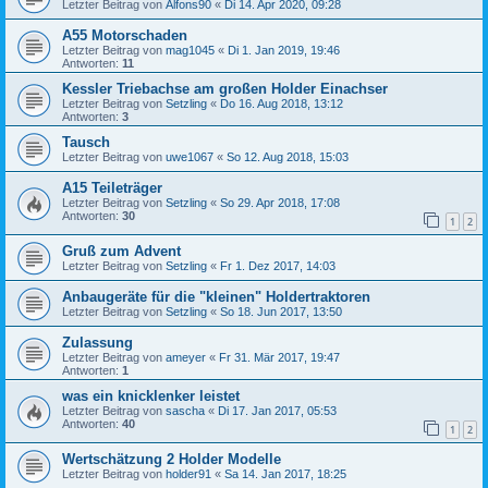
Letzter Beitrag von
Alfons90
«
Di 14. Apr 2020, 09:28
A55 Motorschaden
Letzter Beitrag von
mag1045
«
Di 1. Jan 2019, 19:46
Antworten:
11
Kessler Triebachse am großen Holder Einachser
Letzter Beitrag von
Setzling
«
Do 16. Aug 2018, 13:12
Antworten:
3
Tausch
Letzter Beitrag von
uwe1067
«
So 12. Aug 2018, 15:03
A15 Teileträger
Letzter Beitrag von
Setzling
«
So 29. Apr 2018, 17:08
Antworten:
30
1
2
Gruß zum Advent
Letzter Beitrag von
Setzling
«
Fr 1. Dez 2017, 14:03
Anbaugeräte für die "kleinen" Holdertraktoren
Letzter Beitrag von
Setzling
«
So 18. Jun 2017, 13:50
Zulassung
Letzter Beitrag von
ameyer
«
Fr 31. Mär 2017, 19:47
Antworten:
1
was ein knicklenker leistet
Letzter Beitrag von
sascha
«
Di 17. Jan 2017, 05:53
Antworten:
40
1
2
Wertschätzung 2 Holder Modelle
Letzter Beitrag von
holder91
«
Sa 14. Jan 2017, 18:25