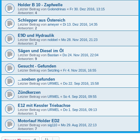
Holder B 10 - Zapfwelle
Letzter Beitrag von
Golondrinas
«
Fr 30. Dez 2016, 13:15
Antworten:
4
Schlepper aus Östereich
Letzter Beitrag von
ameyer
«
Di 13. Dez 2016, 14:35
Antworten:
2
E9D und Hydraulik
Letzter Beitrag von
nobbel
«
Mo 28. Nov 2016, 21:23
Antworten:
2
Sägen und Diesel im Öl
Letzter Beitrag von
Bastian
«
Do 24. Nov 2016, 22:04
Antworten:
9
Gesucht - Gefunden
Letzter Beitrag von
Setzling
«
Fr 4. Nov 2016, 16:55
...soeben gefunden
Letzter Beitrag von
URMEL
«
Do 22. Sep 2016, 15:58
Zündkerzen
Letzter Beitrag von
URMEL
«
So 4. Sep 2016, 09:55
E12 mit Kessler Triebachse
Letzter Beitrag von
URMEL
«
Do 1. Sep 2016, 09:13
Antworten:
1
Motorlauf Holder ED2
Letzter Beitrag von
sig110
«
Mo 29. Aug 2016, 22:13
Antworten:
7