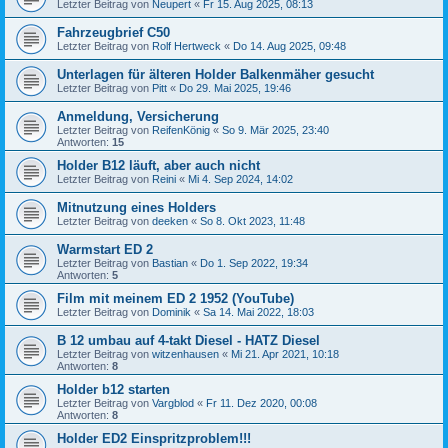
Letzter Beitrag von
Neupert
«
Fr 15. Aug 2025, 08:13
Fahrzeugbrief C50
Letzter Beitrag von
Rolf Hertweck
«
Do 14. Aug 2025, 09:48
Unterlagen für älteren Holder Balkenmäher gesucht
Letzter Beitrag von
Pitt
«
Do 29. Mai 2025, 19:46
Anmeldung, Versicherung
Letzter Beitrag von
ReifenKönig
«
So 9. Mär 2025, 23:40
Antworten:
15
Holder B12 läuft, aber auch nicht
Letzter Beitrag von
Reini
«
Mi 4. Sep 2024, 14:02
Mitnutzung eines Holders
Letzter Beitrag von
deeken
«
So 8. Okt 2023, 11:48
Warmstart ED 2
Letzter Beitrag von
Bastian
«
Do 1. Sep 2022, 19:34
Antworten:
5
Film mit meinem ED 2 1952 (YouTube)
Letzter Beitrag von
Dominik
«
Sa 14. Mai 2022, 18:03
B 12 umbau auf 4-takt Diesel - HATZ Diesel
Letzter Beitrag von
witzenhausen
«
Mi 21. Apr 2021, 10:18
Antworten:
8
Holder b12 starten
Letzter Beitrag von
Vargblod
«
Fr 11. Dez 2020, 00:08
Antworten:
8
Holder ED2 Einspritzproblem!!!