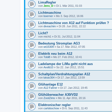
LimaRegler
von
Jens_D
»
Di 1. Mär 2011, 01:03
Lichtmaschine
von
boerner
»
Mo 3. Sep 2012, 16:06
Lichtmaschine von A12 auf Funktion prüfen ?
von
diveachim
»
Di 28. Jun 2011, 22:22
Licht?
von
michi1
»
Di 31. Jul 2012, 11:04
Bedeutung Stromplan AG3
von
wt15309
»
Sa 17. Mär 2012, 07:05
Elektrik neu beim A12
von
TobiB
»
Mo 27. Feb 2012, 10:41
Ladelampe der LiMa geht nicht aus
von
Axelb10
»
So 22. Jan 2012, 15:51
Schaltplan/Verdrahtungsplan A12
von
lukas304
»
Di 17. Jan 2012, 13:59
Glühanlage E12
von
A12 Fahrer
»
Di 17. Jan 2012, 19:45
Glühüberwacher A30/VD2
von
ZootZims
»
Mo 11. Apr 2011, 20:16
Elektronischer regler
von
carlobochow
»
Di 6. Sep 2011, 11:43