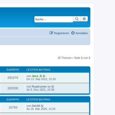
Suche
Erweiterte Suche
Registrieren
Anmelden
28 Themen • Seite
1
von
1
ZUGRIFFE
LETZTER BEITRAG
von
Jens_D
281670
Do 13. Sep 2012, 22:20
von
Roadrunner sn
282630
So 5. Dez 2021, 15:39
ZUGRIFFE
LETZTER BEITRAG
von
Dirk68
16750
So 16. Mär 2025, 14:25