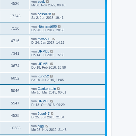
von
esek
4526
Mi 30. Nov 2022, 09:18
von
passi138
17243
Sa 2. Jun 2018, 19:41
von
Hännamäli90
7110
Do 20. Jul 2017, 20:55
von
max2712
4716
Di 24. Jan 2017, 14:19
von
URMEL
7341
Do 14. Jul 2016, 15:59
von
URMEL
3674
Do 18. Feb 2016, 18:59
von
Kuno52
6052
Sa 18. Jul 2015, 11:05
von
Gackerstein
5046
Mo 16. Mär 2015, 00:01
von
URMEL
5547
Fr 18. Okt 2013, 09:29
von
Josef47
4535
Di 25. Jun 2013, 21:34
von
biggi
10388
Mo 26. Nov 2012, 21:43