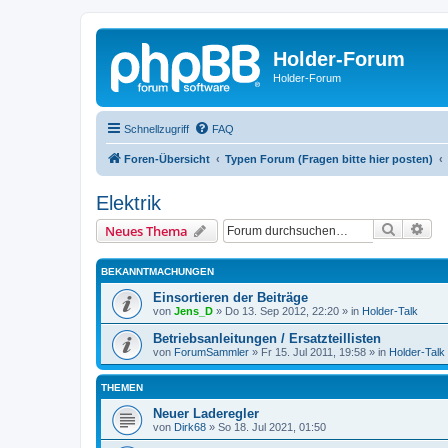
Holder-Forum
Holder-Forum
Schnellzugriff
FAQ
Foren-Übersicht
Typen Forum (Fragen bitte hier posten)
Elektrik
Suche
Erw
Neues Thema
BEKANNTMACHUNGEN
Einsortieren der Beiträge
von
Jens_D
»
Do 13. Sep 2012, 22:20
» in
Holder-Talk
Betriebsanleitungen / Ersatzteillisten
von
ForumSammler
»
Fr 15. Jul 2011, 19:58
» in
Holder-Talk
THEMEN
Neuer Laderegler
von
Dirk68
»
So 18. Jul 2021, 01:50