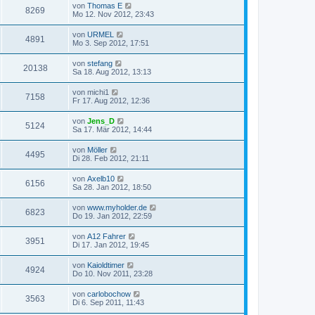
von
Thomas E
8269
Mo 12. Nov 2012, 23:43
von
URMEL
4891
Mo 3. Sep 2012, 17:51
von
stefang
20138
Sa 18. Aug 2012, 13:13
von
michi1
7158
Fr 17. Aug 2012, 12:36
von
Jens_D
5124
Sa 17. Mär 2012, 14:44
von
Möller
4495
Di 28. Feb 2012, 21:11
von
Axelb10
6156
Sa 28. Jan 2012, 18:50
von
www.myholder.de
6823
Do 19. Jan 2012, 22:59
von
A12 Fahrer
3951
Di 17. Jan 2012, 19:45
von
Kaioldtimer
4924
Do 10. Nov 2011, 23:28
von
carlobochow
3563
Di 6. Sep 2011, 11:43