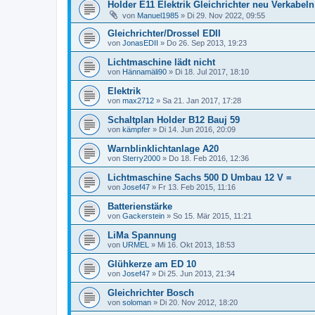
Holder E11 Elektrik Gleichrichter neu Verkabeln
von
Manuel1985
»
Di 29. Nov 2022, 09:55
Gleichrichter/Drossel EDII
von
JonasEDII
»
Do 26. Sep 2013, 19:23
Lichtmaschine lädt nicht
von
Hännamäli90
»
Di 18. Jul 2017, 18:10
Elektrik
von
max2712
»
Sa 21. Jan 2017, 17:28
Schaltplan Holder B12 Bauj 59
von
kämpfer
»
Di 14. Jun 2016, 20:09
Warnblinklichtanlage A20
von
Sterry2000
»
Do 18. Feb 2016, 12:36
Lichtmaschine Sachs 500 D Umbau 12 V =
von
Josef47
»
Fr 13. Feb 2015, 11:16
Batterienstärke
von
Gackerstein
»
So 15. Mär 2015, 11:21
LiMa Spannung
von
URMEL
»
Mi 16. Okt 2013, 18:53
Glühkerze am ED 10
von
Josef47
»
Di 25. Jun 2013, 21:34
Gleichrichter Bosch
von
soloman
»
Di 20. Nov 2012, 18:20