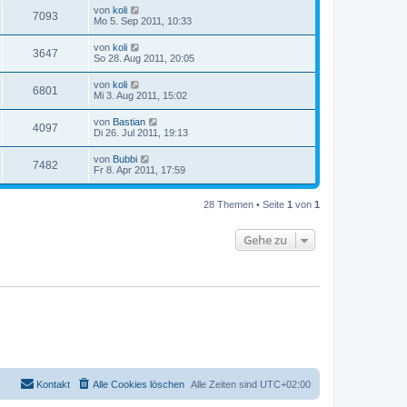
von
koli
7093
Mo 5. Sep 2011, 10:33
von
koli
3647
So 28. Aug 2011, 20:05
von
koli
6801
Mi 3. Aug 2011, 15:02
von
Bastian
4097
Di 26. Jul 2011, 19:13
von
Bubbi
7482
Fr 8. Apr 2011, 17:59
28 Themen • Seite
1
von
1
Gehe zu
Kontakt
Alle Cookies löschen
Alle Zeiten sind
UTC+02:00