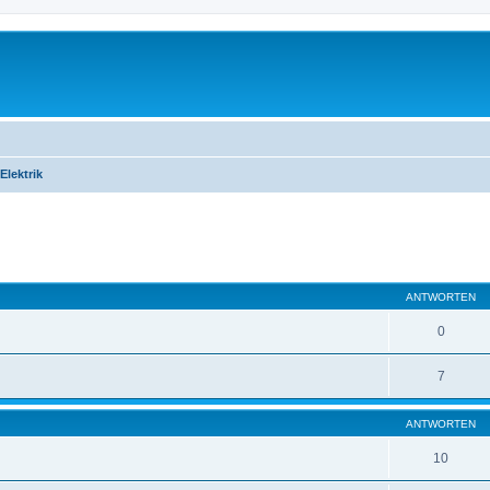
Elektrik
eiterte Suche
ANTWORTEN
0
7
ANTWORTEN
10