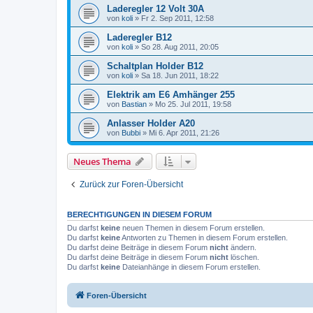
Laderegler 12 Volt 30A
von
koli
»
Fr 2. Sep 2011, 12:58
Laderegler B12
von
koli
»
So 28. Aug 2011, 20:05
Schaltplan Holder B12
von
koli
»
Sa 18. Jun 2011, 18:22
Elektrik am E6 Amhänger 255
von
Bastian
»
Mo 25. Jul 2011, 19:58
Anlasser Holder A20
von
Bubbi
»
Mi 6. Apr 2011, 21:26
Neues Thema
Zurück zur Foren-Übersicht
BERECHTIGUNGEN IN DIESEM FORUM
Du darfst
keine
neuen Themen in diesem Forum erstellen.
Du darfst
keine
Antworten zu Themen in diesem Forum erstellen.
Du darfst deine Beiträge in diesem Forum
nicht
ändern.
Du darfst deine Beiträge in diesem Forum
nicht
löschen.
Du darfst
keine
Dateianhänge in diesem Forum erstellen.
Foren-Übersicht