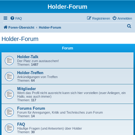
Holder-Forum
FAQ
Registrieren
Anmelden
S
Foren-Übersicht
Holder-Forum
u
Holder-Forum
c
Forum
h
e
Holder-Talk
Der Platz zum austauschen!
Themen:
1487
Holder-Treffen
Ankündigungen von Treffen
Themen:
64
Mitglieder
Wem das Profil nicht ausreicht kann sich hier vorstellen (euer Anliegen, ein
Hallo, was auch immer)
Themen:
117
Forums Forum
Forum für Anregungen, Kritik und Technisches zum Forum
Themen:
14
FAQ
Häufige Fragen (und Antworten) über Holder
Themen:
30