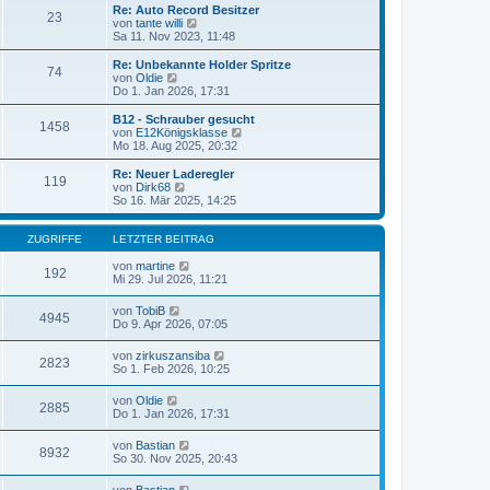
t
r
e
Re: Auto Record Besitzer
23
r
B
s
von
tante willi
N
a
e
t
Sa 11. Nov 2023, 11:48
e
g
i
e
u
t
r
e
Re: Unbekannte Holder Spritze
74
r
B
s
von
Oldie
N
a
e
t
Do 1. Jan 2026, 17:31
e
g
i
e
u
t
r
e
B12 - Schrauber gesucht
1458
r
B
s
von
E12Königsklasse
N
a
e
t
Mo 18. Aug 2025, 20:32
e
g
i
e
u
t
r
e
Re: Neuer Laderegler
119
r
B
s
von
Dirk68
N
a
e
t
So 16. Mär 2025, 14:25
e
g
i
e
u
t
r
e
r
B
ZUGRIFFE
LETZTER BEITRAG
s
a
e
t
g
i
von
martine
e
192
t
Mi 29. Jul 2026, 11:21
r
r
B
a
e
von
TobiB
g
4945
i
Do 9. Apr 2026, 07:05
t
r
von
zirkuszansiba
a
2823
So 1. Feb 2026, 10:25
g
von
Oldie
2885
Do 1. Jan 2026, 17:31
von
Bastian
8932
So 30. Nov 2025, 20:43
von
Bastian