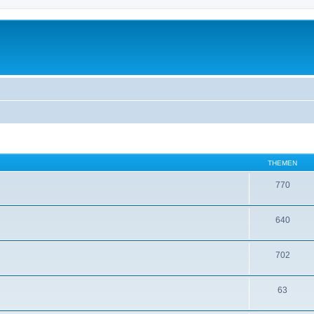
THEMEN
770
640
702
63