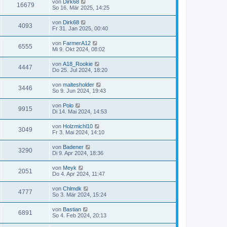
von
Dirk68
16679
So 16. Mär 2025, 14:25
von
Dirk68
4093
Fr 31. Jan 2025, 00:40
von
FarmerA12
6555
Mi 9. Okt 2024, 08:02
von
A18_Rookie
4447
Do 25. Jul 2024, 18:20
von
maltesholder
3446
So 9. Jun 2024, 19:43
von
Polo
9915
Di 14. Mai 2024, 14:53
von
Holzmichl10
3049
Fr 3. Mai 2024, 14:10
von
Badener
3290
Di 9. Apr 2024, 18:36
von
Meyk
2051
Do 4. Apr 2024, 11:47
von
Chlmdk
4777
So 3. Mär 2024, 15:24
von
Bastian
6891
So 4. Feb 2024, 20:13