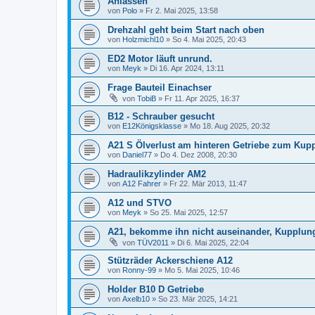
Anlassen
von
Polo
»
Fr 2. Mai 2025, 13:58
Drehzahl geht beim Start nach oben
von
Holzmichl10
»
So 4. Mai 2025, 20:43
ED2 Motor läuft unrund.
von
Meyk
»
Di 16. Apr 2024, 13:11
Frage Bauteil Einachser
von
TobiB
»
Fr 11. Apr 2025, 16:37
B12 - Schrauber gesucht
von
E12Königsklasse
»
Mo 18. Aug 2025, 20:32
A21 S Ölverlust am hinteren Getriebe zum Ku
von
Daniel77
»
Do 4. Dez 2008, 20:30
Hadraulikzylinder AM2
von
A12 Fahrer
»
Fr 22. Mär 2013, 11:47
A12 und STVO
von
Meyk
»
So 25. Mai 2025, 12:57
A21, bekomme ihn nicht auseinander, Kupplun
von
TÜV2011
»
Di 6. Mai 2025, 22:04
Stützräder Ackerschiene A12
von
Ronny-99
»
Mo 5. Mai 2025, 10:46
Holder B10 D Getriebe
von
Axelb10
»
So 23. Mär 2025, 14:21