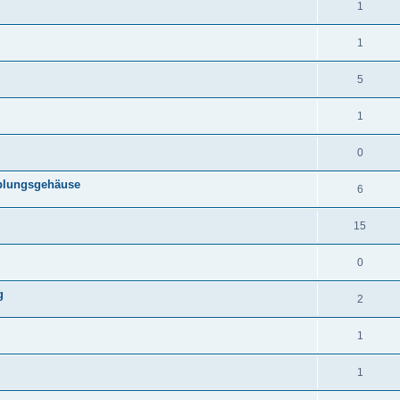
1
1
5
1
0
pplungsgehäuse
6
15
0
g
2
1
1