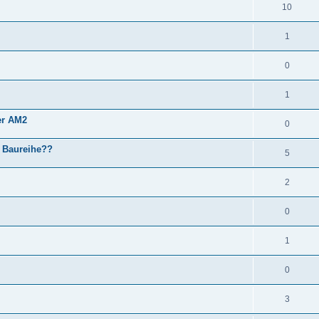
10
1
0
1
er AM2
0
0 Baureihe??
5
2
0
1
0
3