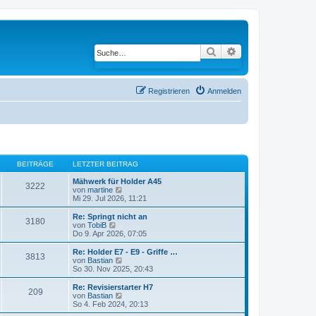
Suche
Erweiterte Suche
Registrieren
Anmelden
BEITRÄGE
LETZTER BEITRAG
Mähwerk für Holder A45
3222
von
martine
N
Mi 29. Jul 2026, 11:21
e
u
e
Re: Springt nicht an
3180
s
von
TobiB
N
t
Do 9. Apr 2026, 07:05
e
e
u
r
e
Re: Holder E7 - E9 - Griffe …
3813
B
s
von
Bastian
N
e
t
So 30. Nov 2025, 20:43
e
i
e
u
t
r
e
Re: Revisierstarter H7
209
r
B
s
von
Bastian
N
a
e
t
So 4. Feb 2024, 20:13
e
g
i
e
u