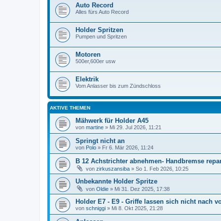
Auto Record
Alles fürs Auto Record
Holder Spritzen
Pumpen und Spritzen
Motoren
500er,600er usw
Elektrik
Vom Anlasser bis zum Zündschloss
AKTIVE THEMEN
Mähwerk für Holder A45
von
martine
»
Mi 29. Jul 2026, 11:21
Springt nicht an
von
Polo
»
Fr 6. Mär 2026, 11:24
B 12 Achstrichter abnehmen- Handbremse repar
von
zirkuszansiba
»
So 1. Feb 2026, 10:25
Unbekannte Holder Spritze
von
Oldie
»
Mi 31. Dez 2025, 17:38
Holder E7 - E9 - Griffe lassen sich nicht nach 
von
schniggi
»
Mi 8. Okt 2025, 21:28