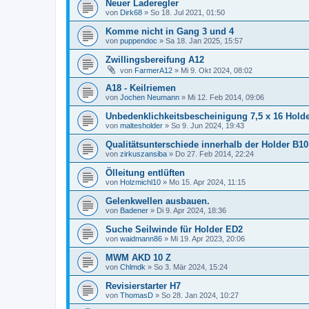
Neuer Laderegler
von
Dirk68
»
So 18. Jul 2021, 01:50
Komme nicht in Gang 3 und 4
von
puppendoc
»
Sa 18. Jan 2025, 15:57
Zwillingsbereifung A12
von
FarmerA12
»
Mi 9. Okt 2024, 08:02
A18 - Keilriemen
von
Jochen Neumann
»
Mi 12. Feb 2014, 09:06
Unbedenklichkeitsbescheinigung 7,5 x 16 Hold
von
maltesholder
»
So 9. Jun 2024, 19:43
Qualitätsunterschiede innerhalb der Holder B1
von
zirkuszansiba
»
Do 27. Feb 2014, 22:24
Ölleitung entlüften
von
Holzmichl10
»
Mo 15. Apr 2024, 11:15
Gelenkwellen ausbauen.
von
Badener
»
Di 9. Apr 2024, 18:36
Suche Seilwinde für Holder ED2
von
waidmann86
»
Mi 19. Apr 2023, 20:06
MWM AKD 10 Z
von
Chlmdk
»
So 3. Mär 2024, 15:24
Revisierstarter H7
von
ThomasD
»
So 28. Jan 2024, 10:27