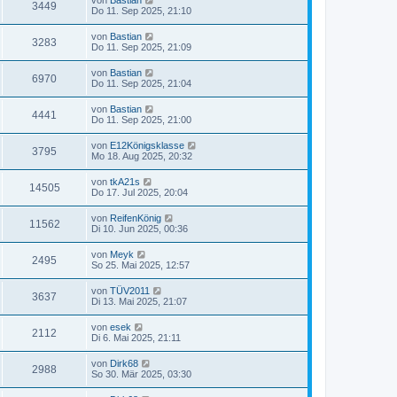
3449
Do 11. Sep 2025, 21:10
von
Bastian
3283
Do 11. Sep 2025, 21:09
von
Bastian
6970
Do 11. Sep 2025, 21:04
von
Bastian
4441
Do 11. Sep 2025, 21:00
von
E12Königsklasse
3795
Mo 18. Aug 2025, 20:32
von
tkA21s
14505
Do 17. Jul 2025, 20:04
von
ReifenKönig
11562
Di 10. Jun 2025, 00:36
von
Meyk
2495
So 25. Mai 2025, 12:57
von
TÜV2011
3637
Di 13. Mai 2025, 21:07
von
esek
2112
Di 6. Mai 2025, 21:11
von
Dirk68
2988
So 30. Mär 2025, 03:30