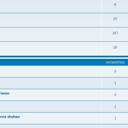
6
25
267
28
ANTWORTEN
0
1
ieren
0
1
vorne drehen
1