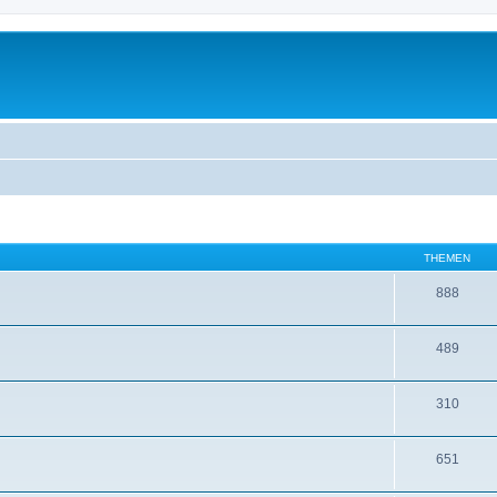
THEMEN
888
489
310
651