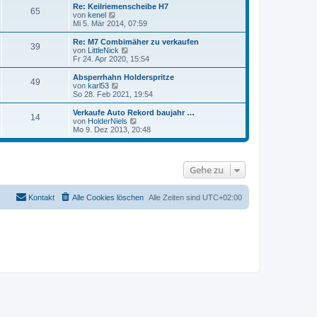
t
r
e
Re: Keilriemenscheibe H7
65
r
B
s
von
kenel
N
a
e
t
Mi 5. Mär 2014, 07:59
e
g
i
e
u
t
r
e
Re: M7 Combimäher zu verkaufen
39
r
B
s
von
LittleNick
N
a
e
t
Fr 24. Apr 2020, 15:54
e
g
i
e
u
t
r
e
Absperrhahn Holderspritze
49
r
B
s
von
karl53
N
a
e
t
So 28. Feb 2021, 19:54
e
g
i
e
u
t
r
e
Verkaufe Auto Rekord baujahr …
14
r
B
s
von
HolderNiels
N
a
e
t
Mo 9. Dez 2013, 20:48
e
g
i
e
u
t
r
e
r
B
s
a
e
t
Gehe zu
g
i
e
t
r
r
B
a
Kontakt
Alle Cookies löschen
e
Alle Zeiten sind
UTC+02:00
g
i
t
r
a
g