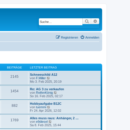
Suche
Erweiterte Suche
Registrieren
Anmelden
BEITRÄGE
LETZTER BEITRAG
Schneeschild A12
2145
von
F.Miller
N
Mo 3. Feb 2025, 20:19
e
u
e
Re: AG 3 zu verkaufen
1454
s
von
ReifenKönig
N
t
So 16. Feb 2025, 02:17
e
e
u
r
e
Hobbyaufgabe B12C
882
B
s
von
tuemmi
N
e
t
Fr 24. Apr 2026, 12:02
e
i
e
u
t
r
e
Alles muss raus: Anhänger, 2 …
1769
r
B
s
von
e9diesel
N
a
e
t
Sa 8. Feb 2025, 15:44
e
g
i
e
u