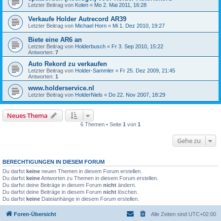
Letzter Beitrag von
Kolen
«
Mo 2. Mai 2011, 16:28
Verkaufe Holder Autrecord AR39
Letzter Beitrag von
Michael Horn
«
Mi 1. Dez 2010, 19:27
Biete eine AR6 an
Letzter Beitrag von
Holderbusch
«
Fr 3. Sep 2010, 15:22
Antworten:
7
Auto Rekord zu verkaufen
Letzter Beitrag von
Holder-Sammler
«
Fr 25. Dez 2009, 21:45
Antworten:
1
www.holderservice.nl
Letzter Beitrag von
HolderNiels
«
Do 22. Nov 2007, 18:29
Neues Thema
6 Themen • Seite
1
von
1
Gehe zu
BERECHTIGUNGEN IN DIESEM FORUM
Du darfst
keine
neuen Themen in diesem Forum erstellen.
Du darfst
keine
Antworten zu Themen in diesem Forum erstellen.
Du darfst deine Beiträge in diesem Forum
nicht
ändern.
Du darfst deine Beiträge in diesem Forum
nicht
löschen.
Du darfst
keine
Dateianhänge in diesem Forum erstellen.
Foren-Übersicht
Alle Zeiten sind
UTC+02:00