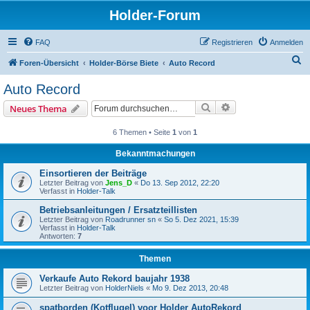
Holder-Forum
FAQ
Registrieren
Anmelden
S
Foren-Übersicht
Holder-Börse Biete
Auto Record
u
Auto Record
c
Suche
Erweiterte Suche
Neues Thema
h
e
6 Themen • Seite
1
von
1
Bekanntmachungen
Einsortieren der Beiträge
Letzter Beitrag von
Jens_D
«
Do 13. Sep 2012, 22:20
Verfasst in
Holder-Talk
Betriebsanleitungen / Ersatzteillisten
Letzter Beitrag von
Roadrunner sn
«
So 5. Dez 2021, 15:39
Verfasst in
Holder-Talk
Antworten:
7
Themen
Verkaufe Auto Rekord baujahr 1938
Letzter Beitrag von
HolderNiels
«
Mo 9. Dez 2013, 20:48
spatborden (Kotflugel) voor Holder AutoRekord