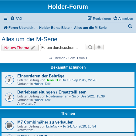
Holder-Forum
FAQ
Registrieren
Anmelden
S
Foren-Übersicht
Holder-Börse Biete
Alles um die M-Serie
u
Alles um die M-Serie
c
Suche
Erweiterte Suche
Neues Thema
h
e
24 Themen • Seite
1
von
1
Bekanntmachungen
Einsortieren der Beiträge
Letzter Beitrag von
Jens_D
«
Do 13. Sep 2012, 22:20
Verfasst in
Holder-Talk
Betriebsanleitungen / Ersatzteillisten
Letzter Beitrag von
Roadrunner sn
«
So 5. Dez 2021, 15:39
Verfasst in
Holder-Talk
Antworten:
7
Themen
M7 Combimäher zu verkaufen
Letzter Beitrag von
LittleNick
«
Fr 24. Apr 2020, 15:54
Antworten:
1