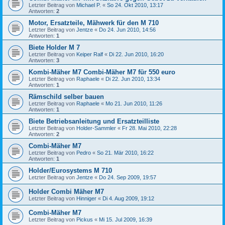
Letzter Beitrag von
Michael P.
«
So 24. Okt 2010, 13:17
Antworten:
2
Motor, Ersatzteile, Mähwerk für den M 710
Letzter Beitrag von
Jentze
«
Do 24. Jun 2010, 14:56
Antworten:
1
Biete Holder M 7
Letzter Beitrag von
Keiper Ralf
«
Di 22. Jun 2010, 16:20
Antworten:
3
Kombi-Mäher M7 Combi-Mäher M7 für 550 euro
Letzter Beitrag von
Raphaele
«
Di 22. Jun 2010, 13:34
Antworten:
1
Rämschild selber bauen
Letzter Beitrag von
Raphaele
«
Mo 21. Jun 2010, 11:26
Antworten:
1
Biete Betriebsanleitung und Ersatzteilliste
Letzter Beitrag von
Holder-Sammler
«
Fr 28. Mai 2010, 22:28
Antworten:
2
Combi-Mäher M7
Letzter Beitrag von
Pedro
«
So 21. Mär 2010, 16:22
Antworten:
1
Holder/Eurosystems M 710
Letzter Beitrag von
Jentze
«
Do 24. Sep 2009, 19:57
Holder Combi Mäher M7
Letzter Beitrag von
Hinniger
«
Di 4. Aug 2009, 19:12
Combi-Mäher M7
Letzter Beitrag von
Pickus
«
Mi 15. Jul 2009, 16:39