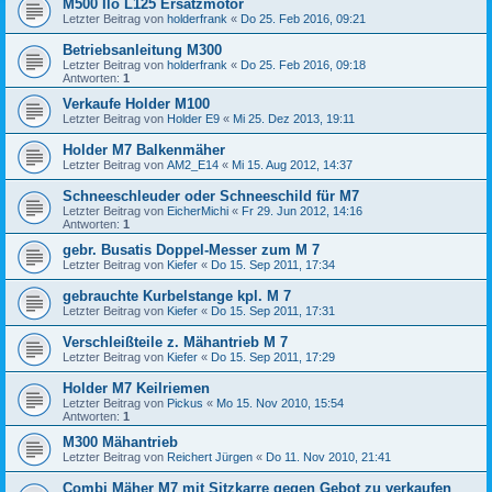
M500 Ilo L125 Ersatzmotor
Letzter Beitrag von
holderfrank
«
Do 25. Feb 2016, 09:21
Betriebsanleitung M300
Letzter Beitrag von
holderfrank
«
Do 25. Feb 2016, 09:18
Antworten:
1
Verkaufe Holder M100
Letzter Beitrag von
Holder E9
«
Mi 25. Dez 2013, 19:11
Holder M7 Balkenmäher
Letzter Beitrag von
AM2_E14
«
Mi 15. Aug 2012, 14:37
Schneeschleuder oder Schneeschild für M7
Letzter Beitrag von
EicherMichi
«
Fr 29. Jun 2012, 14:16
Antworten:
1
gebr. Busatis Doppel-Messer zum M 7
Letzter Beitrag von
Kiefer
«
Do 15. Sep 2011, 17:34
gebrauchte Kurbelstange kpl. M 7
Letzter Beitrag von
Kiefer
«
Do 15. Sep 2011, 17:31
Verschleißteile z. Mähantrieb M 7
Letzter Beitrag von
Kiefer
«
Do 15. Sep 2011, 17:29
Holder M7 Keilriemen
Letzter Beitrag von
Pickus
«
Mo 15. Nov 2010, 15:54
Antworten:
1
M300 Mähantrieb
Letzter Beitrag von
Reichert Jürgen
«
Do 11. Nov 2010, 21:41
Combi Mäher M7 mit Sitzkarre gegen Gebot zu verkaufen