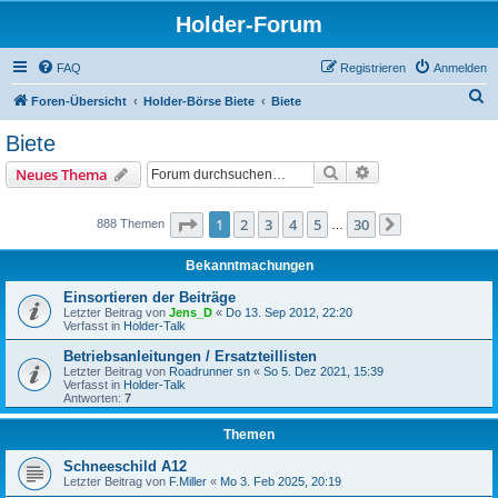
Holder-Forum
FAQ
Registrieren
Anmelden
S
Foren-Übersicht
Holder-Börse Biete
Biete
u
Biete
c
Suche
Erweiterte Suche
Neues Thema
h
e
Seite
1
von
30
1
2
3
4
5
30
888 Themen
…
Nächste
Bekanntmachungen
Einsortieren der Beiträge
Letzter Beitrag von
Jens_D
«
Do 13. Sep 2012, 22:20
Verfasst in
Holder-Talk
Betriebsanleitungen / Ersatzteillisten
Letzter Beitrag von
Roadrunner sn
«
So 5. Dez 2021, 15:39
Verfasst in
Holder-Talk
Antworten:
7
Themen
Schneeschild A12
Letzter Beitrag von
F.Miller
«
Mo 3. Feb 2025, 20:19