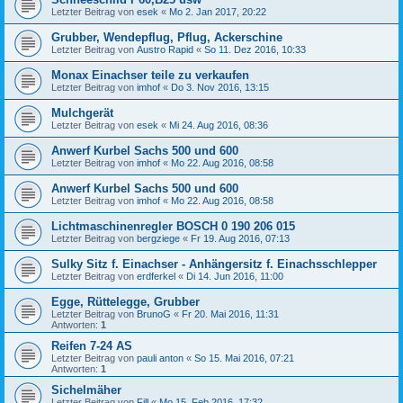
Letzter Beitrag von
esek
«
Mo 2. Jan 2017, 20:22
Grubber, Wendepflug, Pflug, Ackerschine
Letzter Beitrag von
Austro Rapid
«
So 11. Dez 2016, 10:33
Monax Einachser teile zu verkaufen
Letzter Beitrag von
imhof
«
Do 3. Nov 2016, 13:15
Mulchgerät
Letzter Beitrag von
esek
«
Mi 24. Aug 2016, 08:36
Anwerf Kurbel Sachs 500 und 600
Letzter Beitrag von
imhof
«
Mo 22. Aug 2016, 08:58
Anwerf Kurbel Sachs 500 und 600
Letzter Beitrag von
imhof
«
Mo 22. Aug 2016, 08:58
Lichtmaschinenregler BOSCH 0 190 206 015
Letzter Beitrag von
bergziege
«
Fr 19. Aug 2016, 07:13
Sulky Sitz f. Einachser - Anhängersitz f. Einachsschlepper
Letzter Beitrag von
erdferkel
«
Di 14. Jun 2016, 11:00
Egge, Rüttelegge, Grubber
Letzter Beitrag von
BrunoG
«
Fr 20. Mai 2016, 11:31
Antworten:
1
Reifen 7-24 AS
Letzter Beitrag von
pauli anton
«
So 15. Mai 2016, 07:21
Antworten:
1
Sichelmäher
Letzter Beitrag von
Fill
«
Mo 15. Feb 2016, 17:32