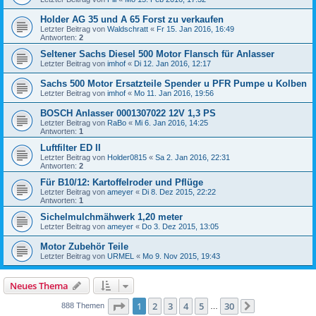
Holder AG 35 und A 65 Forst zu verkaufen
Letzter Beitrag von
Waldschratt
«
Fr 15. Jan 2016, 16:49
Antworten:
2
Seltener Sachs Diesel 500 Motor Flansch für Anlasser
Letzter Beitrag von
imhof
«
Di 12. Jan 2016, 12:17
Sachs 500 Motor Ersatzteile Spender u PFR Pumpe u Kolben
Letzter Beitrag von
imhof
«
Mo 11. Jan 2016, 19:56
BOSCH Anlasser 0001307022 12V 1,3 PS
Letzter Beitrag von
RaBo
«
Mi 6. Jan 2016, 14:25
Antworten:
1
Luftfilter ED II
Letzter Beitrag von
Holder0815
«
Sa 2. Jan 2016, 22:31
Antworten:
2
Für B10/12: Kartoffelroder und Pflüge
Letzter Beitrag von
ameyer
«
Di 8. Dez 2015, 22:22
Antworten:
1
Sichelmulchmähwerk 1,20 meter
Letzter Beitrag von
ameyer
«
Do 3. Dez 2015, 13:05
Motor Zubehör Teile
Letzter Beitrag von
URMEL
«
Mo 9. Nov 2015, 19:43
Neues Thema
Seite
1
von
30
1
2
3
4
5
30
888 Themen
…
Nächste