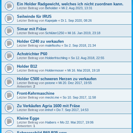
Ein Holder Radgewicht, welches ich nicht zuordnen kann.
Letzter Beitrag von
Beholder
«
Mi 2. Aug 2023, 13:31
Seilwinde für IRUS
Letzter Beitrag von
Kapejale
«
Di 1. Sep 2020, 08:26
Simar mit Fräse
Letzter Beitrag von
Schlüter1250
«
Mi 16. Jan 2019, 23:18
Holder C240 zu verkaufen
Letzter Beitrag von
malefisohu
«
So 2. Sep 2018, 21:34
Achstrichter P60
Letzter Beitrag von
Holderfrischling
«
So 12. Aug 2018, 22:55
Holder B12
Letzter Beitrag von
Holdermoser
«
Mi 16. Mai 2018, 19:18
Holder C500 schweren Herzen zu verkaufen
Letzter Beitrag von
pstone
«
Mi 20. Dez 2017, 19:55
Antworten:
2
Front-Kehrmaschine
Letzter Beitrag von
mecki.me
«
So 10. Sep 2017, 11:58
Zu Verkäufen Agria 1600 mit Fräse
Letzter Beitrag von
imhof
«
Do 7. Sep 2017, 14:53
Kleine Egge
Letzter Beitrag von
Haibers
«
Mo 22. Mai 2017, 19:06
Antworten:
1
Schneeschild P60,B25 usw