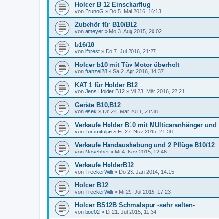
Holder B 12 Einscharflug
von
BrunoG
»
Do 5. Mai 2016, 16:13
Zubehör für B10/B12
von
ameyer
»
Mo 3. Aug 2015, 20:02
b16/18
von
iforest
»
Do 7. Jul 2016, 21:27
Holder b10 mit Tüv Motor überholt
von
franzel28
»
Sa 2. Apr 2016, 14:37
KAT 1 für Holder B12
von
Jens Holder B12
»
Mi 23. Mär 2016, 22:21
Geräte B10,B12
von
esek
»
Do 24. Mär 2011, 21:38
Verkaufe Holder B10 mit MUlticaranhänger und
von
Tommitulpe
»
Fr 27. Nov 2015, 21:38
Verkaufe Handaushebung und 2 Pflüge B10/12
von
Moschber
»
Mi 4. Nov 2015, 12:46
Verkaufe HolderB12
von
TreckerWilli
»
Do 23. Jan 2014, 14:15
Holder B12
von
TreckerWilli
»
Mi 29. Jul 2015, 17:23
Holder BS12B Schmalspur -sehr selten-
von
boe02
»
Di 21. Jul 2015, 11:34