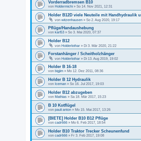
Vorderradbremsen B10
von
Holdermichi
»
So 14. Nov 2021, 12:31
Holder B12D viele Neuteile mit Handhydraulik 
von
witzenhausen
»
So 2. Aug 2020, 19:17
Pflüge/Handaushebung
von
karl53
»
So 3. Mai 2020, 07:37
Holder B12
von
Holderlothar
»
Di 3. Mär 2020, 21:22
Forstanhänger / Scheitholzhänger
von
Holderlothar
»
Di 13. Aug 2019, 19:02
Holder B 16-18
von
bigjim
»
Mo 12. Dez 2011, 08:36
Holder B 12 Hydraulik
von
Iceman
»
So 16. Jul 2017, 19:03
Holder B12 abzugeben
von
Mathias
»
Sa 18. Mär 2017, 15:23
B 10 Kotflügel
von
pauli anton
»
Mo 15. Mai 2017, 13:26
[BIETE] Holder B10 B12 Pflüge
von
cadr666
»
Mo 6. Feb 2017, 18:54
Holder B10 Traktor Trecker Scheunenfund
von
cadr666
»
Fr 3. Feb 2017, 19:08