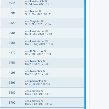
von
Holdermichi
4945
So 14. Nov 2021, 12:31
von
Manne
2796
Sa 1. Mai 2021, 00:02
von
Vargblod
3320
So 8. Nov 2020, 21:57
von
Holderlothar
2986
Mi 11. Mär 2020, 17:10
von
Holderlothar
3156
Mo 19. Aug 2019, 18:56
von
KRAHOLA
4279
Sa 7. Okt 2017, 18:39
von
Moschber
3758
Mo 2. Okt 2017, 23:16
von
Moschber
4198
Mo 2. Okt 2017, 23:15
von
pauli anton
3493
So 2. Jul 2017, 09:56
von
cadr666
3489
Mo 6. Feb 2017, 18:54
von
cadr666
3702
Mo 6. Feb 2017, 18:53