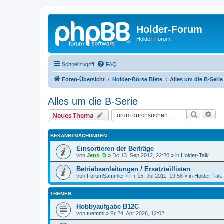
Holder-Forum
Holder-Forum
Schnellzugriff
FAQ
Foren-Übersicht
Holder-Börse Biete
Alles um die B-Serie
Alles um die B-Serie
Suche
Erw
Neues Thema
BEKANNTMACHUNGEN
Einsortieren der Beiträge
von
Jens_D
»
Do 13. Sep 2012, 22:20
» in
Holder-Talk
Betriebsanleitungen / Ersatzteillisten
von
ForumSammler
»
Fr 15. Jul 2011, 19:58
» in
Holder-Talk
THEMEN
Hobbyaufgabe B12C
von
tuemmi
»
Fr 24. Apr 2026, 12:02