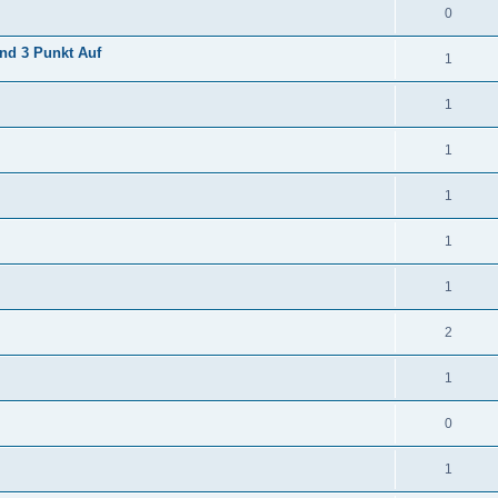
0
und 3 Punkt Auf
1
1
1
1
1
1
2
1
0
1