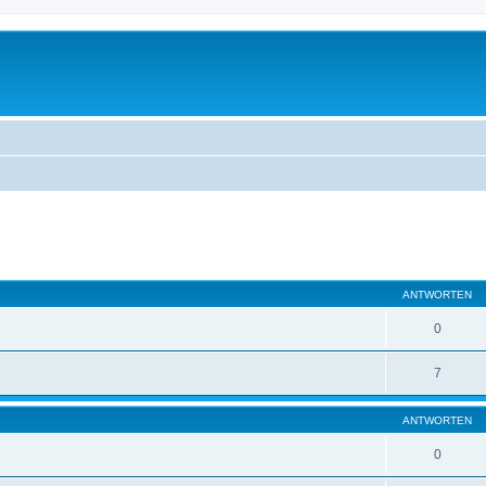
eiterte Suche
ANTWORTEN
0
7
ANTWORTEN
0