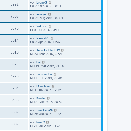
von
BrunoG
3992
So 2. Okt 2016, 10:21
von
ameyer
7808
So 28. Aug 2016, 06:54
von
Setzling
5375
Fr 8. Jul 2016, 23:14
von
franzel28
3514
Sa 2. Apr 2016, 14:37
von
Jens Holder B12
3510
Mi 23. Mär 2016, 22:21
von
luis
8821
Mo 14. Mär 2016, 21:15
von
Tommitulpe
4975
Mo 4. Jan 2016, 20:39
von
Moschber
3204
Mi 4. Nov 2015, 12:46
von
Knoller
6485
Mo 2. Nov 2015, 20:59
von
TreckerWilli
3602
Mi 29. Jul 2015, 17:23
von
boe02
3002
Di 21. Jul 2015, 11:34