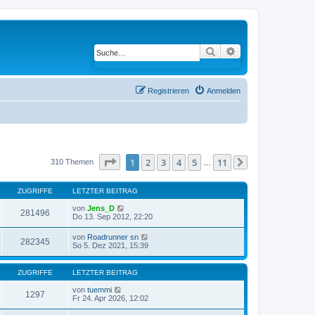
Suche
Erweiterte Suche
Registrieren
Anmelden
Seite
1
von
11
1
2
3
4
5
11
310 Themen
…
Nächste
ZUGRIFFE
LETZTER BEITRAG
von
Jens_D
281496
Do 13. Sep 2012, 22:20
von
Roadrunner sn
282345
So 5. Dez 2021, 15:39
ZUGRIFFE
LETZTER BEITRAG
von
tuemmi
1297
Fr 24. Apr 2026, 12:02