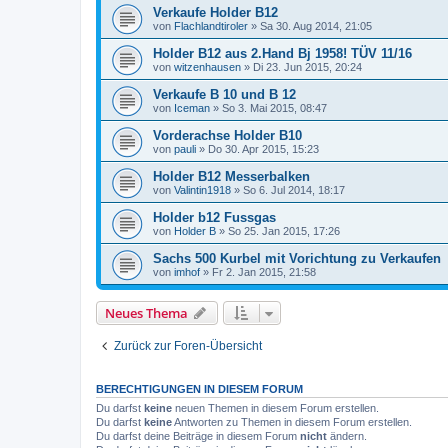
Verkaufe Holder B12
von
Flachlandtiroler
»
Sa 30. Aug 2014, 21:05
Holder B12 aus 2.Hand Bj 1958! TÜV 11/16
von
witzenhausen
»
Di 23. Jun 2015, 20:24
Verkaufe B 10 und B 12
von
Iceman
»
So 3. Mai 2015, 08:47
Vorderachse Holder B10
von
pauli
»
Do 30. Apr 2015, 15:23
Holder B12 Messerbalken
von
Valintin1918
»
So 6. Jul 2014, 18:17
Holder b12 Fussgas
von
Holder B
»
So 25. Jan 2015, 17:26
Sachs 500 Kurbel mit Vorichtung zu Verkaufen
von
imhof
»
Fr 2. Jan 2015, 21:58
Neues Thema
Zurück zur Foren-Übersicht
BERECHTIGUNGEN IN DIESEM FORUM
Du darfst
keine
neuen Themen in diesem Forum erstellen.
Du darfst
keine
Antworten zu Themen in diesem Forum erstellen.
Du darfst deine Beiträge in diesem Forum
nicht
ändern.