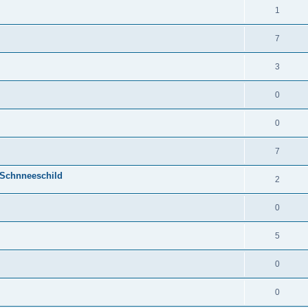
1
7
3
0
0
7
 Schnneeschild
2
0
5
0
0