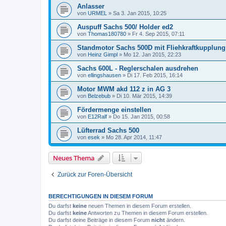
Anlasser
von
URMEL
»
Sa 3. Jan 2015, 10:25
Auspuff Sachs 500/ Holder ed2
von
Thomas180780
»
Fr 4. Sep 2015, 07:11
Standmotor Sachs 500D mit Fliehkraftkupplung
von
Heinz Gimpl
»
Mo 12. Jan 2015, 22:23
Sachs 600L - Reglerschalen ausdrehen
von
ellingshausen
»
Di 17. Feb 2015, 16:14
Motor MWM akd 112 z in AG 3
von
Belzebub
»
Di 10. Mär 2015, 14:39
Fördermenge einstellen
von
E12Ralf
»
Do 15. Jan 2015, 00:58
Lüfterrad Sachs 500
von
esek
»
Mo 28. Apr 2014, 11:47
Neues Thema
Zurück zur Foren-Übersicht
BERECHTIGUNGEN IN DIESEM FORUM
Du darfst
keine
neuen Themen in diesem Forum erstellen.
Du darfst
keine
Antworten zu Themen in diesem Forum erstellen.
Du darfst deine Beiträge in diesem Forum
nicht
ändern.