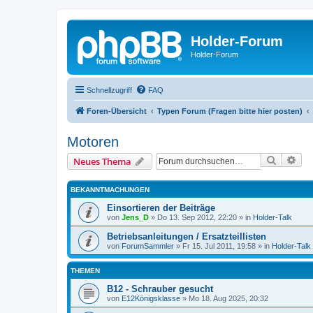
Holder-Forum
Holder-Forum
Schnellzugriff
FAQ
Foren-Übersicht
Typen Forum (Fragen bitte hier posten)
Motoren
Suche
Erw
Neues Thema
BEKANNTMACHUNGEN
Einsortieren der Beiträge
von
Jens_D
»
Do 13. Sep 2012, 22:20
» in
Holder-Talk
Betriebsanleitungen / Ersatzteillisten
von
ForumSammler
»
Fr 15. Jul 2011, 19:58
» in
Holder-Talk
THEMEN
B12 - Schrauber gesucht
von
E12Königsklasse
»
Mo 18. Aug 2025, 20:32