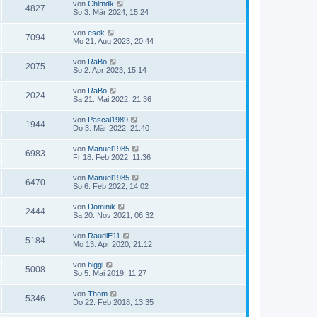
von
Chlmdk
4827
So 3. Mär 2024, 15:24
von
esek
7094
Mo 21. Aug 2023, 20:44
von
RaBo
2075
So 2. Apr 2023, 15:14
von
RaBo
2024
Sa 21. Mai 2022, 21:36
von
Pascal1989
1944
Do 3. Mär 2022, 21:40
von
Manuel1985
6983
Fr 18. Feb 2022, 11:36
von
Manuel1985
6470
So 6. Feb 2022, 14:02
von
Dominik
2444
Sa 20. Nov 2021, 06:32
von
RaudiE11
5184
Mo 13. Apr 2020, 21:12
von
biggi
5008
So 5. Mai 2019, 11:27
von
Thom
5346
Do 22. Feb 2018, 13:35