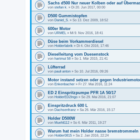
Sachs d500 Nur neuer Kolben oder auf Übermas
von
stefan k.
»
Di 20. Jun 2017, 00:00
D500 Gummistopfen
von
Daniel_S.
»
So 13. Dez 2009, 18:52
600er Motor
von
URMEL
»
Mi 9. Nov 2016, 18:41
Düse beim Vorkammerdiesel
von
Holderfabrik
»
Di 4. Okt 2016, 17:46
Dieselleitung vom Duesenstock
von
hartmut 58
»
So 1. Mär 2015, 21:41
Lüfterrad
von
pauli anton
»
So 10. Jul 2016, 09:26
Motor instand setzen oder gegen Industriemot
von
Enkenbacher
»
Fr 27. Mai 2016, 11:24
ED 2 Einspritzpumpe PFR 1A 50/17
von
HolderED2Ingo
»
So 29. Mai 2016, 21:07
Einspritzdruck 600 L
von
Dachsenfranz
»
Sa 26. Mär 2016, 15:17
Holder D500W
von
Muehli112
»
So 6. Mär 2011, 19:27
Warum hat mein Holder nasse bremstrommeln
von
Holder0815
»
Sa 2. Jan 2016, 22:24