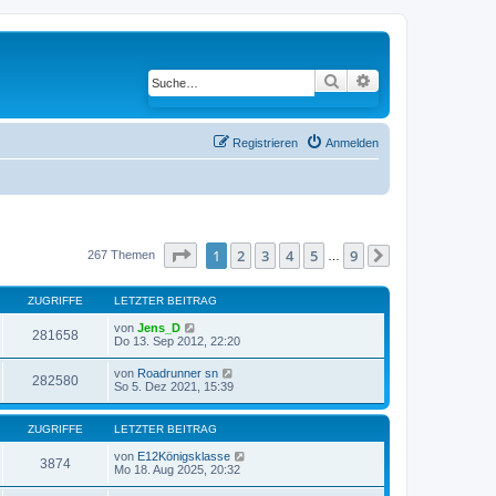
Suche
Erweiterte Suche
Registrieren
Anmelden
Seite
1
von
9
1
2
3
4
5
9
267 Themen
…
Nächste
ZUGRIFFE
LETZTER BEITRAG
von
Jens_D
281658
Do 13. Sep 2012, 22:20
von
Roadrunner sn
282580
So 5. Dez 2021, 15:39
ZUGRIFFE
LETZTER BEITRAG
von
E12Königsklasse
3874
Mo 18. Aug 2025, 20:32