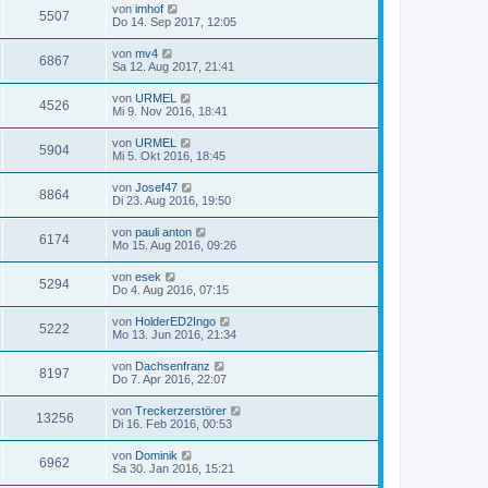
von
imhof
5507
Do 14. Sep 2017, 12:05
von
mv4
6867
Sa 12. Aug 2017, 21:41
von
URMEL
4526
Mi 9. Nov 2016, 18:41
von
URMEL
5904
Mi 5. Okt 2016, 18:45
von
Josef47
8864
Di 23. Aug 2016, 19:50
von
pauli anton
6174
Mo 15. Aug 2016, 09:26
von
esek
5294
Do 4. Aug 2016, 07:15
von
HolderED2Ingo
5222
Mo 13. Jun 2016, 21:34
von
Dachsenfranz
8197
Do 7. Apr 2016, 22:07
von
Treckerzerstörer
13256
Di 16. Feb 2016, 00:53
von
Dominik
6962
Sa 30. Jan 2016, 15:21