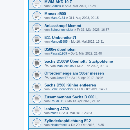
MWM AKD 10 Z
von
Chlmdk
»
So 3. Mär 2024, 15:24
Monax d500
von
ManuG.31
»
Di 1. Aug 2023, 09:15
Anlassknopf klemmt
von
Scheunenholder
»
Fr 31. Mär 2023, 16:37
E11 Umbereifen?!
von
Manuel1985
»
Mo 16. Mai 2022, 13:31
D500w überholen
von
Pascal1989
»
Do 3. Mär 2022, 21:40
Sachs D500W Überholt / Startpobleme
von
Manuel1985
»
Mi 2. Feb 2022, 00:13
Ölfördermenge am 500er messen
von
Josef47
»
Sa 15. Apr 2017, 20:03
Sachs D500 Kühler entleeren
von
Scheunenholder
»
Fr 8. Okt 2021, 14:21
Zusammenbau Sachs D 600 L
von
RaudiE11
»
Mo 13. Apr 2020, 21:12
lenkung A760
von
mosti
»
Sa 4. Mai 2019, 23:53
Zylinderkopfdichtung E12
von
Holderfabrik
»
Do 20. Okt 2016, 18:35