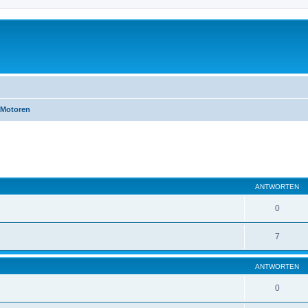
Motoren
eiterte Suche
ANTWORTEN
0
7
ANTWORTEN
0