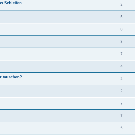
s Schleifen
2
5
0
3
7
4
or tauschen?
2
2
7
7
5