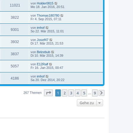
von
Holder0815
11021
Mo 18. Jan 2016, 20:51
von
Thomas180780
3822
Fr 4. Sep 2015, 07:11
von
imhof
9301
So 22. Mär 2015, 11:01
von
Josef47
3932
Di 17. Mär 2015, 21:53
von
Belzebub
3837
Di 10. Mär 2015, 14:39
von
E12Ralf
5057
Fr 16. Jan 2015, 00:47
von
imhof
4186
Sa 20. Dez 2014, 20:22
Seite
1
von
9
1
2
3
4
5
9
267 Themen
…
Nächste
Gehe zu