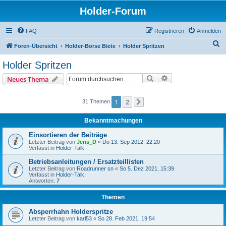
Holder-Forum
FAQ
Registrieren
Anmelden
S
Foren-Übersicht
Holder-Börse Biete
Holder Spritzen
u
Holder Spritzen
c
Suche
Erweiterte Suche
Neues Thema
h
e
1
2
31 Themen
Nächste
Bekanntmachungen
Einsortieren der Beiträge
Letzter Beitrag von
Jens_D
«
Do 13. Sep 2012, 22:20
Verfasst in
Holder-Talk
Betriebsanleitungen / Ersatzteillisten
Letzter Beitrag von
Roadrunner sn
«
So 5. Dez 2021, 15:39
Verfasst in
Holder-Talk
Antworten:
7
Themen
Absperrhahn Holderspritze
Letzter Beitrag von
karl53
«
So 28. Feb 2021, 19:54