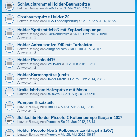
Schlauchtrommel Holder-Baumspritze
Letzter Beitrag von
karl53
«
So 3. Mai 2020, 12:17
Obstbaumspritze Holder Z6
Letzter Beitrag von
OGV-Langenpreising
«
Sa 17. Sep 2016, 18:55
Holder Spritzmittelfaß mit Zapfwellenpumpe
Letzter Beitrag von
Flachlandtiroler
«
So 13. Dez 2015, 10:01
Antworten:
1
Holder Anbauspritze Z40 mit Turbolator
Letzter Beitrag von
ellingshausen
«
Mi 1. Jul 2015, 20:07
Antworten:
2
Holder Piccolo 4415
Letzter Beitrag von
BMHolder
«
Di 2. Jun 2015, 12:06
Antworten:
2
Holder-Karrenspritze (uralt)
Letzter Beitrag von
Holder Martin
«
Do 25. Dez 2014, 23:02
Antworten:
1
Uralte fahrbare Holzspritze mit Motor
Letzter Beitrag von
RaBeWe
«
So 4. Aug 2013, 09:41
Pumpen Ersatzteile
Letzter Beitrag von
oknittel
«
So 28. Apr 2013, 12:19
Antworten:
1
Schlachte Holder Piccolo 2-Kolbenpumpe Baujahr 1957
Letzter Beitrag von
Piccolo
«
So 24. Jun 2012, 13:13
Holder Piccolo Neu 2-Kolbenspritze (Baujahr 1957)
Letzter Beitrag von
Piccolo
«
Mo 28. Mai 2012, 09:54