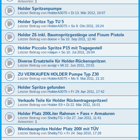
Antworten:
1
Holder Spritzenpumpe
Letzter Beitrag von
HolderA3075
«
Di 13. Mär 2012, 19:07
Holder Spritze Typ TU 5
Letzter Beitrag von
HolderA3075
«
So 9. Okt 2011, 19:24
Holder Z6 inkl. Baumspritzgestänge und Fixum Pistole
Letzter Beitrag von
düese
«
Sa 10. Sep 2011, 12:46
Holder Piccolo Spritze P15 mit Tragegestell
Letzter Beitrag von
rolajun
«
So 10. Jul 2011, 16:04
Diverse Ersatzteile für Holder-Rückenspritzen
Letzter Beitrag von
avoigt
«
Mi 22. Jun 2011, 23:01
ZU VERKAUFEN HOLDER Pumpe Typ Z30
Letzter Beitrag von
HolderA3075
«
Mo 9. Mai 2011, 21:10
Holder Spritze gefunden
Letzter Beitrag von
HolderA3075
«
Fr 29. Apr 2011, 17:42
Verkaufe Teile für Holder Rückentragespritzen!
Letzter Beitrag von
Holder E9
«
Di 22. Mär 2011, 16:01
Holder Platz 200Liter Rahmen + Fass + Armaturen
Letzter Beitrag von
ShelbyTG
«
Do 27. Jan 2011, 11:41
Antworten:
1
Weinbauspritze Holder Platz 200l mit TÜV
Letzter Beitrag von
ShelbyTG
«
Fr 24. Sep 2010, 17:28