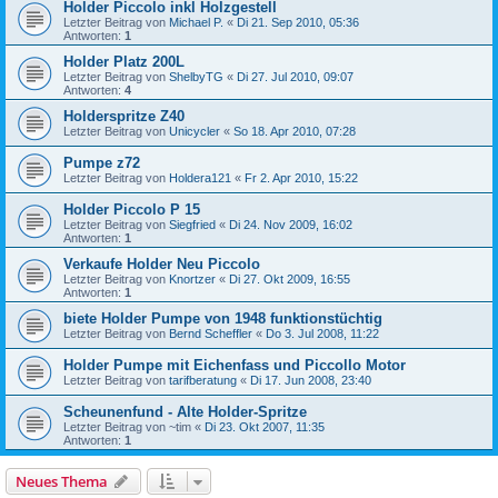
Holder Piccolo inkl Holzgestell
Letzter Beitrag von
Michael P.
«
Di 21. Sep 2010, 05:36
Antworten:
1
Holder Platz 200L
Letzter Beitrag von
ShelbyTG
«
Di 27. Jul 2010, 09:07
Antworten:
4
Holderspritze Z40
Letzter Beitrag von
Unicycler
«
So 18. Apr 2010, 07:28
Pumpe z72
Letzter Beitrag von
Holdera121
«
Fr 2. Apr 2010, 15:22
Holder Piccolo P 15
Letzter Beitrag von
Siegfried
«
Di 24. Nov 2009, 16:02
Antworten:
1
Verkaufe Holder Neu Piccolo
Letzter Beitrag von
Knortzer
«
Di 27. Okt 2009, 16:55
Antworten:
1
biete Holder Pumpe von 1948 funktionstüchtig
Letzter Beitrag von
Bernd Scheffler
«
Do 3. Jul 2008, 11:22
Holder Pumpe mit Eichenfass und Piccollo Motor
Letzter Beitrag von
tarifberatung
«
Di 17. Jun 2008, 23:40
Scheunenfund - Alte Holder-Spritze
Letzter Beitrag von
~tim
«
Di 23. Okt 2007, 11:35
Antworten:
1
Neues Thema