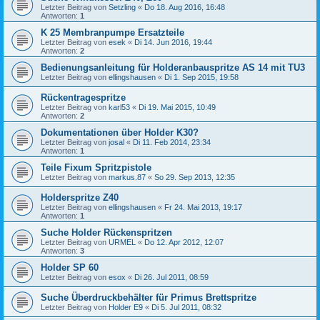
Letzter Beitrag von
Setzling
«
Do 18. Aug 2016, 16:48
Antworten:
1
K 25 Membranpumpe Ersatzteile
Letzter Beitrag von
esek
«
Di 14. Jun 2016, 19:44
Antworten:
2
Bedienungsanleitung für Holderanbauspritze AS 14 mit TU3
Letzter Beitrag von
ellingshausen
«
Di 1. Sep 2015, 19:58
Rückentragespritze
Letzter Beitrag von
karl53
«
Di 19. Mai 2015, 10:49
Antworten:
2
Dokumentationen über Holder K30?
Letzter Beitrag von
josal
«
Di 11. Feb 2014, 23:34
Antworten:
1
Teile Fixum Spritzpistole
Letzter Beitrag von
markus.87
«
So 29. Sep 2013, 12:35
Holderspritze Z40
Letzter Beitrag von
ellingshausen
«
Fr 24. Mai 2013, 19:17
Antworten:
1
Suche Holder Rückenspritzen
Letzter Beitrag von
URMEL
«
Do 12. Apr 2012, 12:07
Antworten:
3
Holder SP 60
Letzter Beitrag von
esox
«
Di 26. Jul 2011, 08:59
Suche Überdruckbehälter für Primus Brettspritze
Letzter Beitrag von
Holder E9
«
Di 5. Jul 2011, 08:32