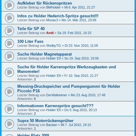
Aufkleber für Rückenspritzen
Letzter Beitrag von
BMHolder
«
Mi 6. Apr 2011, 21:27
Infos zu Holder Hederich-Spritze gesucht!!!
Letzter Beitrag von
Monax3
«
Mo 14. Mär 2011, 23:09
Teile für SP 40
Letzter Beitrag von
Andi
«
Sa 19. Feb 2011, 16:15
100 Liter Fass
Letzter Beitrag von
ShelbyTG
«
Di 23. Nov 2010, 11:05
Suche Holder Magnetapparat
Letzter Beitrag von
Holder E9
«
So 19. Sep 2010, 19:06
Suche für Holder Karrenspritze Werkzeugkasten und
Manometer!
Letzter Beitrag von
Holder E9
«
Fr 10. Sep 2010, 21:27
Antworten:
2
Messing-Druckspeicher und Pumpengummi für Holder
Piccolo P16
Letzter Beitrag von
DerWalheimer
«
Mo 23. Aug 2010, 17:48
Antworten:
6
Informationen Karrenspritze gesucht???
Letzter Beitrag von
Holder E9
«
Do 5. Aug 2010, 20:13
Antworten:
2
Supra 50 Motorrückensprüher
Letzter Beitrag von
Bastian
«
Mi 7. Jul 2010, 19:15
Antworten:
1
Holder Platz 200l