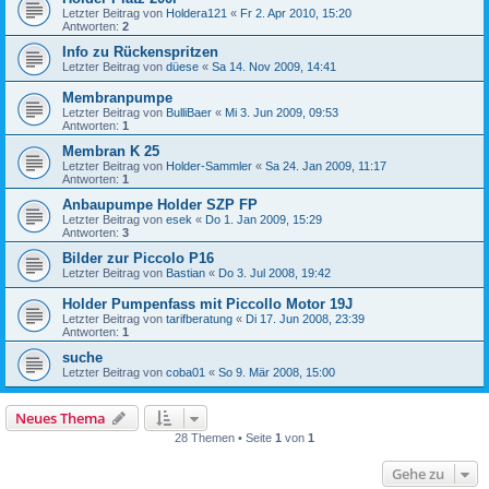
Letzter Beitrag von
Holdera121
«
Fr 2. Apr 2010, 15:20
Antworten:
2
Info zu Rückenspritzen
Letzter Beitrag von
düese
«
Sa 14. Nov 2009, 14:41
Membranpumpe
Letzter Beitrag von
BulliBaer
«
Mi 3. Jun 2009, 09:53
Antworten:
1
Membran K 25
Letzter Beitrag von
Holder-Sammler
«
Sa 24. Jan 2009, 11:17
Antworten:
1
Anbaupumpe Holder SZP FP
Letzter Beitrag von
esek
«
Do 1. Jan 2009, 15:29
Antworten:
3
Bilder zur Piccolo P16
Letzter Beitrag von
Bastian
«
Do 3. Jul 2008, 19:42
Holder Pumpenfass mit Piccollo Motor 19J
Letzter Beitrag von
tarifberatung
«
Di 17. Jun 2008, 23:39
Antworten:
1
suche
Letzter Beitrag von
coba01
«
So 9. Mär 2008, 15:00
Neues Thema
28 Themen • Seite
1
von
1
Gehe zu