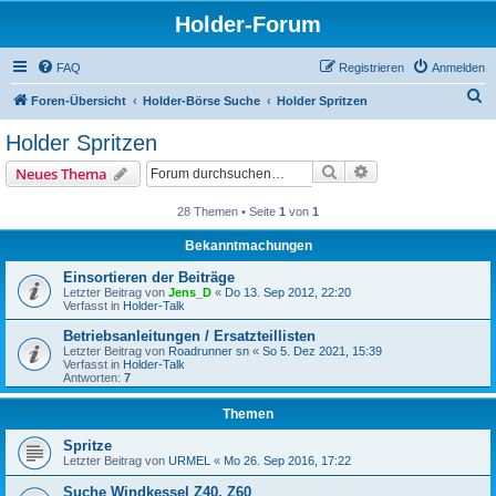
Holder-Forum
FAQ
Registrieren
Anmelden
S
Foren-Übersicht
Holder-Börse Suche
Holder Spritzen
u
Holder Spritzen
c
Suche
Erweiterte Suche
Neues Thema
h
e
28 Themen • Seite
1
von
1
Bekanntmachungen
Einsortieren der Beiträge
Letzter Beitrag von
Jens_D
«
Do 13. Sep 2012, 22:20
Verfasst in
Holder-Talk
Betriebsanleitungen / Ersatzteillisten
Letzter Beitrag von
Roadrunner sn
«
So 5. Dez 2021, 15:39
Verfasst in
Holder-Talk
Antworten:
7
Themen
Spritze
Letzter Beitrag von
URMEL
«
Mo 26. Sep 2016, 17:22
Suche Windkessel Z40, Z60