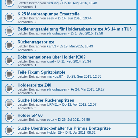
Letzter Beitrag von
Setzling
«
Do 18. Aug 2016, 16:48
Antworten:
1
K 25 Membranpumpe Ersatzteile
Letzter Beitrag von
esek
«
Di 14. Jun 2016, 19:44
Antworten:
2
Bedienungsanleitung für Holderanbauspritze AS 14 mit TU3
Letzter Beitrag von
ellingshausen
«
Di 1. Sep 2015, 19:58
Rückentragespritze
Letzter Beitrag von
karl53
«
Di 19. Mai 2015, 10:49
Antworten:
2
Dokumentationen über Holder K30?
Letzter Beitrag von
josal
«
Di 11. Feb 2014, 23:34
Antworten:
1
Teile Fixum Spritzpistole
Letzter Beitrag von
markus.87
«
So 29. Sep 2013, 12:35
Holderspritze Z40
Letzter Beitrag von
ellingshausen
«
Fr 24. Mai 2013, 19:17
Antworten:
1
Suche Holder Rückenspritzen
Letzter Beitrag von
URMEL
«
Do 12. Apr 2012, 12:07
Antworten:
3
Holder SP 60
Letzter Beitrag von
esox
«
Di 26. Jul 2011, 08:59
Suche Überdruckbehälter für Primus Brettspritze
Letzter Beitrag von
Holder E9
«
Di 5. Jul 2011, 08:32