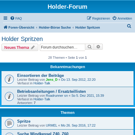
Holder-Forum
FAQ
Registrieren
Anmelden
S
Foren-Übersicht
Holder-Börse Suche
Holder Spritzen
u
Holder Spritzen
c
Suche
Erweiterte Suche
Neues Thema
h
e
28 Themen • Seite
1
von
1
Bekanntmachungen
Einsortieren der Beiträge
Letzter Beitrag von
Jens_D
«
Do 13. Sep 2012, 22:20
Verfasst in
Holder-Talk
Betriebsanleitungen / Ersatzteillisten
Letzter Beitrag von
Roadrunner sn
«
So 5. Dez 2021, 15:39
Verfasst in
Holder-Talk
Antworten:
7
Themen
Spritze
Letzter Beitrag von
URMEL
«
Mo 26. Sep 2016, 17:22
Suche Windkessel Z40, Z60