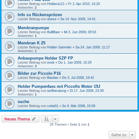
Letzter Beitrag von
Holdera121
«
Fr 2. Apr 2010, 15:20
Antworten:
2
Info zu Rückenspritzen
Letzter Beitrag von
düese
«
Sa 14. Nov 2009, 14:41
Membranpumpe
Letzter Beitrag von
BulliBaer
«
Mi 3. Jun 2009, 09:53
Antworten:
1
Membran K 25
Letzter Beitrag von
Holder-Sammler
«
Sa 24. Jan 2009, 11:17
Antworten:
1
Anbaupumpe Holder SZP FP
Letzter Beitrag von
esek
«
Do 1. Jan 2009, 15:29
Antworten:
3
Bilder zur Piccolo P16
Letzter Beitrag von
Bastian
«
Do 3. Jul 2008, 19:42
Holder Pumpenfass mit Piccollo Motor 19J
Letzter Beitrag von
tarifberatung
«
Di 17. Jun 2008, 23:39
Antworten:
1
suche
Letzter Beitrag von
coba01
«
So 9. Mär 2008, 15:00
Neues Thema
28 Themen • Seite
1
von
1
Gehe zu