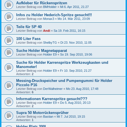
Aufkleber für Rückenspritzen
Letzter Beitrag von
BMHolder
«
Mi 6. Apr 2011, 21:27
Infos zu Holder Hederich-Spritze gesucht!!!
Letzter Beitrag von
Monax3
«
Mo 14. Mär 2011, 23:09
Teile für SP 40
Letzter Beitrag von
Andi
«
Sa 19. Feb 2011, 16:15
100 Liter Fass
Letzter Beitrag von
ShelbyTG
«
Di 23. Nov 2010, 11:05
Suche Holder Magnetapparat
Letzter Beitrag von
Holder E9
«
So 19. Sep 2010, 19:06
Suche für Holder Karrenspritze Werkzeugkasten und
Manometer!
Letzter Beitrag von
Holder E9
«
Fr 10. Sep 2010, 21:27
Antworten:
2
Messing-Druckspeicher und Pumpengummi für Holder
Piccolo P16
Letzter Beitrag von
DerWalheimer
«
Mo 23. Aug 2010, 17:48
Antworten:
6
Informationen Karrenspritze gesucht???
Letzter Beitrag von
Holder E9
«
Do 5. Aug 2010, 20:13
Antworten:
2
Supra 50 Motorrückensprüher
Letzter Beitrag von
Bastian
«
Mi 7. Jul 2010, 19:15
Antworten:
1
Holder Platz 200l