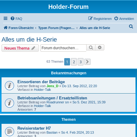
Holder-Forum
FAQ
Registrieren
Anmelden
S
Foren-Übersicht
Typen Forum (Fragen bitte hier posten)
Alles um die H-Serie
u
Alles um die H-Serie
c
Suche
Erweiterte Suche
Neues Thema
h
e
1
2
3
63 Themen
Nächste
Bekanntmachungen
Einsortieren der Beiträge
Letzter Beitrag von
Jens_D
«
Do 13. Sep 2012, 22:20
Verfasst in
Holder-Talk
Betriebsanleitungen / Ersatzteillisten
Letzter Beitrag von
Roadrunner sn
«
So 5. Dez 2021, 15:39
Verfasst in
Holder-Talk
Antworten:
7
Themen
Revisierstarter H7
Letzter Beitrag von
Bastian
«
So 4. Feb 2024, 20:13
Antworten:
3