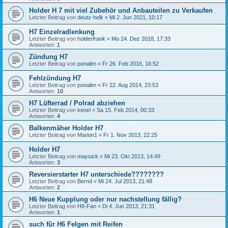
Holder H 7 mit viel Zubehör und Anbauteilen zu Verkaufen
Letzter Beitrag von
deutz-helk
«
Mi 2. Jun 2021, 10:17
H7 Einzelradlenkung
Letzter Beitrag von
holderfrank
«
Mo 24. Dez 2018, 17:33
Antworten:
1
Zündung H7
Letzter Beitrag von
ponalim
«
Fr 26. Feb 2016, 16:52
Fehlzündung H7
Letzter Beitrag von
ponalim
«
Fr 22. Aug 2014, 23:53
Antworten:
10
H7 Lüfterrad / Polrad abziehen
Letzter Beitrag von
kenel
«
Sa 15. Feb 2014, 00:33
Antworten:
4
Balkenmäher Holder H7
Letzter Beitrag von
Marion1
«
Fr 1. Nov 2013, 22:25
Holder H7
Letzter Beitrag von
maysick
«
Mi 23. Okt 2013, 14:49
Antworten:
3
Reversierstarter H7 unterschiede????????
Letzter Beitrag von
Bernd
«
Mi 24. Jul 2013, 21:48
Antworten:
2
H6 Neue Kupplung oder nur nachstellung fällig?
Letzter Beitrag von
H6-Fan
«
Di 4. Jun 2013, 21:31
Antworten:
1
such für H6 Felgen mit Reifen