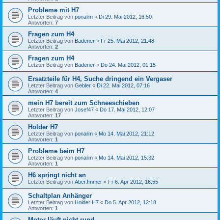
Probleme mit H7
Letzter Beitrag von
ponalim
«
Di 29. Mai 2012, 16:50
Antworten:
7
Fragen zum H4
Letzter Beitrag von
Badener
«
Fr 25. Mai 2012, 21:48
Antworten:
2
Fragen zum H4
Letzter Beitrag von
Badener
«
Do 24. Mai 2012, 01:15
Ersatzteile für H4, Suche dringend ein Vergaser
Letzter Beitrag von
Gebler
«
Di 22. Mai 2012, 07:16
Antworten:
4
mein H7 bereit zum Schneeschieben
Letzter Beitrag von
Josef47
«
Do 17. Mai 2012, 12:07
Antworten:
17
Holder H7
Letzter Beitrag von
ponalim
«
Mo 14. Mai 2012, 21:12
Antworten:
1
Probleme beim H7
Letzter Beitrag von
ponalim
«
Mo 14. Mai 2012, 15:32
Antworten:
1
H6 springt nicht an
Letzter Beitrag von
Aber.Immer
«
Fr 6. Apr 2012, 16:55
Schaltplan Anhänger
Letzter Beitrag von
Holder H7
«
Do 5. Apr 2012, 12:18
Antworten:
1
Motor läuft nicht rund