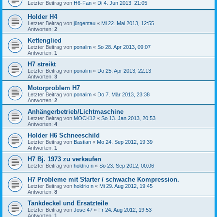
Letzter Beitrag von
H6-Fan
«
Di 4. Jun 2013, 21:05
Holder H4
Letzter Beitrag von
jürgentau
«
Mi 22. Mai 2013, 12:55
Antworten:
2
Kettenglied
Letzter Beitrag von
ponalim
«
So 28. Apr 2013, 09:07
Antworten:
1
H7 streikt
Letzter Beitrag von
ponalim
«
Do 25. Apr 2013, 22:13
Antworten:
3
Motorproblem H7
Letzter Beitrag von
ponalim
«
Do 7. Mär 2013, 23:38
Antworten:
2
Anhängerbetrieb/Lichtmaschine
Letzter Beitrag von
MOCK12
«
So 13. Jan 2013, 20:53
Antworten:
4
Holder H6 Schneeschild
Letzter Beitrag von
Bastian
«
Mo 24. Sep 2012, 19:39
Antworten:
1
H7 Bj. 1973 zu verkaufen
Letzter Beitrag von
holdrio n
«
So 23. Sep 2012, 00:06
H7 Probleme mit Starter / schwache Kompression.
Letzter Beitrag von
holdrio n
«
Mi 29. Aug 2012, 19:45
Antworten:
8
Tankdeckel und Ersatzteile
Letzter Beitrag von
Josef47
«
Fr 24. Aug 2012, 19:53
Antworten:
1