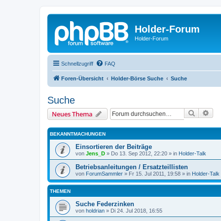
Holder-Forum
Holder-Forum
Schnellzugriff
FAQ
Foren-Übersicht
Holder-Börse Suche
Suche
Suche
Suche
Erw
Neues Thema
BEKANNTMACHUNGEN
Einsortieren der Beiträge
von
Jens_D
»
Do 13. Sep 2012, 22:20
» in
Holder-Talk
Betriebsanleitungen / Ersatzteillisten
von
ForumSammler
»
Fr 15. Jul 2011, 19:58
» in
Holder-Talk
THEMEN
Suche Federzinken
von
holdrian
»
Di 24. Jul 2018, 16:55