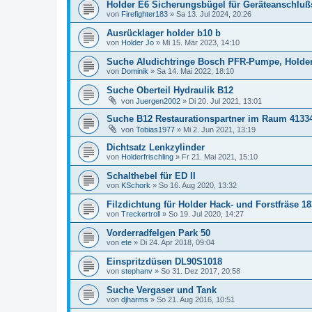
Holder E6 Sicherungsbügel für Geräteanschluß
von
Firefighter183
»
Sa 13. Jul 2024, 20:26
Ausrücklager holder b10 b
von
Holder Jo
»
Mi 15. Mär 2023, 14:10
Suche Aludichtringe Bosch PFR-Pumpe, Holder
von
Dominik
»
Sa 14. Mai 2022, 18:10
Suche Oberteil Hydraulik B12
von
Juergen2002
»
Di 20. Jul 2021, 13:01
Suche B12 Restaurationspartner im Raum 4133
von
Tobias1977
»
Mi 2. Jun 2021, 13:19
Dichtsatz Lenkzylinder
von
Holderfrischling
»
Fr 21. Mai 2021, 15:10
Schalthebel für ED II
von
KSchork
»
So 16. Aug 2020, 13:32
Filzdichtung für Holder Hack- und Forstfräse 18
von
Treckertroll
»
So 19. Jul 2020, 14:27
Vorderradfelgen Park 50
von
ete
»
Di 24. Apr 2018, 09:04
Einspritzdüsen DL90S1018
von
stephanv
»
So 31. Dez 2017, 20:58
Suche Vergaser und Tank
von
djharms
»
So 21. Aug 2016, 10:51