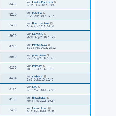
von
HolderA12-knick
3332
So 11. Jun 2017, 13:39
von
palatina
3220
Di 25. Apr 2017, 17:14
von
Franzmichael
3489
Do 6. Apr 2017, 14:40
von
Derek66
8920
Mi 31. Aug 2016, 11:25
von
Holdera12a
4721
Sa 13. Aug 2016, 20:22
von
pauli anton
3960
Sa 6. Aug 2016, 15:40
von
fritzbert
6279
Mi 13. Jul 2016, 11:31
von
stefan k.
4484
Sa 2. Jul 2016, 13:40
von
flopi
3764
So 6. Mär 2016, 12:50
von
Einachsfan
4155
Mo 8. Feb 2016, 19:37
von
Heinz-Josef
3493
So 7. Feb 2016, 21:52