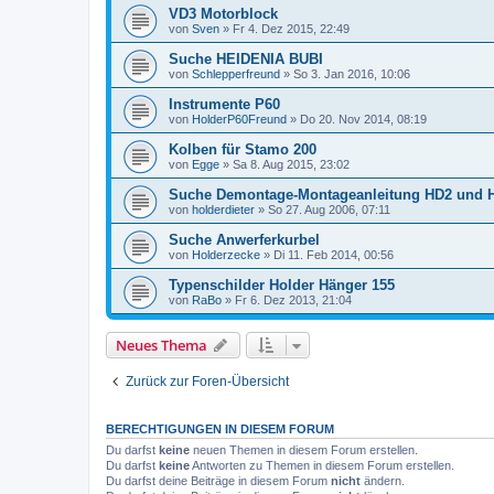
VD3 Motorblock
von
Sven
»
Fr 4. Dez 2015, 22:49
Suche HEIDENIA BUBI
von
Schlepperfreund
»
So 3. Jan 2016, 10:06
Instrumente P60
von
HolderP60Freund
»
Do 20. Nov 2014, 08:19
Kolben für Stamo 200
von
Egge
»
Sa 8. Aug 2015, 23:02
Suche Demontage-Montageanleitung HD2 und 
von
holderdieter
»
So 27. Aug 2006, 07:11
Suche Anwerferkurbel
von
Holderzecke
»
Di 11. Feb 2014, 00:56
Typenschilder Holder Hänger 155
von
RaBo
»
Fr 6. Dez 2013, 21:04
Neues Thema
Zurück zur Foren-Übersicht
BERECHTIGUNGEN IN DIESEM FORUM
Du darfst
keine
neuen Themen in diesem Forum erstellen.
Du darfst
keine
Antworten zu Themen in diesem Forum erstellen.
Du darfst deine Beiträge in diesem Forum
nicht
ändern.