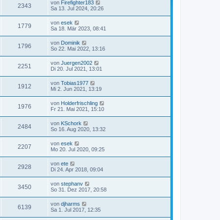
von
Firefighter183
2343
Sa 13. Jul 2024, 20:26
von
esek
1779
Sa 18. Mär 2023, 08:41
von
Dominik
1796
So 22. Mai 2022, 13:16
von
Juergen2002
2251
Di 20. Jul 2021, 13:01
von
Tobias1977
1912
Mi 2. Jun 2021, 13:19
von
Holderfrischling
1976
Fr 21. Mai 2021, 15:10
von
KSchork
2484
So 16. Aug 2020, 13:32
von
esek
2207
Mo 20. Jul 2020, 09:25
von
ete
2928
Di 24. Apr 2018, 09:04
von
stephanv
3450
So 31. Dez 2017, 20:58
von
djharms
6139
Sa 1. Jul 2017, 12:35