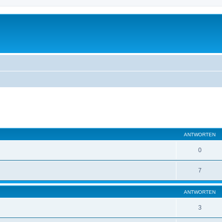
eiterte Suche
ANTWORTEN
0
7
ANTWORTEN
3