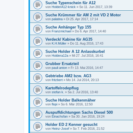
Suche Typenschein für A12
von
HolderA12-knick
»
So 11. Jun 2017, 13:39
Suche Krümmer für AM 2 mit VD 2 Motor
von
palatina
»
Di 25. Apr 2017, 17:14
Suche Anhänger Typ 155
von
Franzmichael
»
Do 6. Apr 2017, 14:40
Verdeck/ Kabine für AG35
von
K.H.Müller
»
Do 11. Aug 2016, 17:43
Suche Holder A 12 Anlasskurbel
von
Holdera12a
»
Mi 27. Jul 2016, 16:41
Grubber Ersatzteil
von
pauli anton
»
Fr 13. Mai 2016, 14:47
Gebtriebe AM2 bzw. AG3
von
fritzbert
»
Mo 14. Jul 2014, 20:13
Kartoffelrodepflug
von
stefan k.
»
Sa 2. Jul 2016, 13:40
Suche Holder Balkenmäher
von
flopi
»
So 6. Mär 2016, 12:50
Auspuffdichtungen Sachs Diesel 500
von
Einachsfan
»
Sa 30. Jan 2016, 19:24
Holder ED 2 Kenner gesucht
von
Heinz-Josef
»
So 7. Feb 2016, 21:52