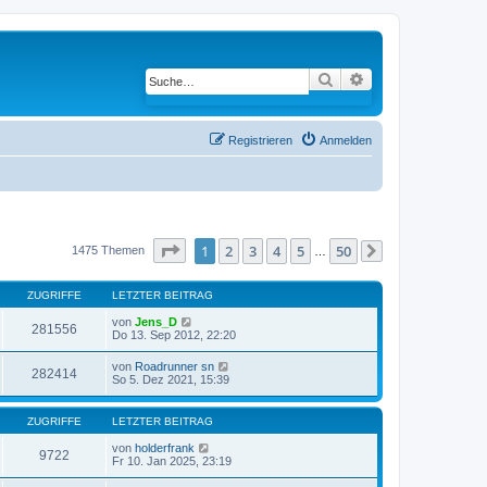
Suche
Erweiterte Suche
Registrieren
Anmelden
Seite
1
von
50
1
2
3
4
5
50
1475 Themen
…
Nächste
ZUGRIFFE
LETZTER BEITRAG
von
Jens_D
281556
Do 13. Sep 2012, 22:20
von
Roadrunner sn
282414
So 5. Dez 2021, 15:39
ZUGRIFFE
LETZTER BEITRAG
von
holderfrank
9722
Fr 10. Jan 2025, 23:19