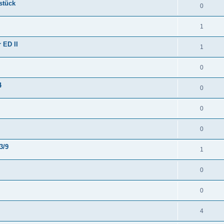
stück
0
1
 ED II
1
0
4
0
0
0
3/9
1
0
0
4