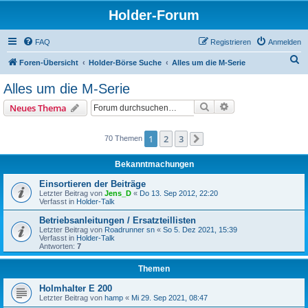
Holder-Forum
FAQ
Registrieren
Anmelden
S
Foren-Übersicht
Holder-Börse Suche
Alles um die M-Serie
u
Alles um die M-Serie
c
Suche
Erweiterte Suche
Neues Thema
h
e
1
2
3
70 Themen
Nächste
Bekanntmachungen
Einsortieren der Beiträge
Letzter Beitrag von
Jens_D
«
Do 13. Sep 2012, 22:20
Verfasst in
Holder-Talk
Betriebsanleitungen / Ersatzteillisten
Letzter Beitrag von
Roadrunner sn
«
So 5. Dez 2021, 15:39
Verfasst in
Holder-Talk
Antworten:
7
Themen
Holmhalter E 200
Letzter Beitrag von
hamp
«
Mi 29. Sep 2021, 08:47