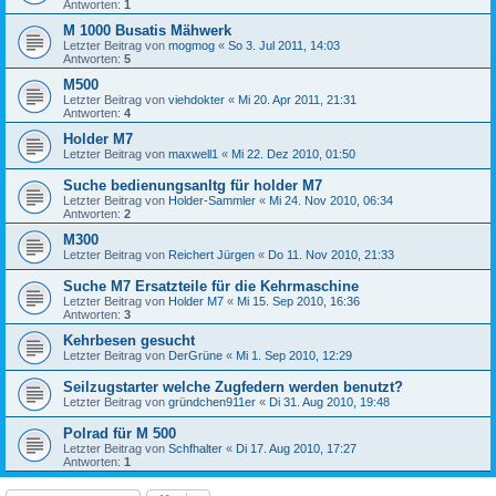
Antworten:
1
M 1000 Busatis Mähwerk
Letzter Beitrag von
mogmog
«
So 3. Jul 2011, 14:03
Antworten:
5
M500
Letzter Beitrag von
viehdokter
«
Mi 20. Apr 2011, 21:31
Antworten:
4
Holder M7
Letzter Beitrag von
maxwell1
«
Mi 22. Dez 2010, 01:50
Suche bedienungsanltg für holder M7
Letzter Beitrag von
Holder-Sammler
«
Mi 24. Nov 2010, 06:34
Antworten:
2
M300
Letzter Beitrag von
Reichert Jürgen
«
Do 11. Nov 2010, 21:33
Suche M7 Ersatzteile für die Kehrmaschine
Letzter Beitrag von
Holder M7
«
Mi 15. Sep 2010, 16:36
Antworten:
3
Kehrbesen gesucht
Letzter Beitrag von
DerGrüne
«
Mi 1. Sep 2010, 12:29
Seilzugstarter welche Zugfedern werden benutzt?
Letzter Beitrag von
gründchen911er
«
Di 31. Aug 2010, 19:48
Polrad für M 500
Letzter Beitrag von
Schfhalter
«
Di 17. Aug 2010, 17:27
Antworten:
1