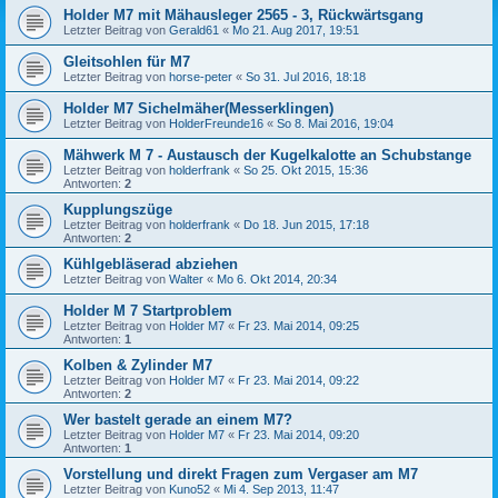
Holder M7 mit Mähausleger 2565 - 3, Rückwärtsgang
Letzter Beitrag von
Gerald61
«
Mo 21. Aug 2017, 19:51
Gleitsohlen für M7
Letzter Beitrag von
horse-peter
«
So 31. Jul 2016, 18:18
Holder M7 Sichelmäher(Messerklingen)
Letzter Beitrag von
HolderFreunde16
«
So 8. Mai 2016, 19:04
Mähwerk M 7 - Austausch der Kugelkalotte an Schubstange
Letzter Beitrag von
holderfrank
«
So 25. Okt 2015, 15:36
Antworten:
2
Kupplungszüge
Letzter Beitrag von
holderfrank
«
Do 18. Jun 2015, 17:18
Antworten:
2
Kühlgebläserad abziehen
Letzter Beitrag von
Walter
«
Mo 6. Okt 2014, 20:34
Holder M 7 Startproblem
Letzter Beitrag von
Holder M7
«
Fr 23. Mai 2014, 09:25
Antworten:
1
Kolben & Zylinder M7
Letzter Beitrag von
Holder M7
«
Fr 23. Mai 2014, 09:22
Antworten:
2
Wer bastelt gerade an einem M7?
Letzter Beitrag von
Holder M7
«
Fr 23. Mai 2014, 09:20
Antworten:
1
Vorstellung und direkt Fragen zum Vergaser am M7
Letzter Beitrag von
Kuno52
«
Mi 4. Sep 2013, 11:47