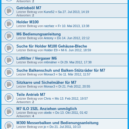
Antworten:
2
Getriebeöl M7
Letzter Beitrag von
Kuno52
«
Sa 27. Jul 2013, 14:19
Antworten:
2
Holder M100
Letzter Beitrag von
ratzfatz
«
Fr 10. Mai 2013, 13:38
M6 Bedienungsanleitung
Letzter Beitrag von
Antony
«
Do 14. Jun 2012, 22:12
Suche für Holder M100 Gehäuse-Bleche
Letzter Beitrag von
Holder E9
«
Mi 6. Jun 2012, 18:59
Luftfilter / Vergaser M6
Letzter Beitrag von
m6mäher
«
Di 29. Mai 2012, 17:38
Suche Balkenschuh und Balken-Stützräder für M7
Letzter Beitrag von
Monax3
«
So 11. Mär 2012, 11:57
Sitzkarre und Sichelmäher für M7
Letzter Beitrag von
Monax3
«
Di 21. Feb 2012, 20:55
Teile Antrieb M7
Letzter Beitrag von
Chris
«
Mo 13. Feb 2012, 19:57
Antworten:
2
M7 ILO 152L Anziehen unmöglich
Letzter Beitrag von
obelix
«
Do 13. Okt 2011, 01:42
Antworten:
4
M300 Messerbalken und Bedienungsanleitung
Letzter Beitrag von
jo
«
Do 21. Jul 2011, 10:13