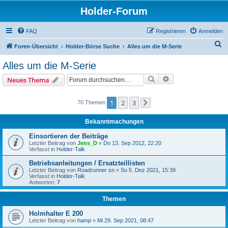
Holder-Forum
FAQ
Registrieren
Anmelden
S
Foren-Übersicht
Holder-Börse Suche
Alles um die M-Serie
u
Alles um die M-Serie
c
Suche
Erweiterte Suche
Neues Thema
h
e
1
2
3
70 Themen
Nächste
Bekanntmachungen
Einsortieren der Beiträge
Letzter Beitrag von
Jens_D
«
Do 13. Sep 2012, 22:20
Verfasst in
Holder-Talk
Betriebsanleitungen / Ersatzteillisten
Letzter Beitrag von
Roadrunner sn
«
So 5. Dez 2021, 15:39
Verfasst in
Holder-Talk
Antworten:
7
Themen
Holmhalter E 200
Letzter Beitrag von
hamp
«
Mi 29. Sep 2021, 08:47