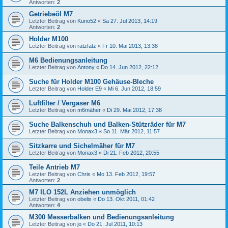
Antworten:
2
Getriebeöl M7
Letzter Beitrag von
Kuno52
«
Sa 27. Jul 2013, 14:19
Antworten:
2
Holder M100
Letzter Beitrag von
ratzfatz
«
Fr 10. Mai 2013, 13:38
M6 Bedienungsanleitung
Letzter Beitrag von
Antony
«
Do 14. Jun 2012, 22:12
Suche für Holder M100 Gehäuse-Bleche
Letzter Beitrag von
Holder E9
«
Mi 6. Jun 2012, 18:59
Luftfilter / Vergaser M6
Letzter Beitrag von
m6mäher
«
Di 29. Mai 2012, 17:38
Suche Balkenschuh und Balken-Stützräder für M7
Letzter Beitrag von
Monax3
«
So 11. Mär 2012, 11:57
Sitzkarre und Sichelmäher für M7
Letzter Beitrag von
Monax3
«
Di 21. Feb 2012, 20:55
Teile Antrieb M7
Letzter Beitrag von
Chris
«
Mo 13. Feb 2012, 19:57
Antworten:
2
M7 ILO 152L Anziehen unmöglich
Letzter Beitrag von
obelix
«
Do 13. Okt 2011, 01:42
Antworten:
4
M300 Messerbalken und Bedienungsanleitung
Letzter Beitrag von
jo
«
Do 21. Jul 2011, 10:13