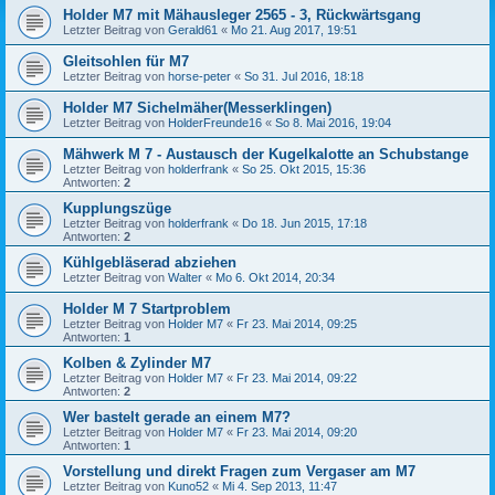
Holder M7 mit Mähausleger 2565 - 3, Rückwärtsgang
Letzter Beitrag von
Gerald61
«
Mo 21. Aug 2017, 19:51
Gleitsohlen für M7
Letzter Beitrag von
horse-peter
«
So 31. Jul 2016, 18:18
Holder M7 Sichelmäher(Messerklingen)
Letzter Beitrag von
HolderFreunde16
«
So 8. Mai 2016, 19:04
Mähwerk M 7 - Austausch der Kugelkalotte an Schubstange
Letzter Beitrag von
holderfrank
«
So 25. Okt 2015, 15:36
Antworten:
2
Kupplungszüge
Letzter Beitrag von
holderfrank
«
Do 18. Jun 2015, 17:18
Antworten:
2
Kühlgebläserad abziehen
Letzter Beitrag von
Walter
«
Mo 6. Okt 2014, 20:34
Holder M 7 Startproblem
Letzter Beitrag von
Holder M7
«
Fr 23. Mai 2014, 09:25
Antworten:
1
Kolben & Zylinder M7
Letzter Beitrag von
Holder M7
«
Fr 23. Mai 2014, 09:22
Antworten:
2
Wer bastelt gerade an einem M7?
Letzter Beitrag von
Holder M7
«
Fr 23. Mai 2014, 09:20
Antworten:
1
Vorstellung und direkt Fragen zum Vergaser am M7
Letzter Beitrag von
Kuno52
«
Mi 4. Sep 2013, 11:47