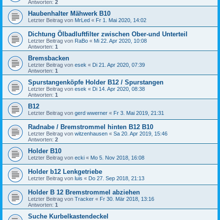
Antworten:
2
Haubenhalter Mähwerk B10
Letzter Beitrag von
MrLed
«
Fr 1. Mai 2020, 14:02
Dichtung Ölbadluftfilter zwischen Ober-und Unterteil
Letzter Beitrag von
RaBo
«
Mi 22. Apr 2020, 10:08
Antworten:
1
Bremsbacken
Letzter Beitrag von
esek
«
Di 21. Apr 2020, 07:39
Antworten:
1
Spurstangenköpfe Holder B12 / Spurstangen
Letzter Beitrag von
esek
«
Di 14. Apr 2020, 08:38
Antworten:
1
B12
Letzter Beitrag von
gerd wwerner
«
Fr 3. Mai 2019, 21:31
Radnabe / Bremstrommel hinten B12 B10
Letzter Beitrag von
witzenhausen
«
Sa 20. Apr 2019, 15:46
Antworten:
2
Holder B10
Letzter Beitrag von
ecki
«
Mo 5. Nov 2018, 16:08
Holder b12 Lenkgetriebe
Letzter Beitrag von
luis
«
Do 27. Sep 2018, 21:13
Holder B 12 Bremstrommel abziehen
Letzter Beitrag von
Tracker
«
Fr 30. Mär 2018, 13:16
Antworten:
1
Suche Kurbelkastendeckel