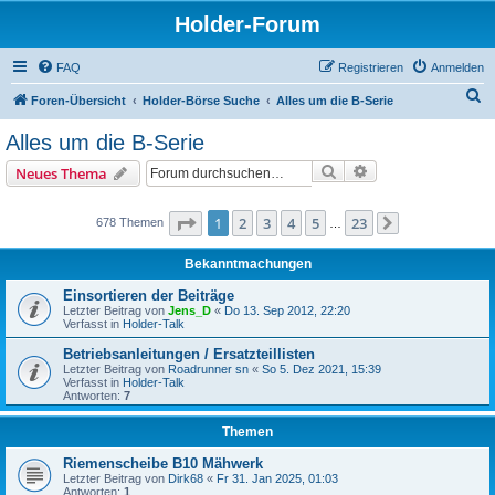
Holder-Forum
FAQ
Registrieren
Anmelden
S
Foren-Übersicht
Holder-Börse Suche
Alles um die B-Serie
u
Alles um die B-Serie
c
Suche
Erweiterte Suche
Neues Thema
h
e
Seite
1
von
23
1
2
3
4
5
23
678 Themen
…
Nächste
Bekanntmachungen
Einsortieren der Beiträge
Letzter Beitrag von
Jens_D
«
Do 13. Sep 2012, 22:20
Verfasst in
Holder-Talk
Betriebsanleitungen / Ersatzteillisten
Letzter Beitrag von
Roadrunner sn
«
So 5. Dez 2021, 15:39
Verfasst in
Holder-Talk
Antworten:
7
Themen
Riemenscheibe B10 Mähwerk
Letzter Beitrag von
Dirk68
«
Fr 31. Jan 2025, 01:03
Antworten:
1