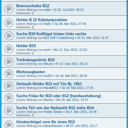
Bremsscheibe B12
Letzter Beitrag von
wolle
«
Di 26. Jul 2022, 09:22
Antworten:
1
Holder B 12 Kaltstartproblem
Letzter Beitrag von
RaBo
«
Sa 30. Apr 2022, 07:49
Antworten:
2
Suche B10 Kotflügel hinten links rechts
Letzter Beitrag von
B10-1957-Cadolzburg
«
Di 15. Mär 2022, 11:57
Holder B19
Letzter Beitrag von
esek
«
Mo 13. Dez 2021, 12:53
Antworten:
1
Treibstangenholz B10
Letzter Beitrag von
MrLed
«
Fr 17. Sep 2021, 06:14
Werkzeugkasten
Letzter Beitrag von
karl53
«
So 16. Mai 2021, 08:25
Verkaufe Holder B12 mit Tüv Bj. 1963
Letzter Beitrag von
HaraldB12
«
Sa 15. Mai 2021, 17:24
Suche Fräse für B10 oder B12 (handaushebung)
Letzter Beitrag von
Manne
«
Mo 26. Apr 2021, 14:37
Suche Teil von der Hydraulik B12 siehe Bild
Letzter Beitrag von
Holder Stefan
«
Do 4. Mär 2021, 20:48
Antworten:
1
Umsturzbügel vorn für einen B12
Letzter Beitrag von
witzenhausen
«
Mi 27. Jan 2021, 16:17