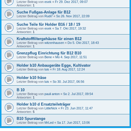
Letzter Beitrag von
esek
«
Fr 29. Dez 2017, 09:07
Antworten:
1
Suche Fußgas-Anlage für B12
Letzter Beitrag von
Rudi7
«
So 26. Nov 2017, 22:09
Suche Teile für Holder B16 / 18 / 19
Letzter Beitrag von
esek
«
Sa 7. Okt 2017, 19:32
Antworten:
1
Kraftstofffiltergehäuse für einen B12
Letzter Beitrag von
witzenhausen
«
Do 5. Okt 2017, 18:43
Antworten:
1
Grenzpflug Einrichtung für B12 B10
Letzter Beitrag von
Bene
«
Mo 4. Sep 2017, 11:51
Holder b10 Anbaugeräte Egge, Kultivator
Letzter Beitrag von
luis
«
Fr 18. Aug 2017, 12:24
Holder b10 fräse
Letzter Beitrag von
luis
«
So 30. Jul 2017, 06:56
B 10
Letzter Beitrag von
pauli anton
«
So 2. Jul 2017, 09:54
Antworten:
1
Holder b10 d Ersatzteileträger
Letzter Beitrag von
LittleNick
«
Fr 23. Jun 2017, 11:47
Antworten:
5
B10 Spurstange
Letzter Beitrag von
MrLed
«
Sa 17. Jun 2017, 13:06