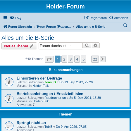
Holder-Forum
FAQ
Registrieren
Anmelden
S
Foren-Übersicht
Typen Forum (Fragen bitte hier posten)
Alles um die B-Serie
u
Alles um die B-Serie
c
Suche
Erweiterte Suche
Neues Thema
h
e
Seite
1
von
22
1
2
3
4
5
22
640 Themen
…
Nächste
Bekanntmachungen
Einsortieren der Beiträge
Letzter Beitrag von
Jens_D
«
Do 13. Sep 2012, 22:20
Verfasst in
Holder-Talk
Betriebsanleitungen / Ersatzteillisten
Letzter Beitrag von
Roadrunner sn
«
So 5. Dez 2021, 15:39
Verfasst in
Holder-Talk
Antworten:
7
Themen
Springt nicht an
Letzter Beitrag von
TobiB
«
Do 9. Apr 2026, 07:05
Antworten:
1