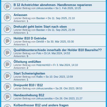
B 12 Achstrichter abnehmen- Handbremse reparieren
Letzter Beitrag von
zirkuszansiba
«
So 1. Feb 2026, 10:25
Anlassen
Letzter Beitrag von
Bastian
«
Do 11. Sep 2025, 21:10
Antworten:
1
Drehzahl geht beim Start nach oben
Letzter Beitrag von
Bastian
«
Do 11. Sep 2025, 21:09
Antworten:
1
Holder B10 D Getriebe
Letzter Beitrag von
Dirk68
«
So 30. Mär 2025, 03:30
Antworten:
1
Qualitätsunterschiede innerhalb der Holder B10 Baureihe??
Letzter Beitrag von
Polo
«
Di 14. Mai 2024, 14:53
Antworten:
5
Ölleitung entlüften
Letzter Beitrag von
Holzmichl10
«
Fr 3. Mai 2024, 14:10
Antworten:
2
Start Schwierigkeiten
Letzter Beitrag von
RaBo
«
So 10. Dez 2023, 13:59
Antworten:
1
Dreipunkt B10 / B12
Letzter Beitrag von
zirkuszansiba
«
Sa 28. Okt 2023, 08:53
Handaushebung B12
Letzter Beitrag von
zirkuszansiba
«
Do 26. Okt 2023, 21:27
Kolbenfresser B12 und andere fragen