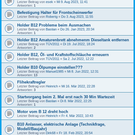
Letzter Beitrag von
esek
«
Mi 9. Aug 2023, 11:41
Antworten:
1
Befestigung Halter für Frontscheinwerfer
Letzter Beitrag von
Robertg
«
Do 3. Aug 2023, 11:55
Holder B12 Probleme beim Ausmachen
Letzter Beitrag von
Bastian
«
Do 26. Jan 2023, 20:34
Antworten:
1
Holder B12 Amaturenbrett abnehmenm Dieseltank entfernen
Letzter Beitrag von
TÜV2011
«
Di 19. Jul 2022, 18:24
Antworten:
2
Holder B12, Öl- und Kraftstoffschläuche erneuern
Letzter Beitrag von
TÜV2011
«
Sa 2. Jul 2022, 12:22
Holder B10 Ölpumpe einstellen???
Letzter Beitrag von
Manuel1985
«
Mi 8. Jun 2022, 12:31
Antworten:
13
Flihekraftregler
Letzter Beitrag von
Heinrich
«
Mi 16. Mär 2022, 22:28
Antworten:
3
Startvorgang beim 2. Mal erst nach 30 Min Wartezeit
Letzter Beitrag von
Bastian
«
Di 8. Mär 2022, 22:25
Antworten:
1
Motor vom B 12 dreht hoch
Letzter Beitrag von
Heinrich
«
Fr 4. Mär 2022, 10:43
B10 Anlasser, elektrische Anlage (Technikfrage,
Modell/Baujahr)
Letzter Beitrag von
Dirk68
«
Fr 18. Feb 2022, 20:54