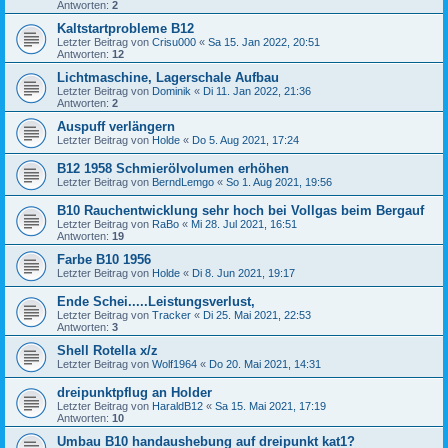
Antworten:
2
Kaltstartprobleme B12
Letzter Beitrag von
Crisu000
«
Sa 15. Jan 2022, 20:51
Antworten:
12
Lichtmaschine, Lagerschale Aufbau
Letzter Beitrag von
Dominik
«
Di 11. Jan 2022, 21:36
Antworten:
2
Auspuff verlängern
Letzter Beitrag von
Holde
«
Do 5. Aug 2021, 17:24
B12 1958 Schmierölvolumen erhöhen
Letzter Beitrag von
BerndLemgo
«
So 1. Aug 2021, 19:56
B10 Rauchentwicklung sehr hoch bei Vollgas beim Bergauf
Letzter Beitrag von
RaBo
«
Mi 28. Jul 2021, 16:51
Antworten:
19
Farbe B10 1956
Letzter Beitrag von
Holde
«
Di 8. Jun 2021, 19:17
Ende Schei.....Leistungsverlust,
Letzter Beitrag von
Tracker
«
Di 25. Mai 2021, 22:53
Antworten:
3
Shell Rotella x/z
Letzter Beitrag von
Wolf1964
«
Do 20. Mai 2021, 14:31
dreipunktpflug an Holder
Letzter Beitrag von
HaraldB12
«
Sa 15. Mai 2021, 17:19
Antworten:
10
Umbau B10 handaushebung auf dreipunkt kat1?