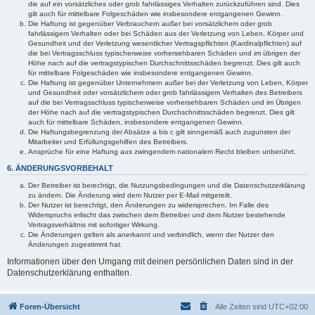
die auf ein vorsätzliches oder grob fahrlässiges Verhalten zurückzuführen sind. Dies
gilt auch für mittelbare Folgeschäden wie insbesondere entgangenen Gewinn.
Die Haftung ist gegenüber Verbrauchern außer bei vorsätzlichem oder grob
fahrlässigem Verhalten oder bei Schäden aus der Verletzung von Leben, Körper und
Gesundheit und der Verletzung wesentlicher Vertragspflichten (Kardinalpflichten) auf
die bei Vertragsschluss typischerweise vorhersehbaren Schäden und im übrigen der
Höhe nach auf die vertragstypischen Durchschnittsschäden begrenzt. Dies gilt auch
für mittelbare Folgeschäden wie insbesondere entgangenen Gewinn.
Die Haftung ist gegenüber Unternehmern außer bei der Verletzung von Leben, Körper
und Gesundheit oder vorsätzlichem oder grob fahrlässigem Verhalten des Betreibers
auf die bei Vertragsschluss typischerweise vorhersehbaren Schäden und im Übrigen
der Höhe nach auf die vertragstypischen Durchschnittsschäden begrenzt. Dies gilt
auch für mittelbare Schäden, insbesondere entgangenen Gewinn.
Die Haftungsbegrenzung der Absätze a bis c gilt sinngemäß auch zugunsten der
Mitarbeiter und Erfüllungsgehilfen des Betreibers.
Ansprüche für eine Haftung aus zwingendem nationalem Recht bleiben unberührt.
6. ÄNDERUNGSVORBEHALT
Der Betreiber ist berechtigt, die Nutzungsbedingungen und die Datenschutzerklärung
zu ändern. Die Änderung wird dem Nutzer per E-Mail mitgeteilt.
Der Nutzer ist berechtigt, den Änderungen zu widersprechen. Im Falle des
Widerspruchs erlischt das zwischen dem Betreiber und dem Nutzer bestehende
Vertragsverhältnis mit sofortiger Wirkung.
Die Änderungen gelten als anerkannt und verbindlich, wenn der Nutzer den
Änderungen zugestimmt hat.
Informationen über den Umgang mit deinen persönlichen Daten sind in der
Datenschutzerklärung enthalten.
Foren-Übersicht
Alle Zeiten sind
UTC+02:00