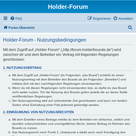
Holder-Forum
FAQ
Registrieren
Anmelden
S
Foren-Übersicht
u
Holder-Forum - Nutzungsbedingungen
c
h
Mit dem Zugriff auf „Holder-Forum“ („http://forum.holderfreunde.de“) wird
zwischen dir und dem Betreiber ein Vertrag mit folgenden Regelungen
e
geschlossen:
1. NUTZUNGSVERTRAG
Mit dem Zugriff auf „Holder-Forum“ (im Folgenden „das Board“) schließt du einen
Nutzungsvertrag mit dem Betreiber des Boards ab (im Folgenden „Betreiber“) und
erklärst dich mit den nachfolgenden Regelungen einverstanden.
Wenn du mit diesen Regelungen nicht einverstanden bist, so darfst du das Board
nicht weiter nutzen. Für die Nutzung des Boards gelten jeweils die an dieser Stelle
veröffentlichten Regelungen.
Der Nutzungsvertrag wird auf unbestimmte Zeit geschlossen und kann von beiden
Seiten ohne Einhaltung einer Frist jederzeit gekündigt werden.
2. EINRÄUMUNG VON NUTZUNGSRECHTEN
Mit dem Erstellen eines Beitrags erteilst du dem Betreiber ein einfaches, zeitlich und
räumlich unbeschränktes und unentgeltliches Recht, deinen Beitrag im Rahmen des
Boards zu nutzen.
Das Nutzungsrecht nach Punkt 2, Unterpunkt a bleibt auch nach Kündigung des