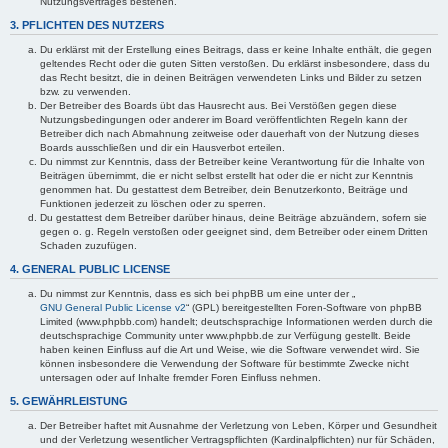
Nutzungsvertrages bestehen.
3. PFLICHTEN DES NUTZERS
Du erklärst mit der Erstellung eines Beitrags, dass er keine Inhalte enthält, die gegen
geltendes Recht oder die guten Sitten verstoßen. Du erklärst insbesondere, dass du
das Recht besitzt, die in deinen Beiträgen verwendeten Links und Bilder zu setzen
bzw. zu verwenden.
Der Betreiber des Boards übt das Hausrecht aus. Bei Verstößen gegen diese
Nutzungsbedingungen oder anderer im Board veröffentlichten Regeln kann der
Betreiber dich nach Abmahnung zeitweise oder dauerhaft von der Nutzung dieses
Boards ausschließen und dir ein Hausverbot erteilen.
Du nimmst zur Kenntnis, dass der Betreiber keine Verantwortung für die Inhalte von
Beiträgen übernimmt, die er nicht selbst erstellt hat oder die er nicht zur Kenntnis
genommen hat. Du gestattest dem Betreiber, dein Benutzerkonto, Beiträge und
Funktionen jederzeit zu löschen oder zu sperren.
Du gestattest dem Betreiber darüber hinaus, deine Beiträge abzuändern, sofern sie
gegen o. g. Regeln verstoßen oder geeignet sind, dem Betreiber oder einem Dritten
Schaden zuzufügen.
4. GENERAL PUBLIC LICENSE
Du nimmst zur Kenntnis, dass es sich bei phpBB um eine unter der „
GNU General Public License v2
“ (GPL) bereitgestellten Foren-Software von phpBB
Limited (www.phpbb.com) handelt; deutschsprachige Informationen werden durch die
deutschsprachige Community unter www.phpbb.de zur Verfügung gestellt. Beide
haben keinen Einfluss auf die Art und Weise, wie die Software verwendet wird. Sie
können insbesondere die Verwendung der Software für bestimmte Zwecke nicht
untersagen oder auf Inhalte fremder Foren Einfluss nehmen.
5. GEWÄHRLEISTUNG
Der Betreiber haftet mit Ausnahme der Verletzung von Leben, Körper und Gesundheit
und der Verletzung wesentlicher Vertragspflichten (Kardinalpflichten) nur für Schäden,