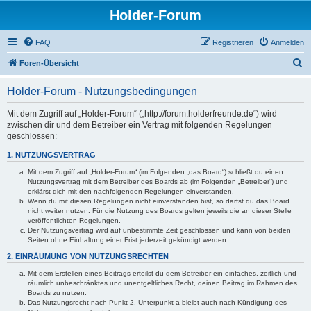
Holder-Forum
FAQ
Registrieren
Anmelden
S
Foren-Übersicht
u
Holder-Forum - Nutzungsbedingungen
c
h
Mit dem Zugriff auf „Holder-Forum“ („http://forum.holderfreunde.de“) wird
zwischen dir und dem Betreiber ein Vertrag mit folgenden Regelungen
e
geschlossen:
1. NUTZUNGSVERTRAG
Mit dem Zugriff auf „Holder-Forum“ (im Folgenden „das Board“) schließt du einen
Nutzungsvertrag mit dem Betreiber des Boards ab (im Folgenden „Betreiber“) und
erklärst dich mit den nachfolgenden Regelungen einverstanden.
Wenn du mit diesen Regelungen nicht einverstanden bist, so darfst du das Board
nicht weiter nutzen. Für die Nutzung des Boards gelten jeweils die an dieser Stelle
veröffentlichten Regelungen.
Der Nutzungsvertrag wird auf unbestimmte Zeit geschlossen und kann von beiden
Seiten ohne Einhaltung einer Frist jederzeit gekündigt werden.
2. EINRÄUMUNG VON NUTZUNGSRECHTEN
Mit dem Erstellen eines Beitrags erteilst du dem Betreiber ein einfaches, zeitlich und
räumlich unbeschränktes und unentgeltliches Recht, deinen Beitrag im Rahmen des
Boards zu nutzen.
Das Nutzungsrecht nach Punkt 2, Unterpunkt a bleibt auch nach Kündigung des