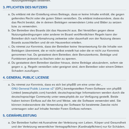
Nutzungsvertrages bestehen.
3. PFLICHTEN DES NUTZERS
Du erklärst mit der Erstellung eines Beitrags, dass er keine Inhalte enthält, die gegen
geltendes Recht oder die guten Sitten verstoßen. Du erklärst insbesondere, dass du
das Recht besitzt, die in deinen Beiträgen verwendeten Links und Bilder zu setzen
bzw. zu verwenden.
Der Betreiber des Boards übt das Hausrecht aus. Bei Verstößen gegen diese
Nutzungsbedingungen oder anderer im Board veröffentlichten Regeln kann der
Betreiber dich nach Abmahnung zeitweise oder dauerhaft von der Nutzung dieses
Boards ausschließen und dir ein Hausverbot erteilen.
Du nimmst zur Kenntnis, dass der Betreiber keine Verantwortung für die Inhalte von
Beiträgen übernimmt, die er nicht selbst erstellt hat oder die er nicht zur Kenntnis
genommen hat. Du gestattest dem Betreiber, dein Benutzerkonto, Beiträge und
Funktionen jederzeit zu löschen oder zu sperren.
Du gestattest dem Betreiber darüber hinaus, deine Beiträge abzuändern, sofern sie
gegen o. g. Regeln verstoßen oder geeignet sind, dem Betreiber oder einem Dritten
Schaden zuzufügen.
4. GENERAL PUBLIC LICENSE
Du nimmst zur Kenntnis, dass es sich bei phpBB um eine unter der „
GNU General Public License v2
“ (GPL) bereitgestellten Foren-Software von phpBB
Limited (www.phpbb.com) handelt; deutschsprachige Informationen werden durch die
deutschsprachige Community unter www.phpbb.de zur Verfügung gestellt. Beide
haben keinen Einfluss auf die Art und Weise, wie die Software verwendet wird. Sie
können insbesondere die Verwendung der Software für bestimmte Zwecke nicht
untersagen oder auf Inhalte fremder Foren Einfluss nehmen.
5. GEWÄHRLEISTUNG
Der Betreiber haftet mit Ausnahme der Verletzung von Leben, Körper und Gesundheit
und der Verletzung wesentlicher Vertragspflichten (Kardinalpflichten) nur für Schäden,