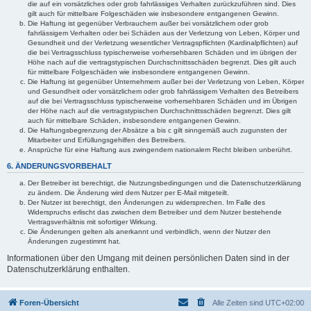
die auf ein vorsätzliches oder grob fahrlässiges Verhalten zurückzuführen sind. Dies
gilt auch für mittelbare Folgeschäden wie insbesondere entgangenen Gewinn.
Die Haftung ist gegenüber Verbrauchern außer bei vorsätzlichem oder grob
fahrlässigem Verhalten oder bei Schäden aus der Verletzung von Leben, Körper und
Gesundheit und der Verletzung wesentlicher Vertragspflichten (Kardinalpflichten) auf
die bei Vertragsschluss typischerweise vorhersehbaren Schäden und im übrigen der
Höhe nach auf die vertragstypischen Durchschnittsschäden begrenzt. Dies gilt auch
für mittelbare Folgeschäden wie insbesondere entgangenen Gewinn.
Die Haftung ist gegenüber Unternehmern außer bei der Verletzung von Leben, Körper
und Gesundheit oder vorsätzlichem oder grob fahrlässigem Verhalten des Betreibers
auf die bei Vertragsschluss typischerweise vorhersehbaren Schäden und im Übrigen
der Höhe nach auf die vertragstypischen Durchschnittsschäden begrenzt. Dies gilt
auch für mittelbare Schäden, insbesondere entgangenen Gewinn.
Die Haftungsbegrenzung der Absätze a bis c gilt sinngemäß auch zugunsten der
Mitarbeiter und Erfüllungsgehilfen des Betreibers.
Ansprüche für eine Haftung aus zwingendem nationalem Recht bleiben unberührt.
6. ÄNDERUNGSVORBEHALT
Der Betreiber ist berechtigt, die Nutzungsbedingungen und die Datenschutzerklärung
zu ändern. Die Änderung wird dem Nutzer per E-Mail mitgeteilt.
Der Nutzer ist berechtigt, den Änderungen zu widersprechen. Im Falle des
Widerspruchs erlischt das zwischen dem Betreiber und dem Nutzer bestehende
Vertragsverhältnis mit sofortiger Wirkung.
Die Änderungen gelten als anerkannt und verbindlich, wenn der Nutzer den
Änderungen zugestimmt hat.
Informationen über den Umgang mit deinen persönlichen Daten sind in der
Datenschutzerklärung enthalten.
Foren-Übersicht
Alle Zeiten sind
UTC+02:00