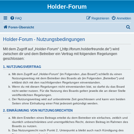
Holder-Forum
FAQ
Registrieren
Anmelden
S
Foren-Übersicht
u
Holder-Forum - Nutzungsbedingungen
c
h
Mit dem Zugriff auf „Holder-Forum“ („http://forum.holderfreunde.de“) wird
zwischen dir und dem Betreiber ein Vertrag mit folgenden Regelungen
e
geschlossen:
1. NUTZUNGSVERTRAG
Mit dem Zugriff auf „Holder-Forum“ (im Folgenden „das Board“) schließt du einen
Nutzungsvertrag mit dem Betreiber des Boards ab (im Folgenden „Betreiber“) und
erklärst dich mit den nachfolgenden Regelungen einverstanden.
Wenn du mit diesen Regelungen nicht einverstanden bist, so darfst du das Board
nicht weiter nutzen. Für die Nutzung des Boards gelten jeweils die an dieser Stelle
veröffentlichten Regelungen.
Der Nutzungsvertrag wird auf unbestimmte Zeit geschlossen und kann von beiden
Seiten ohne Einhaltung einer Frist jederzeit gekündigt werden.
2. EINRÄUMUNG VON NUTZUNGSRECHTEN
Mit dem Erstellen eines Beitrags erteilst du dem Betreiber ein einfaches, zeitlich und
räumlich unbeschränktes und unentgeltliches Recht, deinen Beitrag im Rahmen des
Boards zu nutzen.
Das Nutzungsrecht nach Punkt 2, Unterpunkt a bleibt auch nach Kündigung des