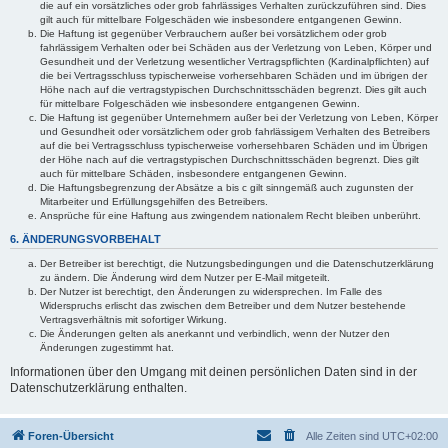
die auf ein vorsätzliches oder grob fahrlässiges Verhalten zurückzuführen sind. Dies
gilt auch für mittelbare Folgeschäden wie insbesondere entgangenen Gewinn.
Die Haftung ist gegenüber Verbrauchern außer bei vorsätzlichem oder grob
fahrlässigem Verhalten oder bei Schäden aus der Verletzung von Leben, Körper und
Gesundheit und der Verletzung wesentlicher Vertragspflichten (Kardinalpflichten) auf
die bei Vertragsschluss typischerweise vorhersehbaren Schäden und im übrigen der
Höhe nach auf die vertragstypischen Durchschnittsschäden begrenzt. Dies gilt auch
für mittelbare Folgeschäden wie insbesondere entgangenen Gewinn.
Die Haftung ist gegenüber Unternehmern außer bei der Verletzung von Leben, Körper
und Gesundheit oder vorsätzlichem oder grob fahrlässigem Verhalten des Betreibers
auf die bei Vertragsschluss typischerweise vorhersehbaren Schäden und im Übrigen
der Höhe nach auf die vertragstypischen Durchschnittsschäden begrenzt. Dies gilt
auch für mittelbare Schäden, insbesondere entgangenen Gewinn.
Die Haftungsbegrenzung der Absätze a bis c gilt sinngemäß auch zugunsten der
Mitarbeiter und Erfüllungsgehilfen des Betreibers.
Ansprüche für eine Haftung aus zwingendem nationalem Recht bleiben unberührt.
6. ÄNDERUNGSVORBEHALT
Der Betreiber ist berechtigt, die Nutzungsbedingungen und die Datenschutzerklärung
zu ändern. Die Änderung wird dem Nutzer per E-Mail mitgeteilt.
Der Nutzer ist berechtigt, den Änderungen zu widersprechen. Im Falle des
Widerspruchs erlischt das zwischen dem Betreiber und dem Nutzer bestehende
Vertragsverhältnis mit sofortiger Wirkung.
Die Änderungen gelten als anerkannt und verbindlich, wenn der Nutzer den
Änderungen zugestimmt hat.
Informationen über den Umgang mit deinen persönlichen Daten sind in der
Datenschutzerklärung enthalten.
Foren-Übersicht
Alle Zeiten sind
UTC+02:00