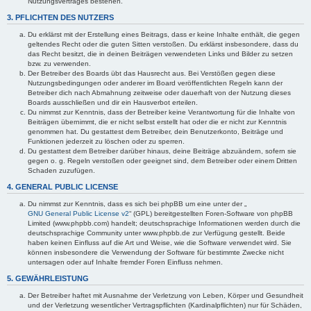
Nutzungsvertrages bestehen.
3. PFLICHTEN DES NUTZERS
Du erklärst mit der Erstellung eines Beitrags, dass er keine Inhalte enthält, die gegen
geltendes Recht oder die guten Sitten verstoßen. Du erklärst insbesondere, dass du
das Recht besitzt, die in deinen Beiträgen verwendeten Links und Bilder zu setzen
bzw. zu verwenden.
Der Betreiber des Boards übt das Hausrecht aus. Bei Verstößen gegen diese
Nutzungsbedingungen oder anderer im Board veröffentlichten Regeln kann der
Betreiber dich nach Abmahnung zeitweise oder dauerhaft von der Nutzung dieses
Boards ausschließen und dir ein Hausverbot erteilen.
Du nimmst zur Kenntnis, dass der Betreiber keine Verantwortung für die Inhalte von
Beiträgen übernimmt, die er nicht selbst erstellt hat oder die er nicht zur Kenntnis
genommen hat. Du gestattest dem Betreiber, dein Benutzerkonto, Beiträge und
Funktionen jederzeit zu löschen oder zu sperren.
Du gestattest dem Betreiber darüber hinaus, deine Beiträge abzuändern, sofern sie
gegen o. g. Regeln verstoßen oder geeignet sind, dem Betreiber oder einem Dritten
Schaden zuzufügen.
4. GENERAL PUBLIC LICENSE
Du nimmst zur Kenntnis, dass es sich bei phpBB um eine unter der „
GNU General Public License v2
“ (GPL) bereitgestellten Foren-Software von phpBB
Limited (www.phpbb.com) handelt; deutschsprachige Informationen werden durch die
deutschsprachige Community unter www.phpbb.de zur Verfügung gestellt. Beide
haben keinen Einfluss auf die Art und Weise, wie die Software verwendet wird. Sie
können insbesondere die Verwendung der Software für bestimmte Zwecke nicht
untersagen oder auf Inhalte fremder Foren Einfluss nehmen.
5. GEWÄHRLEISTUNG
Der Betreiber haftet mit Ausnahme der Verletzung von Leben, Körper und Gesundheit
und der Verletzung wesentlicher Vertragspflichten (Kardinalpflichten) nur für Schäden,