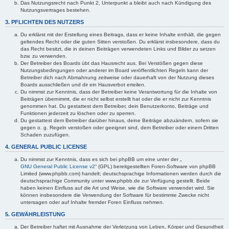
Das Nutzungsrecht nach Punkt 2, Unterpunkt a bleibt auch nach Kündigung des
Nutzungsvertrages bestehen.
3. PFLICHTEN DES NUTZERS
Du erklärst mit der Erstellung eines Beitrags, dass er keine Inhalte enthält, die gegen
geltendes Recht oder die guten Sitten verstoßen. Du erklärst insbesondere, dass du
das Recht besitzt, die in deinen Beiträgen verwendeten Links und Bilder zu setzen
bzw. zu verwenden.
Der Betreiber des Boards übt das Hausrecht aus. Bei Verstößen gegen diese
Nutzungsbedingungen oder anderer im Board veröffentlichten Regeln kann der
Betreiber dich nach Abmahnung zeitweise oder dauerhaft von der Nutzung dieses
Boards ausschließen und dir ein Hausverbot erteilen.
Du nimmst zur Kenntnis, dass der Betreiber keine Verantwortung für die Inhalte von
Beiträgen übernimmt, die er nicht selbst erstellt hat oder die er nicht zur Kenntnis
genommen hat. Du gestattest dem Betreiber, dein Benutzerkonto, Beiträge und
Funktionen jederzeit zu löschen oder zu sperren.
Du gestattest dem Betreiber darüber hinaus, deine Beiträge abzuändern, sofern sie
gegen o. g. Regeln verstoßen oder geeignet sind, dem Betreiber oder einem Dritten
Schaden zuzufügen.
4. GENERAL PUBLIC LICENSE
Du nimmst zur Kenntnis, dass es sich bei phpBB um eine unter der „
GNU General Public License v2
“ (GPL) bereitgestellten Foren-Software von phpBB
Limited (www.phpbb.com) handelt; deutschsprachige Informationen werden durch die
deutschsprachige Community unter www.phpbb.de zur Verfügung gestellt. Beide
haben keinen Einfluss auf die Art und Weise, wie die Software verwendet wird. Sie
können insbesondere die Verwendung der Software für bestimmte Zwecke nicht
untersagen oder auf Inhalte fremder Foren Einfluss nehmen.
5. GEWÄHRLEISTUNG
Der Betreiber haftet mit Ausnahme der Verletzung von Leben, Körper und Gesundheit