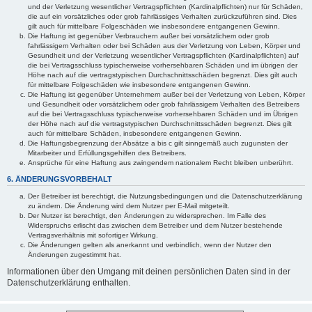
und der Verletzung wesentlicher Vertragspflichten (Kardinalpflichten) nur für Schäden,
die auf ein vorsätzliches oder grob fahrlässiges Verhalten zurückzuführen sind. Dies
gilt auch für mittelbare Folgeschäden wie insbesondere entgangenen Gewinn.
Die Haftung ist gegenüber Verbrauchern außer bei vorsätzlichem oder grob
fahrlässigem Verhalten oder bei Schäden aus der Verletzung von Leben, Körper und
Gesundheit und der Verletzung wesentlicher Vertragspflichten (Kardinalpflichten) auf
die bei Vertragsschluss typischerweise vorhersehbaren Schäden und im übrigen der
Höhe nach auf die vertragstypischen Durchschnittsschäden begrenzt. Dies gilt auch
für mittelbare Folgeschäden wie insbesondere entgangenen Gewinn.
Die Haftung ist gegenüber Unternehmern außer bei der Verletzung von Leben, Körper
und Gesundheit oder vorsätzlichem oder grob fahrlässigem Verhalten des Betreibers
auf die bei Vertragsschluss typischerweise vorhersehbaren Schäden und im Übrigen
der Höhe nach auf die vertragstypischen Durchschnittsschäden begrenzt. Dies gilt
auch für mittelbare Schäden, insbesondere entgangenen Gewinn.
Die Haftungsbegrenzung der Absätze a bis c gilt sinngemäß auch zugunsten der
Mitarbeiter und Erfüllungsgehilfen des Betreibers.
Ansprüche für eine Haftung aus zwingendem nationalem Recht bleiben unberührt.
6. ÄNDERUNGSVORBEHALT
Der Betreiber ist berechtigt, die Nutzungsbedingungen und die Datenschutzerklärung
zu ändern. Die Änderung wird dem Nutzer per E-Mail mitgeteilt.
Der Nutzer ist berechtigt, den Änderungen zu widersprechen. Im Falle des
Widerspruchs erlischt das zwischen dem Betreiber und dem Nutzer bestehende
Vertragsverhältnis mit sofortiger Wirkung.
Die Änderungen gelten als anerkannt und verbindlich, wenn der Nutzer den
Änderungen zugestimmt hat.
Informationen über den Umgang mit deinen persönlichen Daten sind in der
Datenschutzerklärung enthalten.