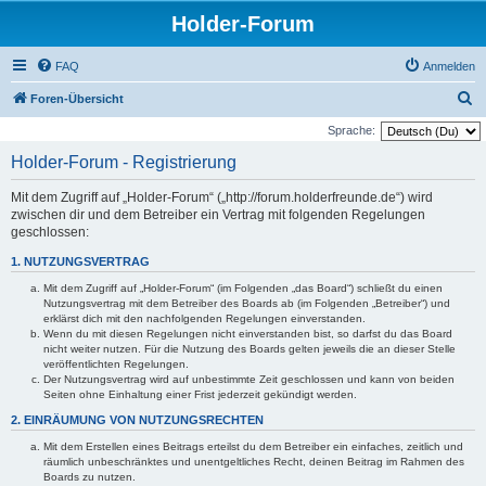
Holder-Forum
FAQ
Anmelden
S
Foren-Übersicht
u
Sprache:
c
Holder-Forum - Registrierung
h
Mit dem Zugriff auf „Holder-Forum“ („http://forum.holderfreunde.de“) wird
e
zwischen dir und dem Betreiber ein Vertrag mit folgenden Regelungen
geschlossen:
1. NUTZUNGSVERTRAG
Mit dem Zugriff auf „Holder-Forum“ (im Folgenden „das Board“) schließt du einen
Nutzungsvertrag mit dem Betreiber des Boards ab (im Folgenden „Betreiber“) und
erklärst dich mit den nachfolgenden Regelungen einverstanden.
Wenn du mit diesen Regelungen nicht einverstanden bist, so darfst du das Board
nicht weiter nutzen. Für die Nutzung des Boards gelten jeweils die an dieser Stelle
veröffentlichten Regelungen.
Der Nutzungsvertrag wird auf unbestimmte Zeit geschlossen und kann von beiden
Seiten ohne Einhaltung einer Frist jederzeit gekündigt werden.
2. EINRÄUMUNG VON NUTZUNGSRECHTEN
Mit dem Erstellen eines Beitrags erteilst du dem Betreiber ein einfaches, zeitlich und
räumlich unbeschränktes und unentgeltliches Recht, deinen Beitrag im Rahmen des
Boards zu nutzen.