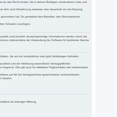
dass du das Recht besitzt, die in deinen Beiträgen verwendeten Links und
iber dich nach Abmahnung zeitweise oder dauerhaft von der Nutzung
tnis genommen hat. Du gestattest dem Betreiber, dein Benutzerkonto,
ritten Schaden zuzufügen.
w.phpbb.com) handelt; deutschsprachige Informationen werden durch die
e können insbesondere die Verwendung der Software für bestimmte Zwecke
häden, die auf ein vorsätzliches oder grob fahrlässiges Verhalten
undheit und der Verletzung wesentlicher Vertragspflichten
n begrenzt. Dies gilt auch für mittelbare Folgeschäden wie insbesondere
eibers auf die bei Vertragsschluss typischerweise vorhersehbaren
en Gewinn.
ältnis mit sofortiger Wirkung.