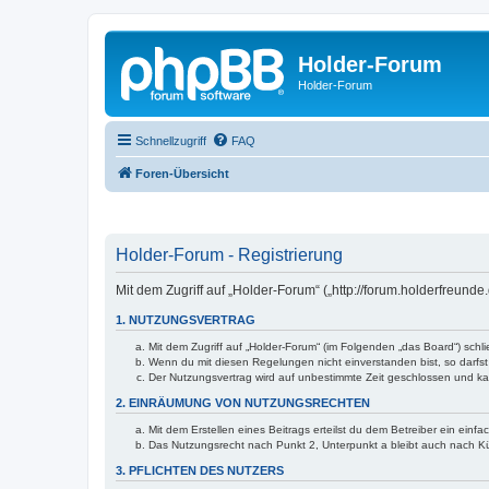
Holder-Forum
Holder-Forum
Schnellzugriff
FAQ
Foren-Übersicht
Holder-Forum - Registrierung
Mit dem Zugriff auf „Holder-Forum“ („http://forum.holderfreund
1. NUTZUNGSVERTRAG
Mit dem Zugriff auf „Holder-Forum“ (im Folgenden „das Board“) sch
Wenn du mit diesen Regelungen nicht einverstanden bist, so darfst 
Der Nutzungsvertrag wird auf unbestimmte Zeit geschlossen und kan
2. EINRÄUMUNG VON NUTZUNGSRECHTEN
Mit dem Erstellen eines Beitrags erteilst du dem Betreiber ein ein
Das Nutzungsrecht nach Punkt 2, Unterpunkt a bleibt auch nach 
3. PFLICHTEN DES NUTZERS