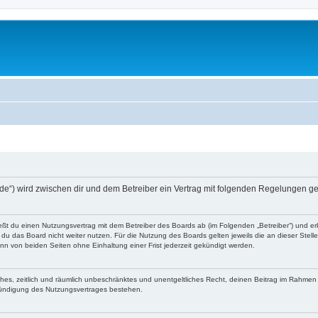
e.de“) wird zwischen dir und dem Betreiber ein Vertrag mit folgenden Regelungen g
ließt du einen Nutzungsvertrag mit dem Betreiber des Boards ab (im Folgenden „Betreiber“) und 
du das Board nicht weiter nutzen. Für die Nutzung des Boards gelten jeweils die an dieser Stell
n von beiden Seiten ohne Einhaltung einer Frist jederzeit gekündigt werden.
faches, zeitlich und räumlich unbeschränktes und unentgeltliches Recht, deinen Beitrag im Rahme
Kündigung des Nutzungsvertrages bestehen.