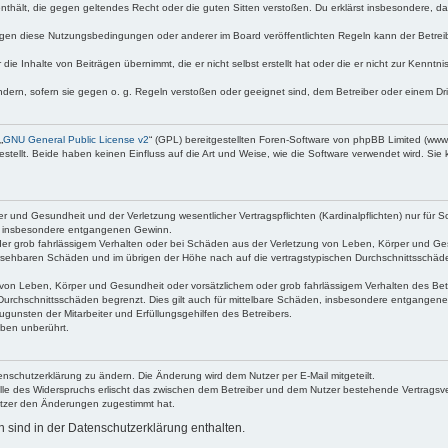
e enthält, die gegen geltendes Recht oder die guten Sitten verstoßen. Du erklärst insbesondere, 
egen diese Nutzungsbedingungen oder anderer im Board veröffentlichten Regeln kann der Betre
die Inhalte von Beiträgen übernimmt, die er nicht selbst erstellt hat oder die er nicht zur Kenn
ndern, sofern sie gegen o. g. Regeln verstoßen oder geeignet sind, dem Betreiber oder einem D
„
GNU General Public License v2
“ (GPL) bereitgestellten Foren-Software von phpBB Limited (ww
ellt. Beide haben keinen Einfluss auf die Art und Weise, wie die Software verwendet wird. Si
 und Gesundheit und der Verletzung wesentlicher Vertragspflichten (Kardinalpflichten) nur für Sc
wie insbesondere entgangenen Gewinn.
der grob fahrlässigem Verhalten oder bei Schäden aus der Verletzung von Leben, Körper und Ges
rhersehbaren Schäden und im übrigen der Höhe nach auf die vertragstypischen Durchschnittsschäde
von Leben, Körper und Gesundheit oder vorsätzlichem oder grob fahrlässigem Verhalten des Betr
Durchschnittsschäden begrenzt. Dies gilt auch für mittelbare Schäden, insbesondere entgangen
gunsten der Mitarbeiter und Erfüllungsgehilfen des Betreibers.
ben unberührt.
enschutzerklärung zu ändern. Die Änderung wird dem Nutzer per E-Mail mitgeteilt.
lle des Widerspruchs erlischt das zwischen dem Betreiber und dem Nutzer bestehende Vertragsverh
utzer den Änderungen zugestimmt hat.
sind in der Datenschutzerklärung enthalten.