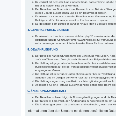
Du erklärst mit der Erstellung eines Beitrags, dass er keine Inhalt
Bilder zu setzen bzw. zu verwenden.
Der Betreiber des Boards übt das Hausrecht aus. Bei Verstößen g
dieses Boards ausschließen und dir ein Hausverbot erteilen.
Du nimmst zur Kenntnis, dass der Betreiber keine Verantwortung für 
Beiträge und Funktionen jederzeit zu löschen oder zu sperren.
Du gestattest dem Betreiber darüber hinaus, deine Beiträge abzuä
4. GENERAL PUBLIC LICENSE
Du nimmst zur Kenntnis, dass es sich bei phpBB um eine unter der 
deutschsprachige Community unter www.phpbb.de zur Verfügung gest
nicht untersagen oder auf Inhalte fremder Foren Einfluss nehmen.
5. GEWÄHRLEISTUNG
Der Betreiber haftet mit Ausnahme der Verletzung von Leben, Körper
zurückzuführen sind. Dies gilt auch für mittelbare Folgeschäden 
Die Haftung ist gegenüber Verbrauchern außer bei vorsätzlichem o
(Kardinalpflichten) auf die bei Vertragsschluss typischerweise vo
entgangenen Gewinn.
Die Haftung ist gegenüber Unternehmern außer bei der Verletzung 
Schäden und im Übrigen der Höhe nach auf die vertragstypischen 
Die Haftungsbegrenzung der Absätze a bis c gilt sinngemäß auch zu
Ansprüche für eine Haftung aus zwingendem nationalem Recht blei
6. ÄNDERUNGSVORBEHALT
Der Betreiber ist berechtigt, die Nutzungsbedingungen und die Dat
Der Nutzer ist berechtigt, den Änderungen zu widersprechen. Im Fa
Die Änderungen gelten als anerkannt und verbindlich, wenn der N
Informationen über den Umgang mit deinen persönlichen Daten 