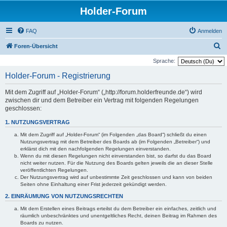
Holder-Forum
FAQ
Anmelden
S
Foren-Übersicht
u
Sprache:
c
Holder-Forum - Registrierung
h
Mit dem Zugriff auf „Holder-Forum“ („http://forum.holderfreunde.de“) wird
e
zwischen dir und dem Betreiber ein Vertrag mit folgenden Regelungen
geschlossen:
1. NUTZUNGSVERTRAG
Mit dem Zugriff auf „Holder-Forum“ (im Folgenden „das Board“) schließt du einen
Nutzungsvertrag mit dem Betreiber des Boards ab (im Folgenden „Betreiber“) und
erklärst dich mit den nachfolgenden Regelungen einverstanden.
Wenn du mit diesen Regelungen nicht einverstanden bist, so darfst du das Board
nicht weiter nutzen. Für die Nutzung des Boards gelten jeweils die an dieser Stelle
veröffentlichten Regelungen.
Der Nutzungsvertrag wird auf unbestimmte Zeit geschlossen und kann von beiden
Seiten ohne Einhaltung einer Frist jederzeit gekündigt werden.
2. EINRÄUMUNG VON NUTZUNGSRECHTEN
Mit dem Erstellen eines Beitrags erteilst du dem Betreiber ein einfaches, zeitlich und
räumlich unbeschränktes und unentgeltliches Recht, deinen Beitrag im Rahmen des
Boards zu nutzen.