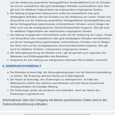
und der Verletzung wesentlicher Vertragspflichten (Kardinalpflichten) nur für Schäden,
die auf ein vorsätzliches oder grob fahrlässiges Verhalten zurückzuführen sind. Dies
gilt auch für mittelbare Folgeschäden wie insbesondere entgangenen Gewinn.
Die Haftung ist gegenüber Verbrauchern außer bei vorsätzlichem oder grob
fahrlässigem Verhalten oder bei Schäden aus der Verletzung von Leben, Körper und
Gesundheit und der Verletzung wesentlicher Vertragspflichten (Kardinalpflichten) auf
die bei Vertragsschluss typischerweise vorhersehbaren Schäden und im übrigen der
Höhe nach auf die vertragstypischen Durchschnittsschäden begrenzt. Dies gilt auch
für mittelbare Folgeschäden wie insbesondere entgangenen Gewinn.
Die Haftung ist gegenüber Unternehmern außer bei der Verletzung von Leben, Körper
und Gesundheit oder vorsätzlichem oder grob fahrlässigem Verhalten des Betreibers
auf die bei Vertragsschluss typischerweise vorhersehbaren Schäden und im Übrigen
der Höhe nach auf die vertragstypischen Durchschnittsschäden begrenzt. Dies gilt
auch für mittelbare Schäden, insbesondere entgangenen Gewinn.
Die Haftungsbegrenzung der Absätze a bis c gilt sinngemäß auch zugunsten der
Mitarbeiter und Erfüllungsgehilfen des Betreibers.
Ansprüche für eine Haftung aus zwingendem nationalem Recht bleiben unberührt.
6. ÄNDERUNGSVORBEHALT
Der Betreiber ist berechtigt, die Nutzungsbedingungen und die Datenschutzerklärung
zu ändern. Die Änderung wird dem Nutzer per E-Mail mitgeteilt.
Der Nutzer ist berechtigt, den Änderungen zu widersprechen. Im Falle des
Widerspruchs erlischt das zwischen dem Betreiber und dem Nutzer bestehende
Vertragsverhältnis mit sofortiger Wirkung.
Die Änderungen gelten als anerkannt und verbindlich, wenn der Nutzer den
Änderungen zugestimmt hat.
Informationen über den Umgang mit deinen persönlichen Daten sind in der
Datenschutzerklärung enthalten.