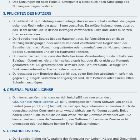
Das Nutzungsrecht nach Punkt 2, Unterpunkt a bleibt auch nach Kündigung des
Nutzungsvertrages bestehen.
3. PFLICHTEN DES NUTZERS
Du erklärst mit der Erstellung eines Beitrags, dass er keine Inhalte enthält, die gegen
geltendes Recht oder die guten Sitten verstoßen. Du erklärst insbesondere, dass du
das Recht besitzt, die in deinen Beiträgen verwendeten Links und Bilder zu setzen
bzw. zu verwenden.
Der Betreiber des Boards übt das Hausrecht aus. Bei Verstößen gegen diese
Nutzungsbedingungen oder anderer im Board veröffentlichten Regeln kann der
Betreiber dich nach Abmahnung zeitweise oder dauerhaft von der Nutzung dieses
Boards ausschließen und dir ein Hausverbot erteilen.
Du nimmst zur Kenntnis, dass der Betreiber keine Verantwortung für die Inhalte von
Beiträgen übernimmt, die er nicht selbst erstellt hat oder die er nicht zur Kenntnis
genommen hat. Du gestattest dem Betreiber, dein Benutzerkonto, Beiträge und
Funktionen jederzeit zu löschen oder zu sperren.
Du gestattest dem Betreiber darüber hinaus, deine Beiträge abzuändern, sofern sie
gegen o. g. Regeln verstoßen oder geeignet sind, dem Betreiber oder einem Dritten
Schaden zuzufügen.
4. GENERAL PUBLIC LICENSE
Du nimmst zur Kenntnis, dass es sich bei phpBB um eine unter der „
GNU General Public License v2
“ (GPL) bereitgestellten Foren-Software von phpBB
Limited (www.phpbb.com) handelt; deutschsprachige Informationen werden durch die
deutschsprachige Community unter www.phpbb.de zur Verfügung gestellt. Beide
haben keinen Einfluss auf die Art und Weise, wie die Software verwendet wird. Sie
können insbesondere die Verwendung der Software für bestimmte Zwecke nicht
untersagen oder auf Inhalte fremder Foren Einfluss nehmen.
5. GEWÄHRLEISTUNG
Der Betreiber haftet mit Ausnahme der Verletzung von Leben, Körper und Gesundheit