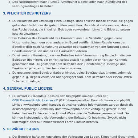
Das Nutzungsrecht nach Punkt 2, Unterpunkt a bleibt auch nach Kündigung des
Nutzungsvertrages bestehen.
3. PFLICHTEN DES NUTZERS
Du erklärst mit der Erstellung eines Beitrags, dass er keine Inhalte enthält, die gegen
geltendes Recht oder die guten Sitten verstoßen. Du erklärst insbesondere, dass du
das Recht besitzt, die in deinen Beiträgen verwendeten Links und Bilder zu setzen
bzw. zu verwenden.
Der Betreiber des Boards übt das Hausrecht aus. Bei Verstößen gegen diese
Nutzungsbedingungen oder anderer im Board veröffentlichten Regeln kann der
Betreiber dich nach Abmahnung zeitweise oder dauerhaft von der Nutzung dieses
Boards ausschließen und dir ein Hausverbot erteilen.
Du nimmst zur Kenntnis, dass der Betreiber keine Verantwortung für die Inhalte von
Beiträgen übernimmt, die er nicht selbst erstellt hat oder die er nicht zur Kenntnis
genommen hat. Du gestattest dem Betreiber, dein Benutzerkonto, Beiträge und
Funktionen jederzeit zu löschen oder zu sperren.
Du gestattest dem Betreiber darüber hinaus, deine Beiträge abzuändern, sofern sie
gegen o. g. Regeln verstoßen oder geeignet sind, dem Betreiber oder einem Dritten
Schaden zuzufügen.
4. GENERAL PUBLIC LICENSE
Du nimmst zur Kenntnis, dass es sich bei phpBB um eine unter der „
GNU General Public License v2
“ (GPL) bereitgestellten Foren-Software von phpBB
Limited (www.phpbb.com) handelt; deutschsprachige Informationen werden durch die
deutschsprachige Community unter www.phpbb.de zur Verfügung gestellt. Beide
haben keinen Einfluss auf die Art und Weise, wie die Software verwendet wird. Sie
können insbesondere die Verwendung der Software für bestimmte Zwecke nicht
untersagen oder auf Inhalte fremder Foren Einfluss nehmen.
5. GEWÄHRLEISTUNG
Der Betreiber haftet mit Ausnahme der Verletzung von Leben, Körper und Gesundheit