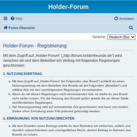
Holder-Forum
FAQ
Anmelden
S
Foren-Übersicht
u
Sprache:
c
Holder-Forum - Registrierung
h
Mit dem Zugriff auf „Holder-Forum“ („http://forum.holderfreunde.de“) wird
e
zwischen dir und dem Betreiber ein Vertrag mit folgenden Regelungen
geschlossen:
1. NUTZUNGSVERTRAG
Mit dem Zugriff auf „Holder-Forum“ (im Folgenden „das Board“) schließt du einen
Nutzungsvertrag mit dem Betreiber des Boards ab (im Folgenden „Betreiber“) und
erklärst dich mit den nachfolgenden Regelungen einverstanden.
Wenn du mit diesen Regelungen nicht einverstanden bist, so darfst du das Board
nicht weiter nutzen. Für die Nutzung des Boards gelten jeweils die an dieser Stelle
veröffentlichten Regelungen.
Der Nutzungsvertrag wird auf unbestimmte Zeit geschlossen und kann von beiden
Seiten ohne Einhaltung einer Frist jederzeit gekündigt werden.
2. EINRÄUMUNG VON NUTZUNGSRECHTEN
Mit dem Erstellen eines Beitrags erteilst du dem Betreiber ein einfaches, zeitlich und
räumlich unbeschränktes und unentgeltliches Recht, deinen Beitrag im Rahmen des
Boards zu nutzen.