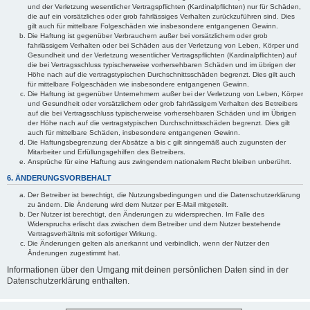
und der Verletzung wesentlicher Vertragspflichten (Kardinalpflichten) nur für Schäden,
die auf ein vorsätzliches oder grob fahrlässiges Verhalten zurückzuführen sind. Dies
gilt auch für mittelbare Folgeschäden wie insbesondere entgangenen Gewinn.
Die Haftung ist gegenüber Verbrauchern außer bei vorsätzlichem oder grob
fahrlässigem Verhalten oder bei Schäden aus der Verletzung von Leben, Körper und
Gesundheit und der Verletzung wesentlicher Vertragspflichten (Kardinalpflichten) auf
die bei Vertragsschluss typischerweise vorhersehbaren Schäden und im übrigen der
Höhe nach auf die vertragstypischen Durchschnittsschäden begrenzt. Dies gilt auch
für mittelbare Folgeschäden wie insbesondere entgangenen Gewinn.
Die Haftung ist gegenüber Unternehmern außer bei der Verletzung von Leben, Körper
und Gesundheit oder vorsätzlichem oder grob fahrlässigem Verhalten des Betreibers
auf die bei Vertragsschluss typischerweise vorhersehbaren Schäden und im Übrigen
der Höhe nach auf die vertragstypischen Durchschnittsschäden begrenzt. Dies gilt
auch für mittelbare Schäden, insbesondere entgangenen Gewinn.
Die Haftungsbegrenzung der Absätze a bis c gilt sinngemäß auch zugunsten der
Mitarbeiter und Erfüllungsgehilfen des Betreibers.
Ansprüche für eine Haftung aus zwingendem nationalem Recht bleiben unberührt.
6. ÄNDERUNGSVORBEHALT
Der Betreiber ist berechtigt, die Nutzungsbedingungen und die Datenschutzerklärung
zu ändern. Die Änderung wird dem Nutzer per E-Mail mitgeteilt.
Der Nutzer ist berechtigt, den Änderungen zu widersprechen. Im Falle des
Widerspruchs erlischt das zwischen dem Betreiber und dem Nutzer bestehende
Vertragsverhältnis mit sofortiger Wirkung.
Die Änderungen gelten als anerkannt und verbindlich, wenn der Nutzer den
Änderungen zugestimmt hat.
Informationen über den Umgang mit deinen persönlichen Daten sind in der
Datenschutzerklärung enthalten.