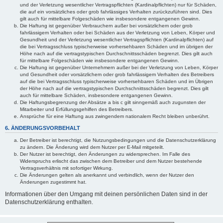
und der Verletzung wesentlicher Vertragspflichten (Kardinalpflichten) nur für Schäden,
die auf ein vorsätzliches oder grob fahrlässiges Verhalten zurückzuführen sind. Dies
gilt auch für mittelbare Folgeschäden wie insbesondere entgangenen Gewinn.
Die Haftung ist gegenüber Verbrauchern außer bei vorsätzlichem oder grob
fahrlässigem Verhalten oder bei Schäden aus der Verletzung von Leben, Körper und
Gesundheit und der Verletzung wesentlicher Vertragspflichten (Kardinalpflichten) auf
die bei Vertragsschluss typischerweise vorhersehbaren Schäden und im übrigen der
Höhe nach auf die vertragstypischen Durchschnittsschäden begrenzt. Dies gilt auch
für mittelbare Folgeschäden wie insbesondere entgangenen Gewinn.
Die Haftung ist gegenüber Unternehmern außer bei der Verletzung von Leben, Körper
und Gesundheit oder vorsätzlichem oder grob fahrlässigem Verhalten des Betreibers
auf die bei Vertragsschluss typischerweise vorhersehbaren Schäden und im Übrigen
der Höhe nach auf die vertragstypischen Durchschnittsschäden begrenzt. Dies gilt
auch für mittelbare Schäden, insbesondere entgangenen Gewinn.
Die Haftungsbegrenzung der Absätze a bis c gilt sinngemäß auch zugunsten der
Mitarbeiter und Erfüllungsgehilfen des Betreibers.
Ansprüche für eine Haftung aus zwingendem nationalem Recht bleiben unberührt.
6. ÄNDERUNGSVORBEHALT
Der Betreiber ist berechtigt, die Nutzungsbedingungen und die Datenschutzerklärung
zu ändern. Die Änderung wird dem Nutzer per E-Mail mitgeteilt.
Der Nutzer ist berechtigt, den Änderungen zu widersprechen. Im Falle des
Widerspruchs erlischt das zwischen dem Betreiber und dem Nutzer bestehende
Vertragsverhältnis mit sofortiger Wirkung.
Die Änderungen gelten als anerkannt und verbindlich, wenn der Nutzer den
Änderungen zugestimmt hat.
Informationen über den Umgang mit deinen persönlichen Daten sind in der
Datenschutzerklärung enthalten.