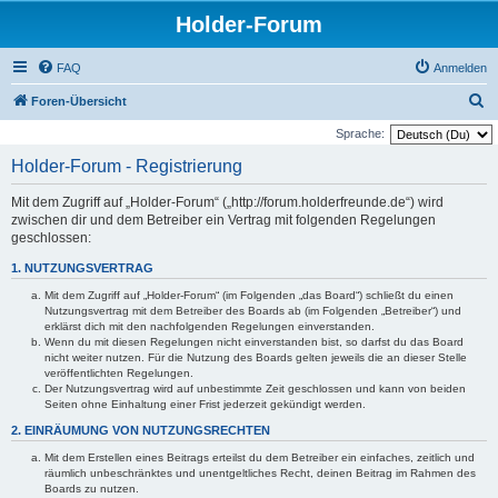
Holder-Forum
FAQ
Anmelden
S
Foren-Übersicht
u
Sprache:
c
Holder-Forum - Registrierung
h
Mit dem Zugriff auf „Holder-Forum“ („http://forum.holderfreunde.de“) wird
e
zwischen dir und dem Betreiber ein Vertrag mit folgenden Regelungen
geschlossen:
1. NUTZUNGSVERTRAG
Mit dem Zugriff auf „Holder-Forum“ (im Folgenden „das Board“) schließt du einen
Nutzungsvertrag mit dem Betreiber des Boards ab (im Folgenden „Betreiber“) und
erklärst dich mit den nachfolgenden Regelungen einverstanden.
Wenn du mit diesen Regelungen nicht einverstanden bist, so darfst du das Board
nicht weiter nutzen. Für die Nutzung des Boards gelten jeweils die an dieser Stelle
veröffentlichten Regelungen.
Der Nutzungsvertrag wird auf unbestimmte Zeit geschlossen und kann von beiden
Seiten ohne Einhaltung einer Frist jederzeit gekündigt werden.
2. EINRÄUMUNG VON NUTZUNGSRECHTEN
Mit dem Erstellen eines Beitrags erteilst du dem Betreiber ein einfaches, zeitlich und
räumlich unbeschränktes und unentgeltliches Recht, deinen Beitrag im Rahmen des
Boards zu nutzen.