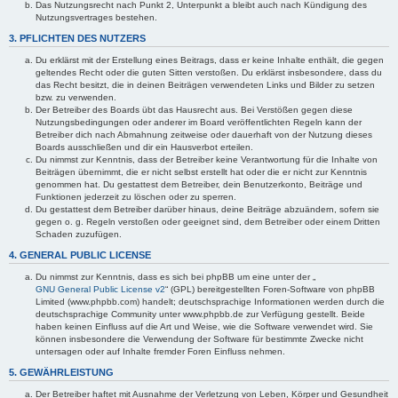
Das Nutzungsrecht nach Punkt 2, Unterpunkt a bleibt auch nach Kündigung des
Nutzungsvertrages bestehen.
3. PFLICHTEN DES NUTZERS
Du erklärst mit der Erstellung eines Beitrags, dass er keine Inhalte enthält, die gegen
geltendes Recht oder die guten Sitten verstoßen. Du erklärst insbesondere, dass du
das Recht besitzt, die in deinen Beiträgen verwendeten Links und Bilder zu setzen
bzw. zu verwenden.
Der Betreiber des Boards übt das Hausrecht aus. Bei Verstößen gegen diese
Nutzungsbedingungen oder anderer im Board veröffentlichten Regeln kann der
Betreiber dich nach Abmahnung zeitweise oder dauerhaft von der Nutzung dieses
Boards ausschließen und dir ein Hausverbot erteilen.
Du nimmst zur Kenntnis, dass der Betreiber keine Verantwortung für die Inhalte von
Beiträgen übernimmt, die er nicht selbst erstellt hat oder die er nicht zur Kenntnis
genommen hat. Du gestattest dem Betreiber, dein Benutzerkonto, Beiträge und
Funktionen jederzeit zu löschen oder zu sperren.
Du gestattest dem Betreiber darüber hinaus, deine Beiträge abzuändern, sofern sie
gegen o. g. Regeln verstoßen oder geeignet sind, dem Betreiber oder einem Dritten
Schaden zuzufügen.
4. GENERAL PUBLIC LICENSE
Du nimmst zur Kenntnis, dass es sich bei phpBB um eine unter der „
GNU General Public License v2
“ (GPL) bereitgestellten Foren-Software von phpBB
Limited (www.phpbb.com) handelt; deutschsprachige Informationen werden durch die
deutschsprachige Community unter www.phpbb.de zur Verfügung gestellt. Beide
haben keinen Einfluss auf die Art und Weise, wie die Software verwendet wird. Sie
können insbesondere die Verwendung der Software für bestimmte Zwecke nicht
untersagen oder auf Inhalte fremder Foren Einfluss nehmen.
5. GEWÄHRLEISTUNG
Der Betreiber haftet mit Ausnahme der Verletzung von Leben, Körper und Gesundheit