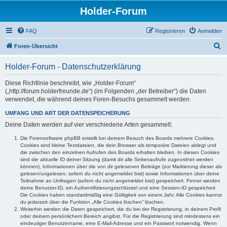
Holder-Forum
FAQ
Registrieren
Anmelden
S
Foren-Übersicht
u
Holder-Forum - Datenschutzerklärung
c
h
Diese Richtlinie beschreibt, wie „Holder-Forum“
(„http://forum.holderfreunde.de“) (im Folgenden „der Betreiber“) die Daten
e
verwendet, die während deines Foren-Besuchs gesammelt werden.
UMFANG UND ART DER DATENSPEICHERUNG
Deine Daten werden auf vier verschiedene Arten gesammelt:
Die Forensoftware phpBB erstellt bei deinem Besuch des Boards mehrere Cookies.
Cookies sind kleine Textdateien, die dein Browser als temporäre Dateien ablegt und
die zwischen den einzelnen Aufrufen des Boards erhalten bleiben. In diesen Cookies
sind die aktuelle ID deiner Sitzung (damit dir alle Seitenaufrufe zugeordnet werden
können), Informationen über die von dir gelesenen Beiträge (zur Markierung dieser als
gelesen/ungelesen; sofern du nicht angemeldet bist) sowie Informationen über deine
Teilnahme an Umfragen (sofern du nicht angemeldet bist) gespeichert. Ferner werden
deine Benutzer-ID, ein Authentifizierungsschlüssel und eine Session-ID gespeichert.
Die Cookies haben standardmäßig eine Gültigkeit von einem Jahr. Alle Cookies kannst
du jederzeit über die Funktion „Alle Cookies löschen“ löschen.
Weiterhin werden die Daten gespeichert, die du bei der Registrierung, in deinem Profil
oder deinem persönlichem Bereich angibst. Für die Registrierung sind mindestens ein
eindeutiger Benutzername, eine E-Mail-Adresse und ein Passwort notwendig. Wenn