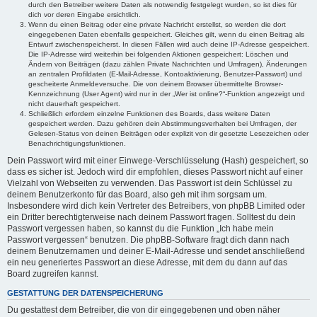
durch den Betreiber weitere Daten als notwendig festgelegt wurden, so ist dies für
dich vor deren Eingabe ersichtlich.
Wenn du einen Beitrag oder eine private Nachricht erstellst, so werden die dort
eingegebenen Daten ebenfalls gespeichert. Gleiches gilt, wenn du einen Beitrag als
Entwurf zwischenspeicherst. In diesen Fällen wird auch deine IP-Adresse gespeichert.
Die IP-Adresse wird weiterhin bei folgenden Aktionen gespeichert: Löschen und
Ändern von Beiträgen (dazu zählen Private Nachrichten und Umfragen), Änderungen
an zentralen Profildaten (E-Mail-Adresse, Kontoaktivierung, Benutzer-Passwort) und
gescheiterte Anmeldeversuche. Die von deinem Browser übermittelte Browser-
Kennzeichnung (User Agent) wird nur in der „Wer ist online?“-Funktion angezeigt und
nicht dauerhaft gespeichert.
Schließlich erfordern einzelne Funktionen des Boards, dass weitere Daten
gespeichert werden. Dazu gehören dein Abstimmungsverhalten bei Umfragen, der
Gelesen-Status von deinen Beiträgen oder explizit von dir gesetzte Lesezeichen oder
Benachrichtigungsfunktionen.
Dein Passwort wird mit einer Einwege-Verschlüsselung (Hash) gespeichert, so
dass es sicher ist. Jedoch wird dir empfohlen, dieses Passwort nicht auf einer
Vielzahl von Webseiten zu verwenden. Das Passwort ist dein Schlüssel zu
deinem Benutzerkonto für das Board, also geh mit ihm sorgsam um.
Insbesondere wird dich kein Vertreter des Betreibers, von phpBB Limited oder
ein Dritter berechtigterweise nach deinem Passwort fragen. Solltest du dein
Passwort vergessen haben, so kannst du die Funktion „Ich habe mein
Passwort vergessen“ benutzen. Die phpBB-Software fragt dich dann nach
deinem Benutzernamen und deiner E-Mail-Adresse und sendet anschließend
ein neu generiertes Passwort an diese Adresse, mit dem du dann auf das
Board zugreifen kannst.
GESTATTUNG DER DATENSPEICHERUNG
Du gestattest dem Betreiber, die von dir eingegebenen und oben näher