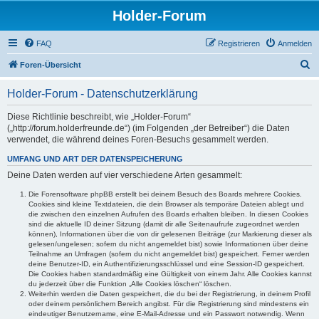
Holder-Forum
FAQ
Registrieren
Anmelden
S
Foren-Übersicht
u
Holder-Forum - Datenschutzerklärung
c
h
Diese Richtlinie beschreibt, wie „Holder-Forum“
(„http://forum.holderfreunde.de“) (im Folgenden „der Betreiber“) die Daten
e
verwendet, die während deines Foren-Besuchs gesammelt werden.
UMFANG UND ART DER DATENSPEICHERUNG
Deine Daten werden auf vier verschiedene Arten gesammelt:
Die Forensoftware phpBB erstellt bei deinem Besuch des Boards mehrere Cookies.
Cookies sind kleine Textdateien, die dein Browser als temporäre Dateien ablegt und
die zwischen den einzelnen Aufrufen des Boards erhalten bleiben. In diesen Cookies
sind die aktuelle ID deiner Sitzung (damit dir alle Seitenaufrufe zugeordnet werden
können), Informationen über die von dir gelesenen Beiträge (zur Markierung dieser als
gelesen/ungelesen; sofern du nicht angemeldet bist) sowie Informationen über deine
Teilnahme an Umfragen (sofern du nicht angemeldet bist) gespeichert. Ferner werden
deine Benutzer-ID, ein Authentifizierungsschlüssel und eine Session-ID gespeichert.
Die Cookies haben standardmäßig eine Gültigkeit von einem Jahr. Alle Cookies kannst
du jederzeit über die Funktion „Alle Cookies löschen“ löschen.
Weiterhin werden die Daten gespeichert, die du bei der Registrierung, in deinem Profil
oder deinem persönlichem Bereich angibst. Für die Registrierung sind mindestens ein
eindeutiger Benutzername, eine E-Mail-Adresse und ein Passwort notwendig. Wenn