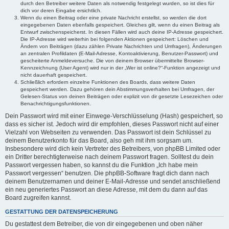
durch den Betreiber weitere Daten als notwendig festgelegt wurden, so ist dies für
dich vor deren Eingabe ersichtlich.
Wenn du einen Beitrag oder eine private Nachricht erstellst, so werden die dort
eingegebenen Daten ebenfalls gespeichert. Gleiches gilt, wenn du einen Beitrag als
Entwurf zwischenspeicherst. In diesen Fällen wird auch deine IP-Adresse gespeichert.
Die IP-Adresse wird weiterhin bei folgenden Aktionen gespeichert: Löschen und
Ändern von Beiträgen (dazu zählen Private Nachrichten und Umfragen), Änderungen
an zentralen Profildaten (E-Mail-Adresse, Kontoaktivierung, Benutzer-Passwort) und
gescheiterte Anmeldeversuche. Die von deinem Browser übermittelte Browser-
Kennzeichnung (User Agent) wird nur in der „Wer ist online?“-Funktion angezeigt und
nicht dauerhaft gespeichert.
Schließlich erfordern einzelne Funktionen des Boards, dass weitere Daten
gespeichert werden. Dazu gehören dein Abstimmungsverhalten bei Umfragen, der
Gelesen-Status von deinen Beiträgen oder explizit von dir gesetzte Lesezeichen oder
Benachrichtigungsfunktionen.
Dein Passwort wird mit einer Einwege-Verschlüsselung (Hash) gespeichert, so
dass es sicher ist. Jedoch wird dir empfohlen, dieses Passwort nicht auf einer
Vielzahl von Webseiten zu verwenden. Das Passwort ist dein Schlüssel zu
deinem Benutzerkonto für das Board, also geh mit ihm sorgsam um.
Insbesondere wird dich kein Vertreter des Betreibers, von phpBB Limited oder
ein Dritter berechtigterweise nach deinem Passwort fragen. Solltest du dein
Passwort vergessen haben, so kannst du die Funktion „Ich habe mein
Passwort vergessen“ benutzen. Die phpBB-Software fragt dich dann nach
deinem Benutzernamen und deiner E-Mail-Adresse und sendet anschließend
ein neu generiertes Passwort an diese Adresse, mit dem du dann auf das
Board zugreifen kannst.
GESTATTUNG DER DATENSPEICHERUNG
Du gestattest dem Betreiber, die von dir eingegebenen und oben näher