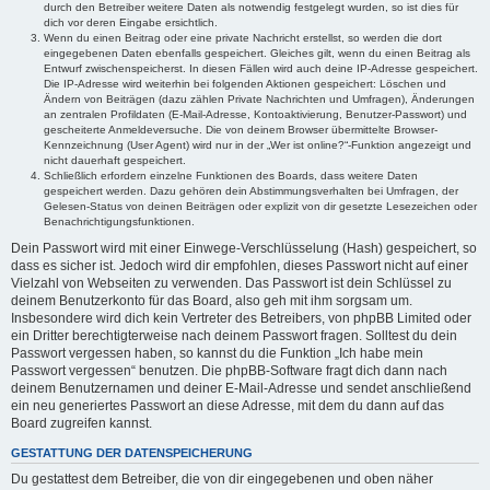
durch den Betreiber weitere Daten als notwendig festgelegt wurden, so ist dies für
dich vor deren Eingabe ersichtlich.
Wenn du einen Beitrag oder eine private Nachricht erstellst, so werden die dort
eingegebenen Daten ebenfalls gespeichert. Gleiches gilt, wenn du einen Beitrag als
Entwurf zwischenspeicherst. In diesen Fällen wird auch deine IP-Adresse gespeichert.
Die IP-Adresse wird weiterhin bei folgenden Aktionen gespeichert: Löschen und
Ändern von Beiträgen (dazu zählen Private Nachrichten und Umfragen), Änderungen
an zentralen Profildaten (E-Mail-Adresse, Kontoaktivierung, Benutzer-Passwort) und
gescheiterte Anmeldeversuche. Die von deinem Browser übermittelte Browser-
Kennzeichnung (User Agent) wird nur in der „Wer ist online?“-Funktion angezeigt und
nicht dauerhaft gespeichert.
Schließlich erfordern einzelne Funktionen des Boards, dass weitere Daten
gespeichert werden. Dazu gehören dein Abstimmungsverhalten bei Umfragen, der
Gelesen-Status von deinen Beiträgen oder explizit von dir gesetzte Lesezeichen oder
Benachrichtigungsfunktionen.
Dein Passwort wird mit einer Einwege-Verschlüsselung (Hash) gespeichert, so
dass es sicher ist. Jedoch wird dir empfohlen, dieses Passwort nicht auf einer
Vielzahl von Webseiten zu verwenden. Das Passwort ist dein Schlüssel zu
deinem Benutzerkonto für das Board, also geh mit ihm sorgsam um.
Insbesondere wird dich kein Vertreter des Betreibers, von phpBB Limited oder
ein Dritter berechtigterweise nach deinem Passwort fragen. Solltest du dein
Passwort vergessen haben, so kannst du die Funktion „Ich habe mein
Passwort vergessen“ benutzen. Die phpBB-Software fragt dich dann nach
deinem Benutzernamen und deiner E-Mail-Adresse und sendet anschließend
ein neu generiertes Passwort an diese Adresse, mit dem du dann auf das
Board zugreifen kannst.
GESTATTUNG DER DATENSPEICHERUNG
Du gestattest dem Betreiber, die von dir eingegebenen und oben näher