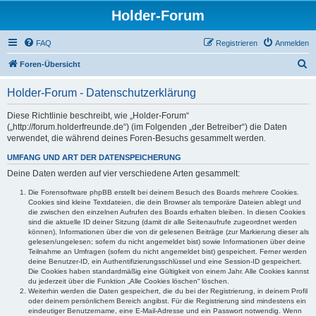
Holder-Forum
FAQ
Registrieren
Anmelden
S
Foren-Übersicht
u
Holder-Forum - Datenschutzerklärung
c
h
Diese Richtlinie beschreibt, wie „Holder-Forum“
(„http://forum.holderfreunde.de“) (im Folgenden „der Betreiber“) die Daten
e
verwendet, die während deines Foren-Besuchs gesammelt werden.
UMFANG UND ART DER DATENSPEICHERUNG
Deine Daten werden auf vier verschiedene Arten gesammelt:
Die Forensoftware phpBB erstellt bei deinem Besuch des Boards mehrere Cookies.
Cookies sind kleine Textdateien, die dein Browser als temporäre Dateien ablegt und
die zwischen den einzelnen Aufrufen des Boards erhalten bleiben. In diesen Cookies
sind die aktuelle ID deiner Sitzung (damit dir alle Seitenaufrufe zugeordnet werden
können), Informationen über die von dir gelesenen Beiträge (zur Markierung dieser als
gelesen/ungelesen; sofern du nicht angemeldet bist) sowie Informationen über deine
Teilnahme an Umfragen (sofern du nicht angemeldet bist) gespeichert. Ferner werden
deine Benutzer-ID, ein Authentifizierungsschlüssel und eine Session-ID gespeichert.
Die Cookies haben standardmäßig eine Gültigkeit von einem Jahr. Alle Cookies kannst
du jederzeit über die Funktion „Alle Cookies löschen“ löschen.
Weiterhin werden die Daten gespeichert, die du bei der Registrierung, in deinem Profil
oder deinem persönlichem Bereich angibst. Für die Registrierung sind mindestens ein
eindeutiger Benutzername, eine E-Mail-Adresse und ein Passwort notwendig. Wenn