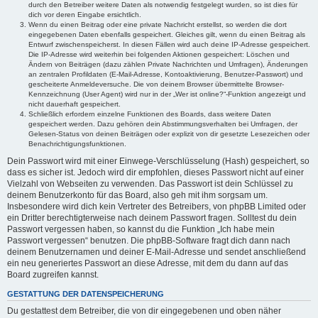
durch den Betreiber weitere Daten als notwendig festgelegt wurden, so ist dies für
dich vor deren Eingabe ersichtlich.
Wenn du einen Beitrag oder eine private Nachricht erstellst, so werden die dort
eingegebenen Daten ebenfalls gespeichert. Gleiches gilt, wenn du einen Beitrag als
Entwurf zwischenspeicherst. In diesen Fällen wird auch deine IP-Adresse gespeichert.
Die IP-Adresse wird weiterhin bei folgenden Aktionen gespeichert: Löschen und
Ändern von Beiträgen (dazu zählen Private Nachrichten und Umfragen), Änderungen
an zentralen Profildaten (E-Mail-Adresse, Kontoaktivierung, Benutzer-Passwort) und
gescheiterte Anmeldeversuche. Die von deinem Browser übermittelte Browser-
Kennzeichnung (User Agent) wird nur in der „Wer ist online?“-Funktion angezeigt und
nicht dauerhaft gespeichert.
Schließlich erfordern einzelne Funktionen des Boards, dass weitere Daten
gespeichert werden. Dazu gehören dein Abstimmungsverhalten bei Umfragen, der
Gelesen-Status von deinen Beiträgen oder explizit von dir gesetzte Lesezeichen oder
Benachrichtigungsfunktionen.
Dein Passwort wird mit einer Einwege-Verschlüsselung (Hash) gespeichert, so
dass es sicher ist. Jedoch wird dir empfohlen, dieses Passwort nicht auf einer
Vielzahl von Webseiten zu verwenden. Das Passwort ist dein Schlüssel zu
deinem Benutzerkonto für das Board, also geh mit ihm sorgsam um.
Insbesondere wird dich kein Vertreter des Betreibers, von phpBB Limited oder
ein Dritter berechtigterweise nach deinem Passwort fragen. Solltest du dein
Passwort vergessen haben, so kannst du die Funktion „Ich habe mein
Passwort vergessen“ benutzen. Die phpBB-Software fragt dich dann nach
deinem Benutzernamen und deiner E-Mail-Adresse und sendet anschließend
ein neu generiertes Passwort an diese Adresse, mit dem du dann auf das
Board zugreifen kannst.
GESTATTUNG DER DATENSPEICHERUNG
Du gestattest dem Betreiber, die von dir eingegebenen und oben näher