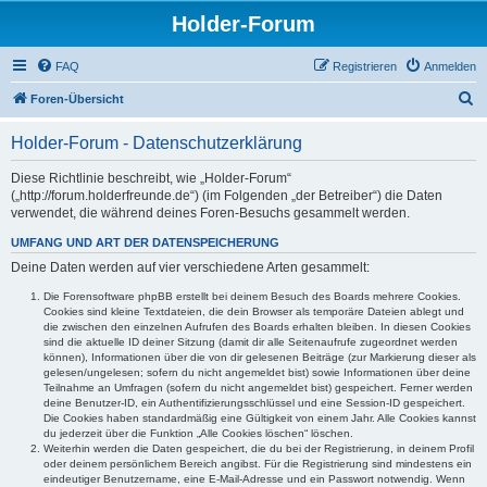
Holder-Forum
FAQ
Registrieren
Anmelden
S
Foren-Übersicht
u
Holder-Forum - Datenschutzerklärung
c
h
Diese Richtlinie beschreibt, wie „Holder-Forum“
(„http://forum.holderfreunde.de“) (im Folgenden „der Betreiber“) die Daten
e
verwendet, die während deines Foren-Besuchs gesammelt werden.
UMFANG UND ART DER DATENSPEICHERUNG
Deine Daten werden auf vier verschiedene Arten gesammelt:
Die Forensoftware phpBB erstellt bei deinem Besuch des Boards mehrere Cookies.
Cookies sind kleine Textdateien, die dein Browser als temporäre Dateien ablegt und
die zwischen den einzelnen Aufrufen des Boards erhalten bleiben. In diesen Cookies
sind die aktuelle ID deiner Sitzung (damit dir alle Seitenaufrufe zugeordnet werden
können), Informationen über die von dir gelesenen Beiträge (zur Markierung dieser als
gelesen/ungelesen; sofern du nicht angemeldet bist) sowie Informationen über deine
Teilnahme an Umfragen (sofern du nicht angemeldet bist) gespeichert. Ferner werden
deine Benutzer-ID, ein Authentifizierungsschlüssel und eine Session-ID gespeichert.
Die Cookies haben standardmäßig eine Gültigkeit von einem Jahr. Alle Cookies kannst
du jederzeit über die Funktion „Alle Cookies löschen“ löschen.
Weiterhin werden die Daten gespeichert, die du bei der Registrierung, in deinem Profil
oder deinem persönlichem Bereich angibst. Für die Registrierung sind mindestens ein
eindeutiger Benutzername, eine E-Mail-Adresse und ein Passwort notwendig. Wenn