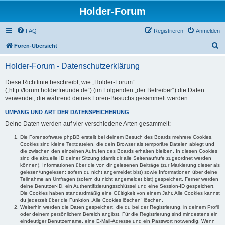
Holder-Forum
FAQ
Registrieren
Anmelden
S
Foren-Übersicht
u
Holder-Forum - Datenschutzerklärung
c
h
Diese Richtlinie beschreibt, wie „Holder-Forum“
(„http://forum.holderfreunde.de“) (im Folgenden „der Betreiber“) die Daten
e
verwendet, die während deines Foren-Besuchs gesammelt werden.
UMFANG UND ART DER DATENSPEICHERUNG
Deine Daten werden auf vier verschiedene Arten gesammelt:
Die Forensoftware phpBB erstellt bei deinem Besuch des Boards mehrere Cookies.
Cookies sind kleine Textdateien, die dein Browser als temporäre Dateien ablegt und
die zwischen den einzelnen Aufrufen des Boards erhalten bleiben. In diesen Cookies
sind die aktuelle ID deiner Sitzung (damit dir alle Seitenaufrufe zugeordnet werden
können), Informationen über die von dir gelesenen Beiträge (zur Markierung dieser als
gelesen/ungelesen; sofern du nicht angemeldet bist) sowie Informationen über deine
Teilnahme an Umfragen (sofern du nicht angemeldet bist) gespeichert. Ferner werden
deine Benutzer-ID, ein Authentifizierungsschlüssel und eine Session-ID gespeichert.
Die Cookies haben standardmäßig eine Gültigkeit von einem Jahr. Alle Cookies kannst
du jederzeit über die Funktion „Alle Cookies löschen“ löschen.
Weiterhin werden die Daten gespeichert, die du bei der Registrierung, in deinem Profil
oder deinem persönlichem Bereich angibst. Für die Registrierung sind mindestens ein
eindeutiger Benutzername, eine E-Mail-Adresse und ein Passwort notwendig. Wenn