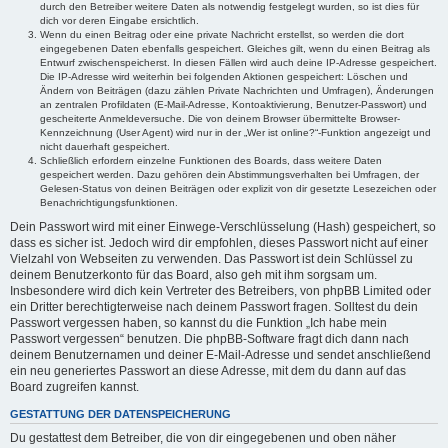
durch den Betreiber weitere Daten als notwendig festgelegt wurden, so ist dies für
dich vor deren Eingabe ersichtlich.
Wenn du einen Beitrag oder eine private Nachricht erstellst, so werden die dort
eingegebenen Daten ebenfalls gespeichert. Gleiches gilt, wenn du einen Beitrag als
Entwurf zwischenspeicherst. In diesen Fällen wird auch deine IP-Adresse gespeichert.
Die IP-Adresse wird weiterhin bei folgenden Aktionen gespeichert: Löschen und
Ändern von Beiträgen (dazu zählen Private Nachrichten und Umfragen), Änderungen
an zentralen Profildaten (E-Mail-Adresse, Kontoaktivierung, Benutzer-Passwort) und
gescheiterte Anmeldeversuche. Die von deinem Browser übermittelte Browser-
Kennzeichnung (User Agent) wird nur in der „Wer ist online?“-Funktion angezeigt und
nicht dauerhaft gespeichert.
Schließlich erfordern einzelne Funktionen des Boards, dass weitere Daten
gespeichert werden. Dazu gehören dein Abstimmungsverhalten bei Umfragen, der
Gelesen-Status von deinen Beiträgen oder explizit von dir gesetzte Lesezeichen oder
Benachrichtigungsfunktionen.
Dein Passwort wird mit einer Einwege-Verschlüsselung (Hash) gespeichert, so
dass es sicher ist. Jedoch wird dir empfohlen, dieses Passwort nicht auf einer
Vielzahl von Webseiten zu verwenden. Das Passwort ist dein Schlüssel zu
deinem Benutzerkonto für das Board, also geh mit ihm sorgsam um.
Insbesondere wird dich kein Vertreter des Betreibers, von phpBB Limited oder
ein Dritter berechtigterweise nach deinem Passwort fragen. Solltest du dein
Passwort vergessen haben, so kannst du die Funktion „Ich habe mein
Passwort vergessen“ benutzen. Die phpBB-Software fragt dich dann nach
deinem Benutzernamen und deiner E-Mail-Adresse und sendet anschließend
ein neu generiertes Passwort an diese Adresse, mit dem du dann auf das
Board zugreifen kannst.
GESTATTUNG DER DATENSPEICHERUNG
Du gestattest dem Betreiber, die von dir eingegebenen und oben näher