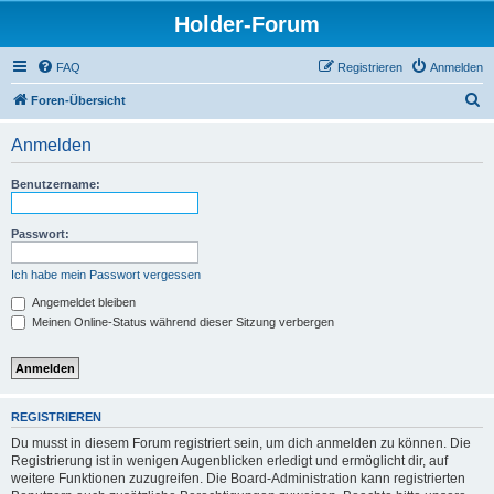
Holder-Forum
FAQ
Registrieren
Anmelden
S
Foren-Übersicht
u
Anmelden
c
h
Benutzername:
e
Passwort:
Ich habe mein Passwort vergessen
Angemeldet bleiben
Meinen Online-Status während dieser Sitzung verbergen
REGISTRIEREN
Du musst in diesem Forum registriert sein, um dich anmelden zu können. Die
Registrierung ist in wenigen Augenblicken erledigt und ermöglicht dir, auf
weitere Funktionen zuzugreifen. Die Board-Administration kann registrierten