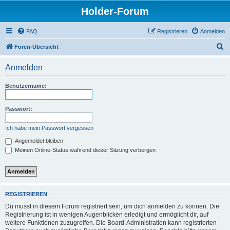
Holder-Forum
FAQ
Registrieren
Anmelden
S
Foren-Übersicht
u
Anmelden
c
h
Benutzername:
e
Passwort:
Ich habe mein Passwort vergessen
Angemeldet bleiben
Meinen Online-Status während dieser Sitzung verbergen
REGISTRIEREN
Du musst in diesem Forum registriert sein, um dich anmelden zu können. Die
Registrierung ist in wenigen Augenblicken erledigt und ermöglicht dir, auf
weitere Funktionen zuzugreifen. Die Board-Administration kann registrierten