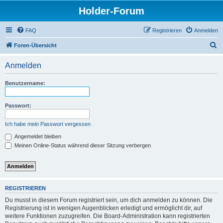
Holder-Forum
FAQ
Registrieren
Anmelden
S
Foren-Übersicht
u
Anmelden
c
h
Benutzername:
e
Passwort:
Ich habe mein Passwort vergessen
Angemeldet bleiben
Meinen Online-Status während dieser Sitzung verbergen
REGISTRIEREN
Du musst in diesem Forum registriert sein, um dich anmelden zu können. Die
Registrierung ist in wenigen Augenblicken erledigt und ermöglicht dir, auf
weitere Funktionen zuzugreifen. Die Board-Administration kann registrierten